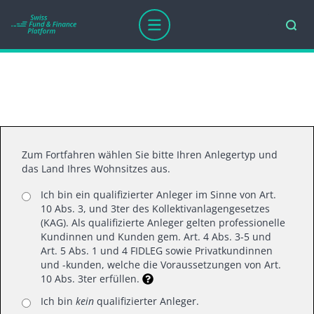
Danke für ihr Interesse
Zum Fortfahren wählen Sie bitte Ihren Anlegertyp und
das Land Ihres Wohnsitzes aus.
Ich bin ein qualifizierter Anleger im Sinne von Art.
10 Abs. 3, und 3ter des Kollektivanlagengesetzes
(KAG). Als qualifizierte Anleger gelten professionelle
Kundinnen und Kunden gem. Art. 4 Abs. 3-5 und
Art. 5 Abs. 1 und 4 FIDLEG sowie Privatkundinnen
Swiss Fund Platform AG
und -kunden, welche die Voraussetzungen von Art.
10 Abs. 3ter erfüllen.
Mainaustrasse 21, 8008 Zürich
T +41 (0)44 218 50 80
Ich bin
kein
qualifizierter Anleger.