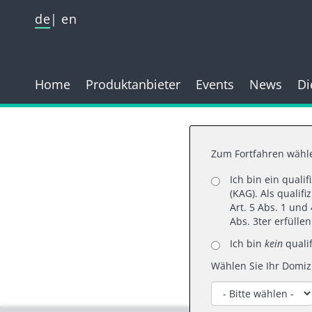
de
en
Home
Produktanbieter
Events
News
Di
Zum Fortfahren wähle
Ich bin ein quali
(KAG). Als qualif
D
Art. 5 Abs. 1 un
Abs. 3ter erfülle
Ich bin
kein
qualif
Wählen Sie Ihr Domizi