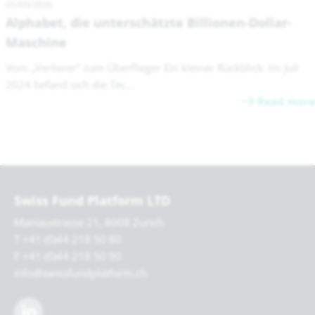
01/05/2026
Alphabet, die unterschätzte Billionen-Dollar-
Maschine
Vom „Verlierer“ zum Überflieger Ein kleiner Rückblick: Im Juli
2024 befand sich die Tec...
Read more
Swiss Fund Platform LTD
Mainaustrasse 21, 8008 Zurich
T +41 (0)44 218 50 80
F +41 (0)44 218 50 90
info@swissfundplatform.ch