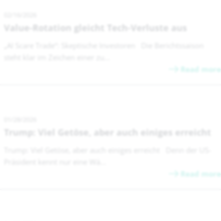
02/16/2026
Value-Rotation gleicht Tech-Verluste aus
„AI Scare Trade“: Skeptische Investoren Die Berichtssaison
steht klar im Zeichen einer zu...
Read more
01/28/2026
Trump: Viel Getöse, aber auch einiges erreicht
Trump: Viel Getöse, aber auch einiges erreicht Denn der US-
Präsident kennt nur eine Wä...
Read more