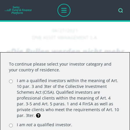
04/27/2021
DNB ASSET MANAGEMENT S.A.
«Die Bullen werden nicht mehr
alle Aktien kaufen»
To continue please select your investor category and
your country of residence.
I am a qualified investors within the meaning of Art.
Audun Wickstrand Iversen, leitender
10 par. 3 and 3ter of the Collective Investment
Fondsmanager des DNB-Fonds Disruptive
Schemes Act (CISA). Qualified investors are
professional clients within the meaning of Art. 4
Opportunities erläutert seine Sicht auf 2021 und
par. 3-5 and Art. 5 paras. 1 and 4 FinSA as well as
warum Disruption auch vor Branchen nicht Halt
private clients who meet the requirements of Art. 10
par. 3ter.
macht, in denen man sie kaum erwartet
(Hier
gehts zum Interview)
I am
not
a qualified investor.