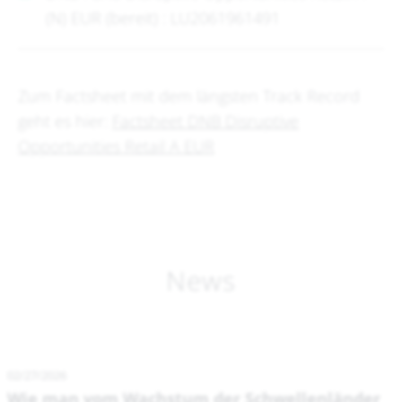
(N) EUR (bereit) : LU2061961491
Zum Factsheet mit dem längsten Track Record
geht es hier:
Factsheet DNB Disruptive
Opportunities Retail A EUR
News
02/27/2026
Wie man vom Wachstum der Schwellenländer