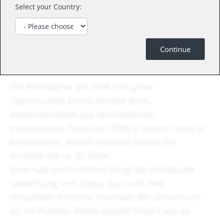
Select your Country:
Die folgenden fünf Themenbereiche sind die
Grundlage der Investmentstrategie: Konnektivität,
Urban mobility, Machine Revolution,
Continue
Demographie und Green Deal.
Die Philosophie des DNB Disruptive
Opportunities Fonds besteht darin,
Investmentideen aus verschiedenen
thematischen Fonds von DNB in einem Fonds zu
kombinieren. Aktuell resultiert daraus ein
Portfolio mit ca. 80 Titeln.
Innerhalb des Portfolios hängt die individuelle
Gewichtung vom Status Quo und dem
disruptiven Potential innerhalb des Universums
ab. Im Portfolio finden sowohl Small-Caps als