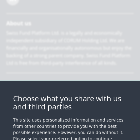
About us
Swiss Fund Platform Ltd. is a legally and economically
independent subsidiary of CORUM Holding Ltd. We are
financially and organisationally autonomous but enjoy the
backing of a strong parent company. Swiss Fund Platform
Ltd is free from third-party interference of all kinds.
Newsletter
Register for our newsletter.
Choose what you share with us
and third parties
Register
This site uses personalized information and services
from other countries to provide you with the best
possible experience. However, you can do without it.
© 2026 by Swiss Fund Platform
Please select your preferred option to continue.