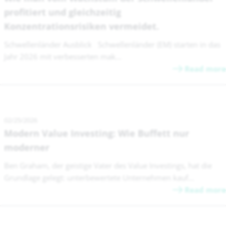
profitiert und gleichzeitig
Konzentrationsrisiken vermeidet.
Schwellenländer Ausblick Schwellenländer (EM) starten in das
Jahr 2026 mit verbesserten mak...
Read more
02/25/2026
Modern Value Investing: Wie Buffett nur
moderner
Ben Graham, der geistige Vater des Value Investings, hat die
Grundlage gelegt: unterbewertete Unternehmen kauf...
Read more