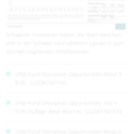
Schweizer Investoren haben die Wahl zwischen
drei in der Schweiz (und weiteren Ländern) zum
Vertrieb zugelassen Anteilsklassen:
DNB Fund Disruptive Opportunities Retail A
EUR : LU2061961145
DNB Fund Disruptive Opportunities Inst A
EUR (Auflage diese Woche) : LU2061961574
DNB Fund Disruptive Opportunities Retail A