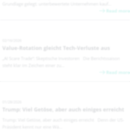
Grundlage gelegt: unterbewertete Unternehmen kauf...
Read more
02/16/2026
Value-Rotation gleicht Tech-Verluste aus
„AI Scare Trade“: Skeptische Investoren Die Berichtssaison
steht klar im Zeichen einer zu...
Read more
01/28/2026
Trump: Viel Getöse, aber auch einiges erreicht
Trump: Viel Getöse, aber auch einiges erreicht Denn der US-
Präsident kennt nur eine Wä...