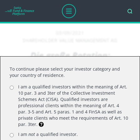
03/09/2021
SHAREHOLDER VALUE MANAGEMENT AG
Die große Rotation:
Konsumgüter und Pharma im
To continue please select your investor category and
Fokus | Value Kompakt März
your country of residence.
2021
I am a qualified investors within the meaning of Art.
10 par. 3 and 3ter of the Collective Investment
Schemes Act (CISA). Qualified investors are
professional clients within the meaning of Art. 4
par. 3-5 and Art. 5 paras. 1 and 4 FinSA as well as
Die vor Kurzem noch hoch gehandelten Tech-
private clients who meet the requirements of Art. 10
Werte rauschen in die Tiefe, da viele
par. 3ter.
Marktteilnehmer mit bald steigenden Zinsen
I am
not
a qualified investor.
rechnen. Ein Jahr nach dem Tief hat die große