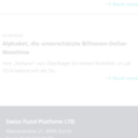
Read more
01/05/2026
Alphabet, die unterschätzte Billionen-Dollar-
Maschine
Vom „Verlierer“ zum Überflieger Ein kleiner Rückblick: Im Juli
2024 befand sich die Tec...
Read more
Swiss Fund Platform LTD
Mainaustrasse 21, 8008 Zurich