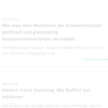
02/27/2026
Wie man vom Wachstum der Schwellenländer
profitiert und gleichzeitig
Konzentrationsrisiken vermeidet.
Schwellenländer Ausblick Schwellenländer (EM) starten in das
Jahr 2026 mit verbesserten mak...
Read more
02/25/2026
Modern Value Investing: Wie Buffett nur
moderner
Ben Graham, der geistige Vater des Value Investings, hat die