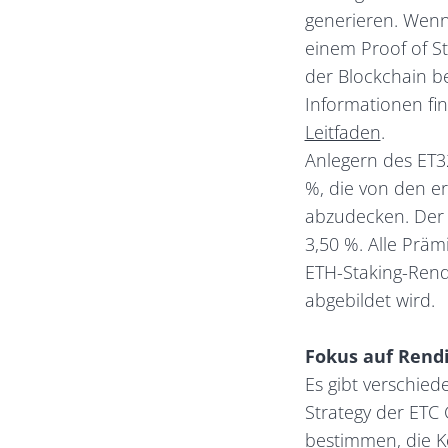
generieren. Wenn
einem Proof of St
der Blockchain b
Informationen fi
Leitfaden
.
Anlegern des ET32
%, die von den e
abzudecken. Der a
3,50 %. Alle Präm
ETH-Staking-Rend
abgebildet wird.
Fokus auf Rendi
Es gibt verschied
Strategy der ETC 
bestimmen, die Ko