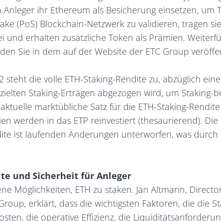
 Anleger ihr Ethereum als Besicherung einsetzen, um T
ake (PoS) Blockchain-Netzwerk zu validieren, tragen sie
ei und erhalten zusätzliche Token als Prämien. Weiter
nden Sie in dem auf der Website der ETC Group veröffe
 steht die volle ETH-Staking-Rendite zu, abzüglich ei
rzielten Staking-Erträgen abgezogen wird, um Staking-
ktuelle marktübliche Satz für die ETH-Staking-Rendite
ien werden in das ETP reinvestiert (thesaurierend). Die
ite ist laufenden Änderungen unterworfen, was durch 
te und Sicherheit für Anleger
ene Möglichkeiten, ETH zu staken. Jan Altmann, Directo
Group, erklärt, dass die wichtigsten Faktoren, die die 
sten, die operative Effizienz, die Liquiditätsanforderun