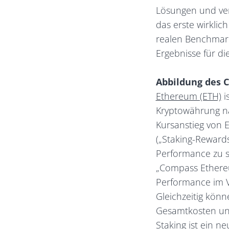
Lösungen und ver
das erste wirklic
realen Benchmark
Ergebnisse für di
Abbildung des 
Ethereum (ETH)
i
Kryptowährung nac
Kursanstieg von 
(„Staking-Rewards
Performance zu s
„Compass Ethereu
Performance im V
Gleichzeitig kön
Gesamtkosten und
Staking ist ein n