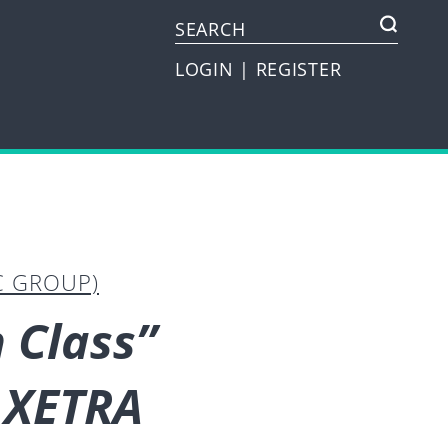
LOGIN
|
REGISTER
C GROUP)
 Class”
 XETRA