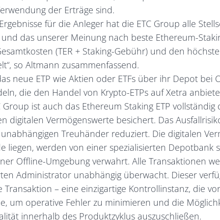
erwendung der Erträge sind.
e Ergebnisse für die Anleger hat die ETC Group alle Stel
t und das unserer Meinung nach beste Ethereum-Staki
Gesamtkosten (TER + Staking-Gebühr) und den höchste
elt“, so Altmann zusammenfassend.
as neue ETP wie Aktien oder ETFs über ihr Depot bei 
ln, die den Handel von Krypto-ETPs auf Xetra anbieten
 Group ist auch das Ethereum Staking ETP vollständig 
n digitalen Vermögenswerte besichert. Das Ausfallrisik
 unabhängigen Treuhänder reduziert. Die digitalen Ve
 liegen, werden von einer spezialisierten Depotbank 
 einer Offline-Umgebung verwahrt. Alle Transaktionen 
rten Administrator unabhängig überwacht. Dieser verfü
e Transaktion – eine einzigartige Kontrollinstanz, die 
de, um operative Fehler zu minimieren und die Möglich
alität innerhalb des Produktzyklus auszuschließen.