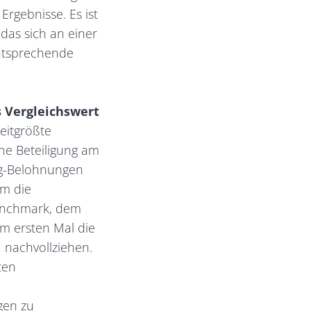
rgebnisse. Es ist
 das sich an einer
entsprechende
 Vergleichswert
weitgrößte
ine Beteiligung am
ng-Belohnungen
um die
enchmark, dem
m ersten Mal die
 nachvollziehen.
ten
gen zu