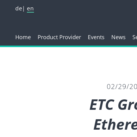
de
en
Home
Product Provider
Events
News
S
02/29/2
ETC Gr
Ether