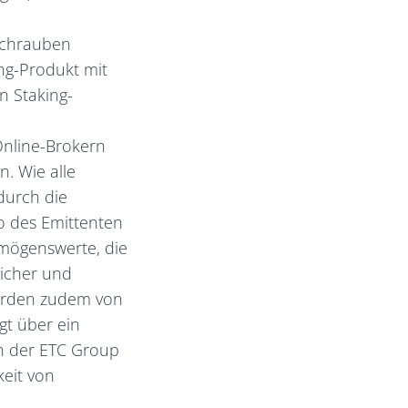
lschrauben
ng-Produkt mit
n Staking-
Online-Brokern
. Wie alle
durch die
o des Emittenten
rmögenswerte, die
sicher und
werden zudem von
gt über ein
von der ETC Group
keit von