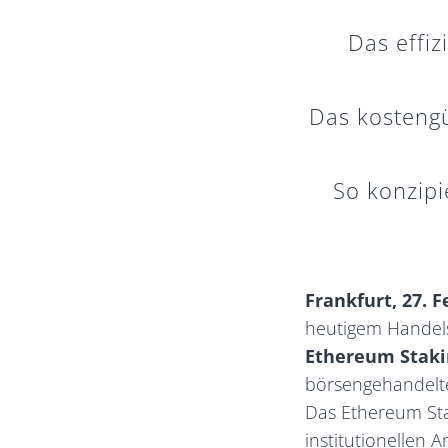
Das effiz
Das kostengü
So konzipi
Frankfurt, 27. 
heutigem Handels
Ethereum Staki
börsengehandelte
Das Ethereum Sta
institutionellen 