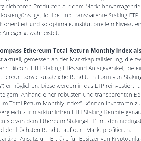
gleichbaren Produkten auf dem Markt hervorragende E
h kostengünstige, liquide und transparente Staking-ETP,
 orientiert und so optimale, institutionellem Niveau 
e Anleger gewährleistet.
Compass Ethereum Total Return Monthly Index als
st aktuell, gemessen an der Marktkapitalisierung, die z
h Bitcoin. ETH Staking ETPs sind Anlagevehikel, die e
Ethereum sowie zusätzliche Rendite in Form von Staki
“) ermöglichen. Diese werden in das ETP reinvestiert, 
teigern. Anhand einer robusten und transparenten B
m Total Return Monthly Index“, können Investoren zu
ergleich zur marktüblichen ETH-Staking-Rendite genau
nen sie von dem Ethereum Staking-ETP mit den niedrigs
 der höchsten Rendite auf dem Markt profitieren.
euartiger Ansatz, um Erträge für Besitzer von Kryptoanla