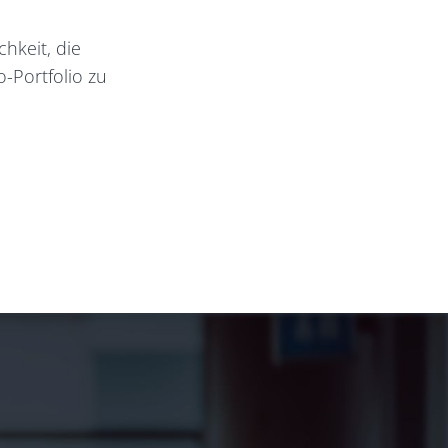
chkeit, die
o-Portfolio zu