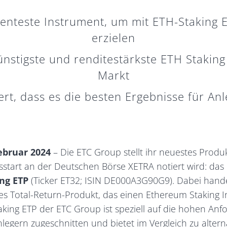
ienteste Instrument, um mit ETH-Staking 
erzielen
nstigste und renditestärkste ETH Stakin
Markt
ert, dass es die besten Ergebnisse für Anle
Februar 2024
– Die ETC Group stellt ihr neuestes Produk
start an der Deutschen Börse XETRA notiert wird: das
ng ETP
(Ticker ET32; ISIN DE000A3G90G9). Dabei hande
s Total-Return-Produkt, das einen Ethereum Staking I
king ETP der ETC Group ist speziell auf die hohen An
Anlegern zugeschnitten und bietet im Vergleich zu altern