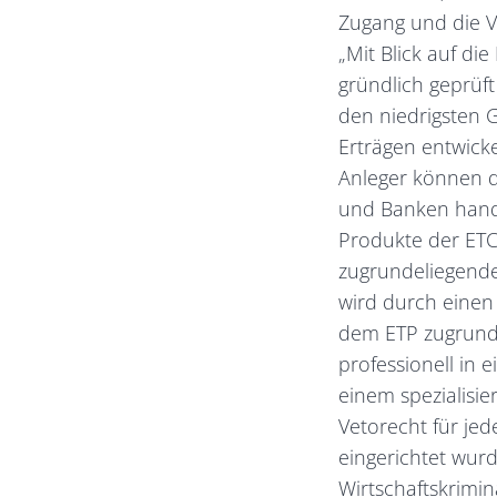
Zugang und die V
„Mit Blick auf di
gründlich geprüf
den niedrigsten 
Erträgen entwick
Anleger können d
und Banken hande
Produkte der ETC
zugrundeliegende
wird durch einen
dem ETP zugrunde
professionell in
einem spezialisie
Vetorecht für jed
eingerichtet wur
Wirtschaftskrimin