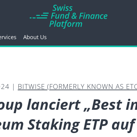
ervices
About Us
024 |
BITWISE (FORMERLY KNOWN AS ET
oup lanciert „Best in
eum Staking ETP auf