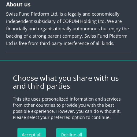
About us
Swiss Fund Platform Ltd. is a legally and economically
independent subsidiary of CORUM Holding Ltd. We are
financially and organisationally autonomous but enjoy the
backing of a strong parent company. Swiss Fund Platform
Ltd is free from third-party interference of all kinds.
Newsletter
Register for our newsletter.
Choose what you share with us
and third parties
Register
This site uses personalized information and services
from other countries to provide you with the best
possible experience. However, you can do without it.
© 2026 by Swiss Fund Platform
Please select your preferred option to continue.
Unsubscribe newsletter
Accept all
Decline all