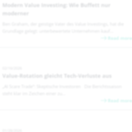
Modern Value Investing: Wie Buffett nur
moderner
Ben Graham, der geistige Vater des Value Investings, hat die
Grundlage gelegt: unterbewertete Unternehmen kauf...
Read more
02/16/2026
Value-Rotation gleicht Tech-Verluste aus
„AI Scare Trade“: Skeptische Investoren Die Berichtssaison
steht klar im Zeichen einer zu...
Read more
01/28/2026