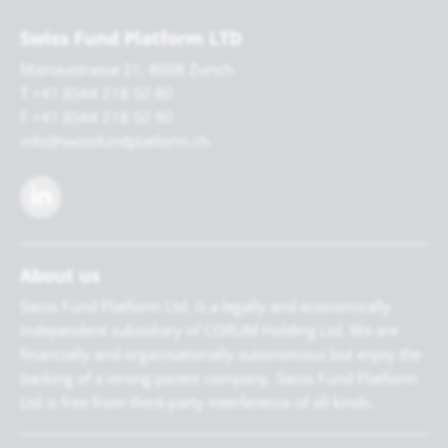
Swiss Fund Platform LTD
Mainaustrasse 21, 8008 Zurich
T +41 (0)44 218 50 80
F +41 (0)44 218 50 90
info@swissfundplatform.ch
About us
Swiss Fund Platform Ltd. is a legally and economically
independent subsidiary of CORUM Holding Ltd. We are
financially and organisationally autonomous but enjoy the
backing of a strong parent company. Swiss Fund Platform
Ltd is free from third-party interference of all kinds.