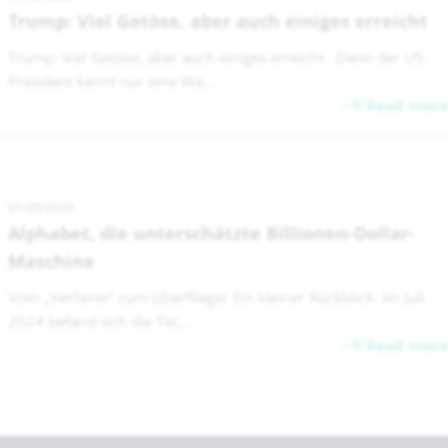
Trump: Viel Getöse, aber auch einiges erreicht
Trump: Viel Getöse, aber auch einiges erreicht Denn der US-
Präsident kennt nur eine Wä...
Read more
01/05/2026
Alphabet, die unterschätzte Billionen-Dollar-
Maschine
Vom „Verlierer“ zum Überflieger Ein kleiner Rückblick: Im Juli
2024 befand sich die Tec...
Read more