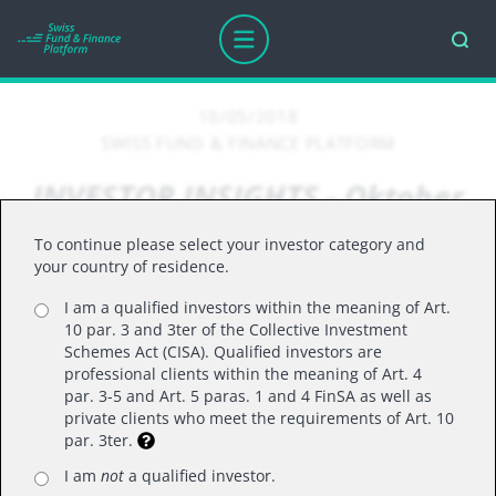
10/05/2018
SWISS FUND & FINANCE PLATFORM
INVESTOR INSIGHTS - Oktober
2018
To continue please select your investor category and
your country of residence.
I am a qualified investors within the meaning of Art.
WIE WIR IN UNSERER AUSGABE VON
10 par. 3 and 3ter of the Collective Investment
INVESTOR INSIGHTS ZUM AUSBLICK FÜR
Schemes Act (CISA). Qualified investors are
professional clients within the meaning of Art. 4
2018 PROGNOSTIZIERT HATTEN, BEGANN
par. 3-5 and Art. 5 paras. 1 and 4 FinSA as well as
DAS JAHR UNTER GUTEN BEDINGUNGEN.
private clients who meet the requirements of Art. 10
DA IM JAHRESVERLAUF NEUE TRENDS
par. 3ter.
ENTSTEHEN, IST ES JEDOCH AN DER ZEIT,
I am
not
a qualified investor.