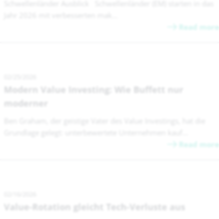
Schwellenländer Ausblick Schwellenländer (EM) starten in das
Jahr 2026 mit verbesserten mak...
Read more
02/25/2026
Modern Value Investing: Wie Buffett nur
moderner
Ben Graham, der geistige Vater des Value Investings, hat die
Grundlage gelegt: unterbewertete Unternehmen kauf...
Read more
02/16/2026
Value-Rotation gleicht Tech-Verluste aus