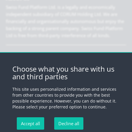
Swiss Fund Platform Ltd. is a legally and economically
independent subsidiary of CORUM Holding Ltd. We are
financially and organisationally autonomous but enjoy the
backing of a strong parent company. Swiss Fund Platform
Ltd is free from third-party interference of all kinds.
Newsletter
Register for our newsletter.
Choose what you share with us
and third parties
Register
This site uses personalized information and services
from other countries to provide you with the best
possible experience. However, you can do without it.
© 2026 by Swiss Fund Platform
Please select your preferred option to continue.
Unsubscribe newsletter
Accept all
Decline all