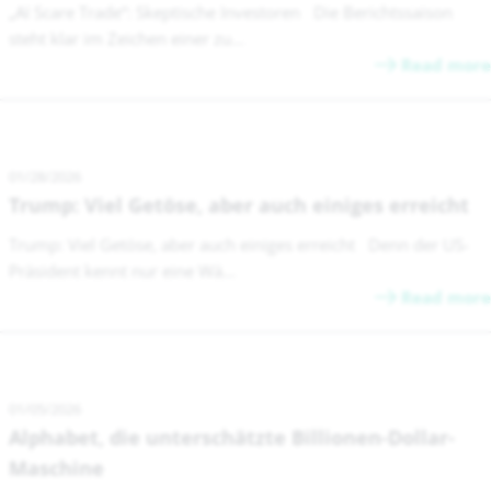
„AI Scare Trade“: Skeptische Investoren Die Berichtssaison
steht klar im Zeichen einer zu...
Read more
01/28/2026
Trump: Viel Getöse, aber auch einiges erreicht
Trump: Viel Getöse, aber auch einiges erreicht Denn der US-
Präsident kennt nur eine Wä...
Read more
01/05/2026
Alphabet, die unterschätzte Billionen-Dollar-
Maschine