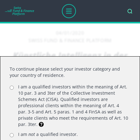
04/01/2020
SWISS FUND & FINANCE PLATFORM
Künstliche Intelligenz in der
ersten Verteidigungslinie
To continue please select your investor category and
your country of residence.
I am a qualified investors within the meaning of Art.
Rolando Grandi, CFA, Fondsmanager für
10 par. 3 and 3ter of the Collective Investment
internationale Aktien, La Financière de l'Echiquier.
Schemes Act (CISA). Qualified investors are
professional clients within the meaning of Art. 4
25.3.2020
par. 3-5 and Art. 5 paras. 1 and 4 FinSA as well as
„
Wir befinden uns im Krieg
“, erklärte der
private clients who meet the requirements of Art. 10
par. 3ter.
französische Staatspräsident am 16. März 2020.
Wir kämpfen gegen einen unsichtbaren, aber
I am
not
a qualified investor.