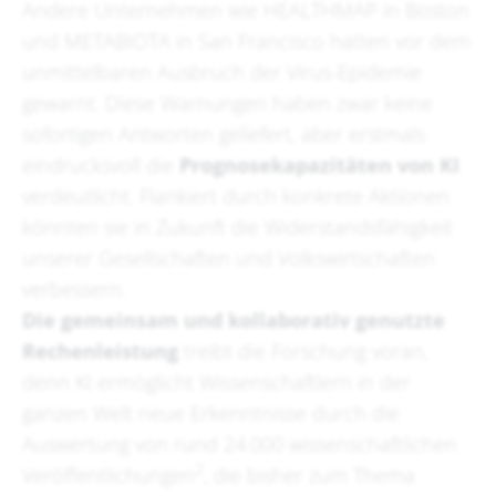
Andere Unternehmen wie HEALTHMAP in Boston
und METABIOTA in San Francisco hatten vor dem
unmittelbaren Ausbruch der Virus-Epidemie
gewarnt. Diese Warnungen haben zwar keine
sofortigen Antworten geliefert, aber erstmals
eindrucksvoll die
Prognosekapazitäten von KI
verdeutlicht. Flankiert durch konkrete Aktionen
könnten sie in Zukunft die Widerstandsfähigkeit
unserer Gesellschaften und Volkswirtschaften
verbessern.
Die gemeinsam und kollaborativ genutzte
Rechenleistung
treibt die Forschung voran,
denn KI ermöglicht Wissenschaftlern in der
ganzen Welt neue Erkenntnisse durch die
Auswertung von rund 24.000 wissenschaftlichen
2
Veröffentlichungen
, die bisher zum Thema