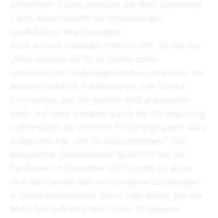
schnellsten Supercomputer der Welt zusammen
– wird wissenschaftliche Entdeckungen
zweifelsohne beschleunigen.
Auch andere Initiativen mehren sich. So hat das
„Allen Institute for AI“ in Seattle einen
semantischen Analysealgorithmus entwickelt, der
wissenschaftliche Publikationen zum Thema
Coronavirus aus der ganzen Welt analysieren
kann. Auf diese Initiative wurde die US-Regierung
aufmerksam, die mehrere Forschergruppen dazu
1
aufgerufen hat, sich ihr anzuschliessen
. Das
kanadische Unternehmen BLUEDOT hat die
Pandemie im Dezember 2019 entdeckt, als es
eine wachsende Zahl von Lungenentzündungen
in China beobachtete. Neun Tage später gab die
WHO das Auftreten des COVID-19 bekannt.