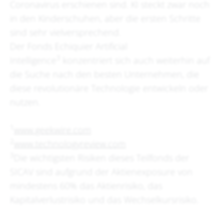
Coronavirus erschienen sind. KI steckt zwar noch
in den Kinderschuhen, aber die ersten Schritte
sind sehr vielversprechend.
Der Fonds Echiquier Artificial
3
Intelligence
konzentriert sich auch weiterhin auf
die Suche nach den besten Unternehmen, die
diese revolutionäre Technologie entwickeln oder
nutzen.
1
www.geekwire.com
2
www.technologyreview.com
3
Die wichtigsten Risiken dieses Teilfonds der
SICAV sind aufgrund der Aktienexposure von
mindestens 60% das Aktienrisiko, das
Kapitalverlustrisiko und das Wechselkursrisiko.