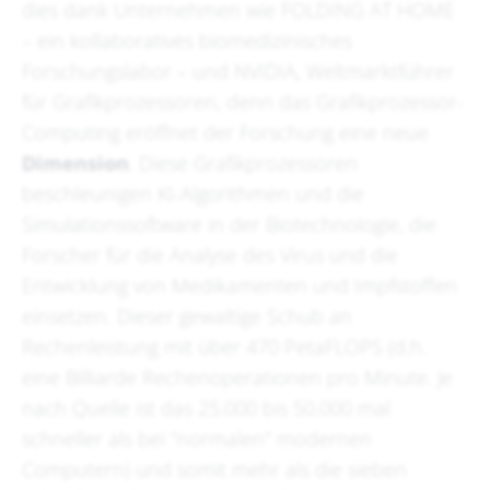
dies dank Unternehmen wie FOLDING AT HOME
– ein kollaboratives biomedizinisches
Forschungslabor – und NVIDIA, Weltmarktführer
für Grafikprozessoren, denn das Grafikprozessor-
Computing eröffnet der Forschung eine neue
Dimension
. Diese Grafikprozessoren
beschleunigen KI-Algorithmen und die
Simulationssoftware in der Biotechnologie, die
Forscher für die Analyse des Virus und die
Entwicklung von Medikamenten und Impfstoffen
einsetzen. Dieser gewaltige Schub an
Rechenleistung mit über 470 PetaFLOPS (d.h.
eine Billiarde Rechenoperationen pro Minute. Je
nach Quelle ist das 25.000 bis 50.000 mal
schneller als bei "normalen" modernen
Computern) und somit mehr als die sieben