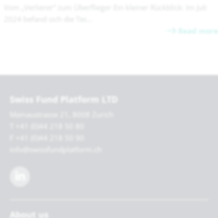
Vom „Verlierer“ zum Überflieger Ein kleiner Rückblick: Im Juli
2024 befand sich die Tec...
Read more
Swiss Fund Platform LTD
Mainaustrasse 21, 8008 Zurich
T +41 (0)44 218 50 80
F +41 (0)44 218 50 90
info@swissfundplatform.ch
About us