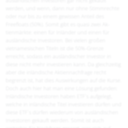
ausländischen Investoren gar nicht gekauft
werden, und wenn, dann nur ohne Stimmrechte
oder nur bis zu einem gewissen Anteil des
Freefloats (50%). Somit gibt es quasi zwei Ak-
tienmärkte: einen für Inländer und einen für
ausländische Investoren. Bei vielen großen
vietnamesischen Titeln ist die 50%-Grenze
erreicht, sodass ein ausländischer Investor in
diese nicht mehr investieren kann. Da gleichzeitig
aber die inländische Aktiennachfrage recht
begrenzt ist, hat dies Auswirkungen auf die Kurse.
Doch auch hier hat man eine Lösung gefunden:
Inländische Investoren haben ETF´s aufgelegt,
welche in inländische Titel investieren dürfen und
diese ETF´s dürfen wiederum von ausländischen
Investoren gekauft werden. Somit ist auch