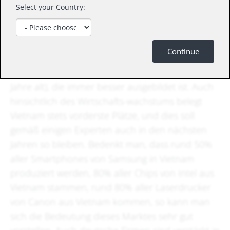
können, einen aktuellen Lagebericht gegeben
Select your Country:
und Ihnen mit dem LUMEN VIETNAM FUND USD
(WKN A1J 057) einen interessanten aktiv
gemanagten Fonds für dieses durchaus
Continue
aussichtsreiche Land vorgestellt. Vietnam verfügt
über eine sehr junge Bevölkerung (70% unter 35
Jahre alt), die immer besser ausgebildet ist. Auch
hinsichtlich des Wirtschafts-wachstums belegt
Vietnam stets vorderste Plätze, und dies soll
gemäß einigen Experten auch in den nächsten
Jahren so bleiben. Bedenkt man, dass rund 50%
aller Smartphones von Samsung in Vietnam
produziert werden, 80% aller Chips von Intel aus
Vietnam stammen, rund 80% aller Laserdrucker
von Canon aus Vietnam kommen, so kann man
sich die Bedeutung dieses Marktes sehr gut