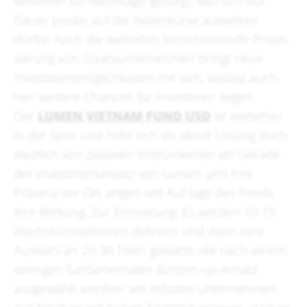
weiterhin für Nachfrage gesorgt, was sich auf
Dauer positiv auf die Aktienkurse auswirken
dürfte. Auch die weiterhin fortschreitende Privati-
sierung von Staatsunternehmen bringt neue
Investitionsmöglichkeiten mit sich, sodass auch
hier weitere Chancen für Investoren liegen.
Der
LUMEN VIETNAM FUND USD
ist weiterhin
in der Spur und hebt sich als aktive Lösung doch
deutlich von passiven Instrumenten ab! Gerade
der Investmentansatz von Lumen und ihre
Präsenz vor Ort zeigen seit Auf-lage des Fonds
ihre Wirkung. Zur Erinnerung: Es werden 10-15
Wachstumssektoren definiert und dann eine
Auswahl an 20-30 Titeln gewählt, die nach einem
strengen fundamentalen Bottom up-Ansatz
ausgewählt werden: am liebsten Unternehmen