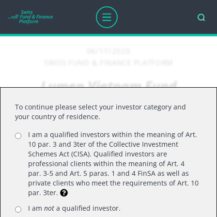
06/17/2020
SWISS FUND & FINANCE PLATFORM
Lumen Vietnam Fund
To continue please select your investor category and
your country of residence.
Das Europäische Parlament hat Mitte Februar mit
I am a qualified investors within the meaning of Art.
Vietnam das Freihandelsabkommen EVFTA
10 par. 3 and 3ter of the Collective Investment
beschlossen, um am Wachstum dieser Region zu
Schemes Act (CISA). Qualified investors are
profitieren! Wie Sie wissen, ist dieser spannende
professional clients within the meaning of Art. 4
par. 3-5 and Art. 5 paras. 1 and 4 FinSA as well as
Markt seit 2006 immer wieder Thema im DFA,
private clients who meet the requirements of Art. 10
zuletzt hatten wir Ihnen in Ausgabe 5/2018,
par. 3ter.
welche Sie in unserem Archiv online abrufen
I am
not
a qualified investor.