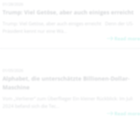
01/28/2026
Trump: Viel Getöse, aber auch einiges erreicht
Trump: Viel Getöse, aber auch einiges erreicht Denn der US-
Präsident kennt nur eine Wä...
Read more
01/05/2026
Alphabet, die unterschätzte Billionen-Dollar-
Maschine
Vom „Verlierer“ zum Überflieger Ein kleiner Rückblick: Im Juli
2024 befand sich die Tec...
Read more