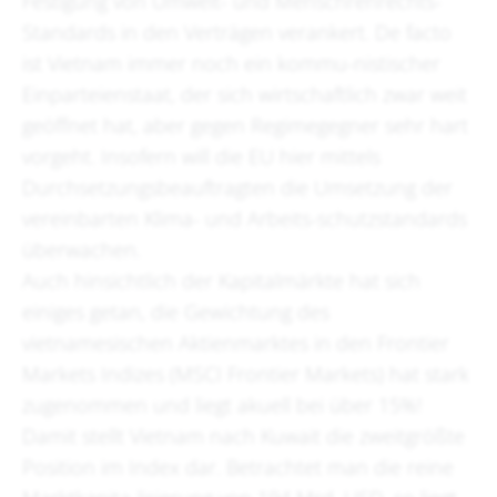
Festigung von Umwelt- und Menschrenrechts-
Standards in den Verträgen verankert. De facto
ist Vietnam immer noch ein kommu-nistischer
Einparteienstaat, der sich wirtschaftlich zwar weit
geöffnet hat, aber gegen Regimegegner sehr hart
vorgeht. Insofern will die EU hier mittels
Durchsetzungsbeauftragten die Umsetzung der
vereinbarten Klima- und Arbeits-schutzstandards
überwachen.
Auch hinsichtlich der Kapitalmärkte hat sich
einiges getan, die Gewichtung des
vietnamesischen Aktienmarktes in den Frontier
Markets Indizes (MSCI Frontier Markets) hat stark
zugenommen und liegt akuell bei über 15%!
Damit stellt Vietnam nach Kuwait die zweitgrößte
Position im Index dar. Betrachtet man die reine