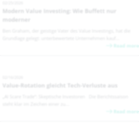
02/25/2026
Modern Value Investing: Wie Buffett nur
moderner
Ben Graham, der geistige Vater des Value Investings, hat die
Grundlage gelegt: unterbewertete Unternehmen kauf...
Read more
02/16/2026
Value-Rotation gleicht Tech-Verluste aus
„AI Scare Trade“: Skeptische Investoren Die Berichtssaison
steht klar im Zeichen einer zu...
Read more