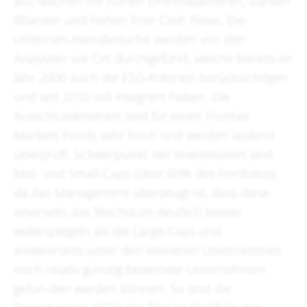
aus Nischen mit hohen Eintrittsbarrieren, starken
Bilanzen und hohen Free Cash Flows. Die
Unterneh-mensbesuche werden von den
Analysten vor Ort durchgeführt, welche bereits im
Jahr 2006 auch die ESG-Kriterien berücksichtigen
und seit 2010 voll integriert haben. Die
Ausschlusskriterien sind für einen Frontier
Markets Fonds sehr hoch und werden laufend
überprüft. Schwerpunkt der Investitionen sind
Mid- und Small-Caps (über 60% des Portfolios),
da das Management überzeugt ist, dass diese
einerseits das Wachstum deutlich besser
widerspiegeln als die Large-Caps und
andererseits unter den kleineren Unetrnehmen
noch relativ günstig bewertete Unternehmen
gefun-den werden können. So sind die