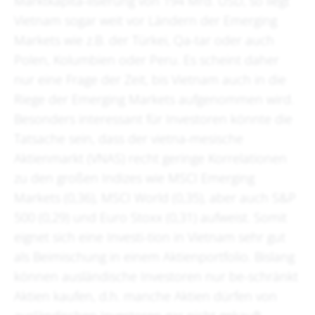
Marktkapita-lisierung von 194 Mrd. USD, so liegt
Vietnam sogar weit vor Ländern der Emerging
Markets wie z.B. der Türkei, Qa-tar oder auch
Polen, Kolumbien oder Peru. Es scheint daher
nur eine Frage der Zeit, bis Vietnam auch in die
Riege der Emerging Markets aufgenommen wird.
Besonders interessant für Investoren könnte die
Tatsache sein, dass der vietna-mesische
Aktienmarkt (VNAS) recht geringe Korrelationen
zu den großen Indizes wie MSCI Emerging
Markets (0,36), MSCI World (0,35), aber auch S&P
500 (0,29) und Euro Stoxx (0,31) aufweist. Somit
eignet sich eine Investi-tion in Vietnam sehr gut
als Beimischung in einem Aktienportfolio. Bislang
können ausländische Investoren nur be-schränkt
Aktien kaufen, d.h. manche Aktien dürfen von