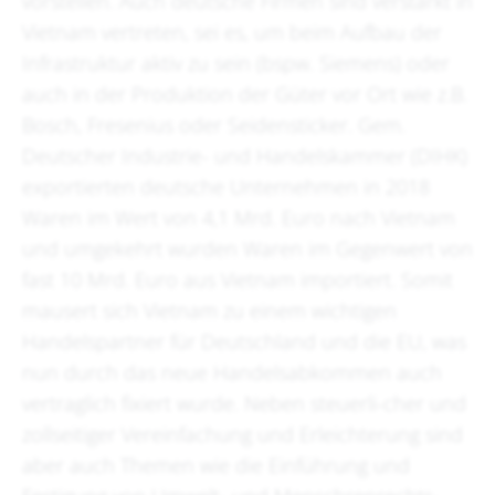
vorstellen. Auch deutsche Firmen sind verstärkt in
Vietnam vertreten, sei es, um beim Aufbau der
Infrastruktur aktiv zu sein (bspw. Siemens) oder
auch in der Produktion der Güter vor Ort wie z.B.
Bosch, Fresenius oder Seidensticker. Gem.
Deutscher Industrie- und Handelskammer (DIHK)
exportierten deutsche Unternehmen in 2018
Waren im Wert von 4,1 Mrd. Euro nach Vietnam
und umgekehrt wurden Waren im Gegenwert von
fast 10 Mrd. Euro aus Vietnam importiert. Somit
mausert sich Vietnam zu einem wichtigen
Handelspartner für Deutschland und die EU, was
nun durch das neue Handelsabkommen auch
vertraglich fixiert wurde. Neben steuerli-cher und
zollseitiger Vereinfachung und Erleichterung sind
aber auch Themen wie die Einführung und