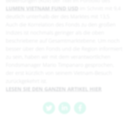
Bewertungen (KGV) der Titel im Portfolio des
LUMEN VIETNAM FUND USD
im Schnitt mit 9,4
deutlich unterhalb der des Marktes mit 13,5.
Auch die Korrelation des Fonds zu den großen
Indizes ist nochmals geringer als die oben
beschriebene auf Gesamtmarktebene. Um noch
besser über den Fonds und die Region informiert
zu sein, haben wir mit dem verantwortlichen
Fondsmanager Mario Timpanaro gesprochen,
der erst kürzlich von seinem Vietnam-Besuch
zurückgekehrt ist.
LESEN SIE DEN GANZEN ARTIKEL HIER