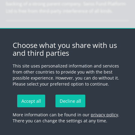
backing of a strong parent company. Swiss Fund Platform
Ltd is free from third-party interference of all kinds.
Newsletter
Register for our newsletter.
Choose what you share with us
and third parties
Register
This site uses personalized information and services
from other countries to provide you with the best
possible experience. However, you can do without it.
© 2026 by Swiss Fund Platform
Please select your preferred option to continue.
Unsubscribe newsletter
Accept all
Decline all
Imprint
Legal information
Privacy Policy
Unsubscribe
More information can be found in our
privacy policy
.
There you can change the settings at any time.
newsletter