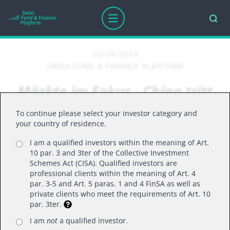
10/24/2024
SWISS FUND & FINANCE PLATFORM
Märkte im Fokus - China tritt
aufs Gaspedal
To continue please select your investor category and
your country of residence.
I am a qualified investors within the meaning of Art.
Der chinesische Aktienmarkt hat eine rasante
10 par. 3 and 3ter of the Collective Investment
Rally hinter sich. So verzeichnete der MSCI China
Schemes Act (CISA). Qualified investors are
professional clients within the meaning of Art. 4
Index in den knapp zwei Wochen vom 24.
par. 3-5 and Art. 5 paras. 1 and 4 FinSA as well as
September bis zum 7. Oktober einen Anstieg um
private clients who meet the requirements of Art. 10
par. 3ter.
34%. Zwar folgte daraufhin eine deutliche
Korrektur, dennoch wurde der chinesischen
I am
not
a qualified investor.