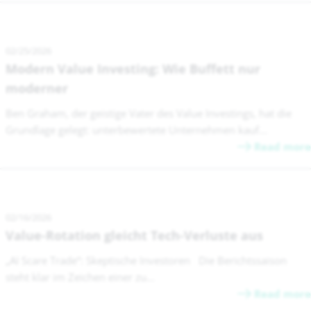
02/25/2026
Modern Value Investing: Wie Buffett nur
moderner
Ben Graham, der geistige Vater des Value Investings, hat die
Grundlage gelegt: unterbewertete Unternehmen kauf...
Read more
02/16/2026
Value-Rotation gleicht Tech-Verluste aus
„AI Scare Trade“: Skeptische Investoren Die Berichtssaison
steht klar im Zeichen einer zu...
Read more