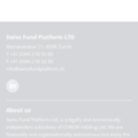
Swiss Fund Platform LTD
Mainaustrasse 21, 8008 Zurich
T +41 (0)44 218 50 80
F +41 (0)44 218 50 90
info@swissfundplatform.ch
About us
Swiss Fund Platform Ltd. is a legally and economically
independent subsidiary of CORUM Holding Ltd. We are
financially and organisationally autonomous but enjoy the