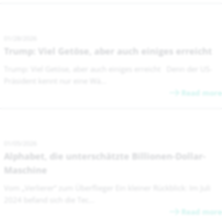
01/28/2026
Trump: Viel Getöse, aber auch einiges erreicht
Trump: Viel Getöse, aber auch einiges erreicht Denn der US-
Präsident kennt nur eine Wä...
Read more
01/05/2026
Alphabet, die unterschätzte Billionen-Dollar-
Maschine
Vom „Verlierer“ zum Überflieger Ein kleiner Rückblick: Im Juli
2024 befand sich die Tec...
Read more