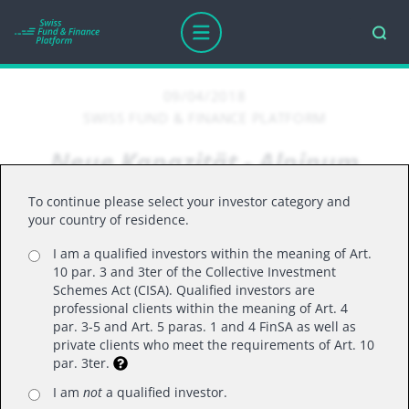
09/04/2018
SWISS FUND & FINANCE PLATFORM
Neue Kapazität - Alpinum
Partners Secured Lending
To continue please select your investor category and
Fund I
your country of residence.
I am a qualified investors within the meaning of Art.
10 par. 3 and 3ter of the Collective Investment
Schemes Act (CISA). Qualified investors are
professional clients within the meaning of Art. 4
par. 3-5 and Art. 5 paras. 1 and 4 FinSA as well as
Sehr geehrte Damen und Herren,
private clients who meet the requirements of Art. 10
par. 3ter.
I am
not
a qualified investor.