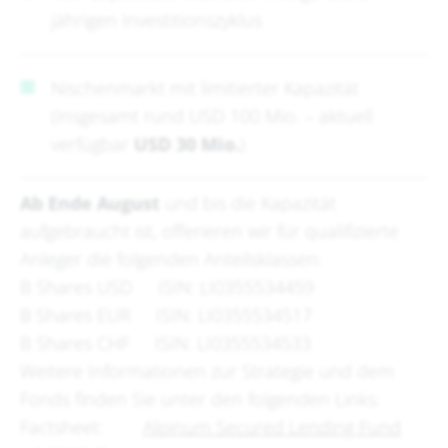
jährigen Investitionszyklus
Nischenmarkt mit limitierter Kapazität
(Insgesamt rund USD 100 Mio. – aktuell
verfügbar
USD 30 Mio.
)
Ab Ende August
und bis die Kapazität
aufgebraucht ist, offerieren wir für qualifizierte
Anleger die folgenden Anteilsklassen:
B Shares USD ISIN: LI0355534459
B Shares EUR ISIN: LI0355534517
B Shares CHF ISIN: LI0355534533
Weitere Informationen zur Strategie und dem
Fonds finden Sie unter den folgenden Links:
Factsheet:
Alpinum Secured Lending Fund