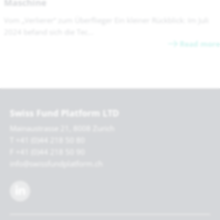
Maschine
Vom „Verlierer“ zum Überflieger Ein kleiner Rückblick: Im Juli
2024 befand sich die Tec...
Read more
Swiss Fund Platform LTD
Mainaustrasse 21, 8008 Zurich
T +41 (0)44 218 50 80
F +41 (0)44 218 50 90
info@swissfundplatform.ch