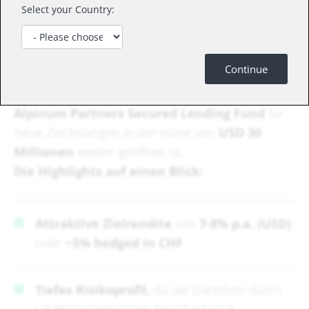
Select your Country:
Wir haben Sie im April auf die einzigartigen
Investitionsmerkmale von kurzfristigen durch
Immobilien besicherte Darlehen aufmerksam
Continue
gemacht.
Es freut uns Ihnen mitzuteilen, dass unser
Alpinum Partners Secured Lending Fund
für
neue Zeichnungen in der Höhe von
USD 30
Millionen
wieder geöffnet ist.
Die Highlights auf einen Blick:
Attraktive Zielrendite
von
7-8% p.a. (USD)
oder
~5% hedged in CHF
Tiefes Risikoprofil,
da die Darlehen durch