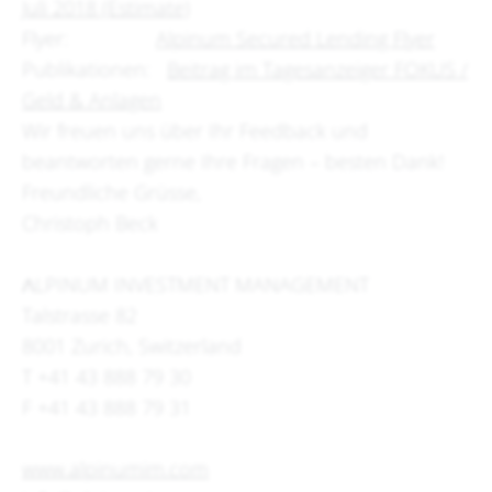
Juli 2018 (Estimate)
Flyer:
Alpinum Secured Lending Flyer
Publikationen:
Beitrag im Tagesanzeiger FOKUS /
Geld & Anlagen
Wir freuen uns über Ihr Feedback und
beantworten gerne Ihre Fragen – besten Dank!
Freundliche Grüsse,
Christoph Beck
ΛLPINUM INVESTMENT MANAGEMENT
Talstrasse 82
8001 Zurich, Switzerland
T +41 43 888 79 30
F +41 43 888 79 31
www.alpinumim.com