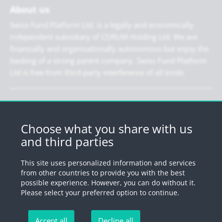
About us
Swiss Fund Platform Ltd. is a legally and economically
independent subsidiary of CORUM Holding Ltd. We are
financially and organisationally autonomous but enjoy the
backing of a strong parent company. Swiss Fund Platform
Ltd is free from third-party interference of all kinds.
Newsletter
Register for our newsletter.
Choose what you share with us
and third parties
Register
This site uses personalized information and services
from other countries to provide you with the best
possible experience. However, you can do without it.
© 2026 by Swiss Fund Platform
Please select your preferred option to continue.
Unsubscribe newsletter
Accept all
Decline all