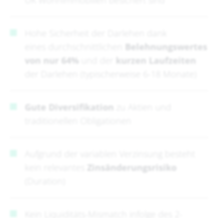
UK Wohnimmobilien besichert sind
Hohe Sicherheit der Darlehen dank
eines durchschnittlichen
Belehnungswertes
von nur 64%
und der
kurzen Laufzeiten
der Darlehen (typischerweise 6-18 Monate)
Gute Diversifikation
zu Aktien und
traditionellen Obligationen
Aufgrund der variablen Verzinsung besteht
kein relevantes
Zinsänderungsrisiko
(Duration)
Kein Liquiditäts-Mismatch infolge des 2-