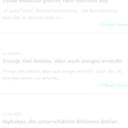
Value-Rotation gleicht Tech-Verluste aus
„AI Scare Trade“: Skeptische Investoren Die Berichtssaison
steht klar im Zeichen einer zu...
Read more
01/28/2026
Trump: Viel Getöse, aber auch einiges erreicht
Trump: Viel Getöse, aber auch einiges erreicht Denn der US-
Präsident kennt nur eine Wä...
Read more
01/05/2026
Alphabet, die unterschätzte Billionen-Dollar-