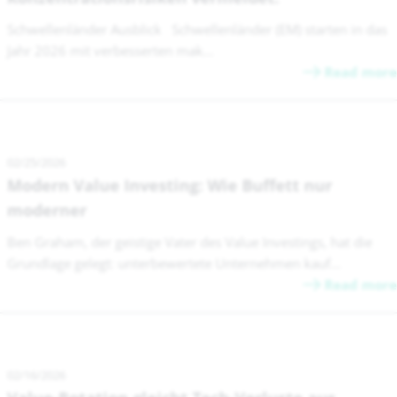
Schwellenländer Ausblick Schwellenländer (EM) starten in das
Jahr 2026 mit verbesserten mak...
Read more
02/25/2026
Modern Value Investing: Wie Buffett nur
moderner
Ben Graham, der geistige Vater des Value Investings, hat die
Grundlage gelegt: unterbewertete Unternehmen kauf...
Read more
02/16/2026