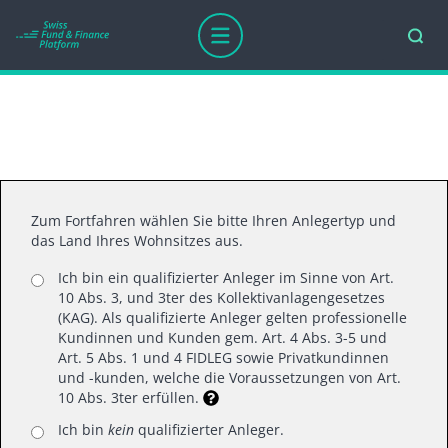
Danke für ihr Interesse
Zum Fortfahren wählen Sie bitte Ihren Anlegertyp und
das Land Ihres Wohnsitzes aus.
Ich bin ein qualifizierter Anleger im Sinne von Art.
10 Abs. 3, und 3ter des Kollektivanlagengesetzes
(KAG). Als qualifizierte Anleger gelten professionelle
Kundinnen und Kunden gem. Art. 4 Abs. 3-5 und
Art. 5 Abs. 1 und 4 FIDLEG sowie Privatkundinnen
Swiss Fund Platform AG
und -kunden, welche die Voraussetzungen von Art.
10 Abs. 3ter erfüllen.
Mainaustrasse 21, 8008 Zürich
T +41 (0)44 218 50 80
Ich bin
kein
qualifizierter Anleger.