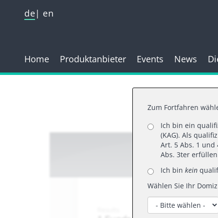
de
en
Home
Produktanbieter
Events
News
Di
Zum Fortfahren wähle
Ich bin ein quali
(KAG). Als qualif
Art. 5 Abs. 1 un
Abs. 3ter erfülle
Ich bin
kein
qualif
Wählen Sie Ihr Domizi