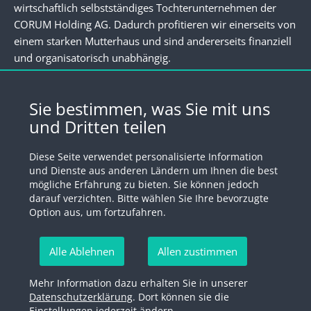
wirtschaftlich selbstständiges Tochterunternehmen der
CORUM Holding AG. Dadurch profitieren wir einerseits von
einem starken Mutterhaus und sind andererseits finanziell
und organisatorisch unabhängig.
Newsletter
Sie bestimmen, was Sie mit uns
und Dritten teilen
Registrieren Sie sich für unseren Newsletter
Diese Seite verwendet personalisierte Information
Anmelden
und Dienste aus anderen Ländern um Ihnen die best
mögliche Erfahrung zu bieten. Sie können jedoch
darauf verzichten. Bitte wählen Sie Ihre bevorzugte
Option aus, um fortzufahren.
© 2026 by Swiss Fund Platform
Alle Ablehnen
Allen zustimmen
Newsletter abmelden
Mehr Information dazu erhalten Sie in unserer
Impressum
Rechtliche Hinweise
Datenschutzerklärung
Datenschutzerklärung
. Dort können sie die
Einstellungen jederzeit ändern.