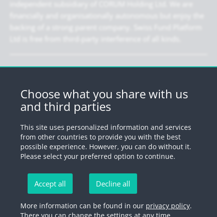
independent subsidiary of CORUM Holding Ltd. We are
financially and organisationally autonomous but enjoy the
backing of a strong parent company. Swiss Fund Platform
Ltd is free from third-party interference of all kinds.
Newsletter
Register for our newsletter.
Choose what you share with us
and third parties
Register
This site uses personalized information and services
from other countries to provide you with the best
possible experience. However, you can do without it.
© 2026 by Swiss Fund Platform
Please select your preferred option to continue.
Unsubscribe newsletter
Accept all
Decline all
Imprint
Legal information
Privacy Policy
Unsubscribe
More information can be found in our
privacy policy
.
There you can change the settings at any time.