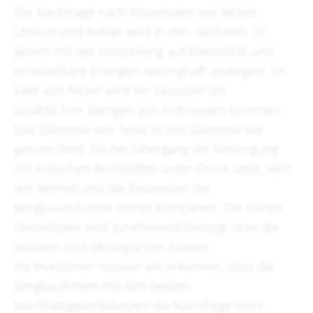
Die Nachfrage nach Materialien wie Nickel,
Lithium und Kobalt wird in den nächsten 30
Jahren mit der Umstellung auf Elektrizität und
erneuerbare Energien sprunghaft ansteigen. Im
Falle von Nickel wird ein Grossteil der
zusätzlichen Mengen aus Indonesien kommen.
Das Dilemma von Tesla ist das Dilemma der
ganzen Welt. Da der Übergang die Versorgung
mit kritischen Rohstoffen unter Druck setzt, wird
der Betrieb und die Expansion der
Bergbauindustrie immer komplexer. Die nahen
Gemeinden sind zunehmend besorgt über die
sozialen und ökologischen Kosten.
Als Investoren müssen wir erkennen, dass die
Bergbaufirmen mit den besten
Nachhaltigkeitsbilanzen die Nachfrage nicht