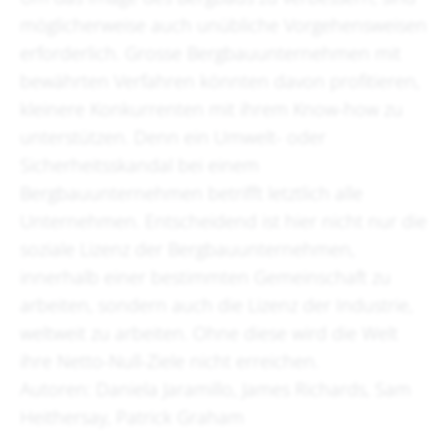
möglicherweise auch unübliche Vorgehensweisen
erforderlich. Grosse Bergbauunternehmen mit
bewährten Verfahren könnten davon profitieren,
kleinere Konkurrenten mit ihrem Know-how zu
unterstützen. Denn ein Umwelt- oder
Sicherheitsskandal bei einem
Bergbauunternehmen betrifft letztlich alle
Unternehmen. Entscheidend ist hier nicht nur die
soziale Lizenz der Bergbauunternehmen,
innerhalb einer bestimmten Gemeinschaft zu
arbeiten, sondern auch die Lizenz der Industrie,
weltweit zu arbeiten. Ohne diese wird die Welt
ihre Netto-Null-Ziele nicht erreichen.
Autoren: Daniela Jaramillo, James Richards, Sam
Heithersay, Patrick Graham