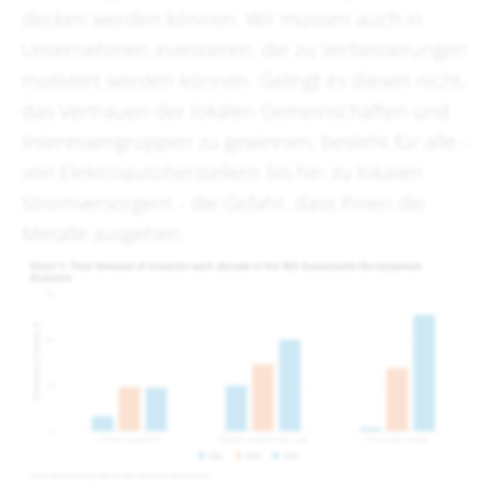
decken werden können. Wir müssen auch in
Unternehmen investieren, die zu Verbesserungen
motiviert werden können. Gelingt es diesen nicht,
das Vertrauen der lokalen Gemeinschaften und
Interessengruppen zu gewinnen, besteht für alle -
von Elektroautoherstellern bis hin zu lokalen
Stromversorgern - die Gefahr, dass ihnen die
Metalle ausgehen.