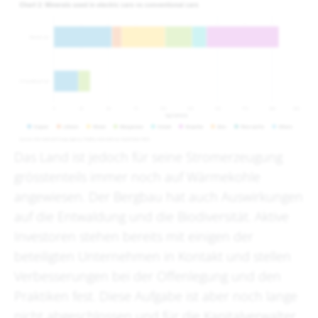
Das Land ist jedoch für seine Stromerzeugung
grösstenteils immer noch auf Wärmekohle
angewiesen. Der Bergbau hat auch Auswirkungen
auf die Entwaldung und die Biodiversität. Aktive
Investoren stehen bereits mit einigen der
beteiligten Unternehmen in Kontakt und stellen
Verbesserungen bei der Offenlegung und den
Praktiken fest. Diese Aufgabe ist aber noch lange
nicht abgeschlossen und für die Kapitalverwalter