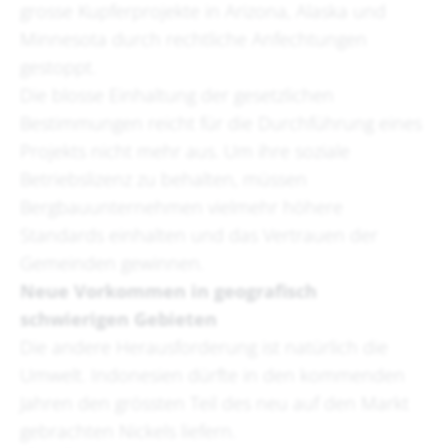
grosse Kupferprojekte in Arizona, Alaska und
Minnesota durch rechtliche Anfechtungen
gestoppt.
Die blosse Einhaltung der gesetzlichen
Bestimmungen reicht für die Durchführung eines
Projekts nicht mehr aus. Um ihre soziale
Betriebslizenz zu behalten, müssen
Bergbauunternehmen vielmehr höhere
Standards einhalten und das Vertrauen der
Gemeinden gewinnen.
Neue Vorkommen in geografisch
schwierigen Gebieten
Die andere Herausforderung ist natürlich die
Umwelt. Indonesien dürfte in den kommenden
Jahren den grössten Teil des neu auf den Markt
gebrachten Nickels liefern.