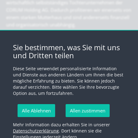
wirtschaftlich selbstständiges Tochterunternehmen der
CORUM Holding AG. Dadurch profitieren wir einerseits von
einem starken Mutterhaus und sind andererseits finanziell
und organisatorisch unabhängig.
Newsletter
Sie bestimmen, was Sie mit uns
und Dritten teilen
Registrieren Sie sich für unseren Newsletter
Diese Seite verwendet personalisierte Information
Anmelden
und Dienste aus anderen Ländern um Ihnen die best
mögliche Erfahrung zu bieten. Sie können jedoch
darauf verzichten. Bitte wählen Sie Ihre bevorzugte
Option aus, um fortzufahren.
© 2026 by Swiss Fund Platform
Alle Ablehnen
Allen zustimmen
Newsletter abmelden
Mehr Information dazu erhalten Sie in unserer
Impressum
Rechtliche Hinweise
Datenschutzerklärung
Datenschutzerklärung
. Dort können sie die
Einstellungen jederzeit ändern.