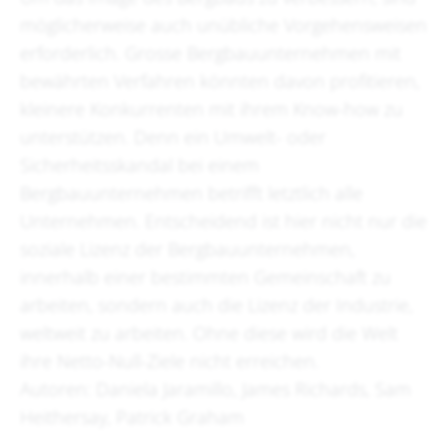
möglicherweise auch unübliche Vorgehensweisen
erforderlich. Grosse Bergbauunternehmen mit
bewährten Verfahren könnten davon profitieren,
kleinere Konkurrenten mit ihrem Know-how zu
unterstützen. Denn ein Umwelt- oder
Sicherheitsskandal bei einem
Bergbauunternehmen betrifft letztlich alle
Unternehmen. Entscheidend ist hier nicht nur die
soziale Lizenz der Bergbauunternehmen,
innerhalb einer bestimmten Gemeinschaft zu
arbeiten, sondern auch die Lizenz der Industrie,
weltweit zu arbeiten. Ohne diese wird die Welt
ihre Netto-Null-Ziele nicht erreichen.
Autoren: Daniela Jaramillo, James Richards, Sam
Heithersay, Patrick Graham