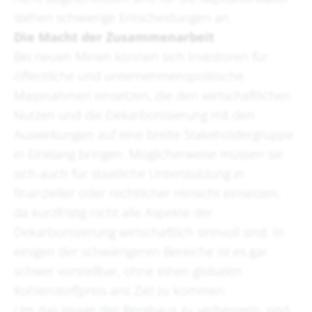
stehen schwierige Entscheidungen an.
Die Macht der Zusammenarbeit
Bei neuen Minen können sich Investoren für
öffentliche und unternehmenspolitische
Massnahmen einsetzen, die den wirtschaftlichen
Nutzen und die Dekarbonisierung mit den
Auswirkungen auf eine breite Stakeholdergruppe
in Einklang bringen. Möglicherweise müssen sie
sich auch für staatliche Unterstützung in
finanzieller oder rechtlicher Hinsicht einsetzen,
da kurzfristig nicht alle Aspekte der
Dekarbonisierung wirtschaftlich sinnvoll sind. In
einigen der schwierigeren Bereiche ist es gar
schwer vorstellbar, ohne einen globalen
Kohlenstoffpreis ans Ziel zu kommen.
Um das Image des Bergbaus zu verbessern, sind