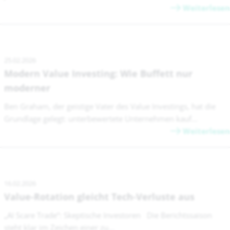
Weiterlesen
25.02.2026
Modern Value Investing: Wie Buffett nur
moderner
Ben Graham, der geistige Vater des Value Investings, hat die
Grundlage gelegt: unterbewertete Unternehmen kauf...
Weiterlesen
16.02.2026
Value-Rotation gleicht Tech-Verluste aus
„AI Scare Trade“: Skeptische Investoren Die Berichtssaison
steht klar im Zeichen einer zu...