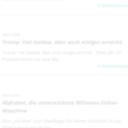
Weiterlesen
28.01.2026
Trump: Viel Getöse, aber auch einiges erreicht
Trump: Viel Getöse, aber auch einiges erreicht Denn der US-
Präsident kennt nur eine Wä...
Weiterlesen
05.01.2026
Alphabet, die unterschätzte Billionen-Dollar-
Maschine
Vom „Verlierer“ zum Überflieger Ein kleiner Rückblick: Im Juli
2024 befand sich die Tec...