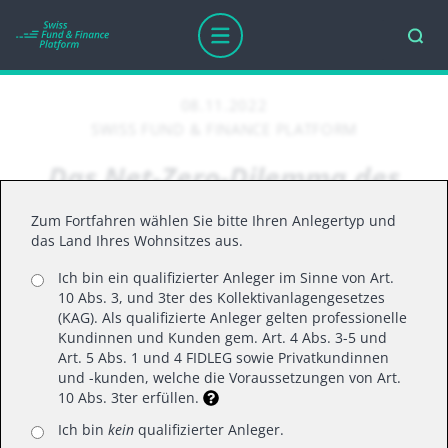
08.11.2022
SWISS FUND & FINANCE PLATFORM
Das Net-Zero-Dilemma des
Rohstoffabbaus
Zum Fortfahren wählen Sie bitte Ihren Anlegertyp und
das Land Ihres Wohnsitzes aus.
Ich bin ein qualifizierter Anleger im Sinne von Art.
Wie Bergbauunternehmen die sozialen,
10 Abs. 3, und 3ter des Kollektivanlagengesetzes
politischen und ökologischen Risiken ihrer
(KAG). Als qualifizierte Anleger gelten professionelle
Tätigkeiten handhaben, wird entscheidend
Kundinnen und Kunden gem. Art. 4 Abs. 3-5 und
Art. 5 Abs. 1 und 4 FIDLEG sowie Privatkundinnen
für die Netto-Null-Umstellung sein.
und -kunden, welche die Voraussetzungen von Art.
10 Abs. 3ter erfüllen.
Ich bin
kein
qualifizierter Anleger.
Über den jüngst gemeldeten 5-Milliarden-Dollar-