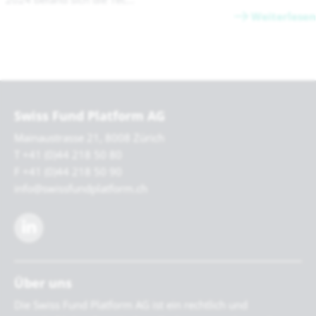
Weiterlesen
Swiss Fund Platform AG
Mainaustrasse 21, 8008 Zürich
T +41 (0)44 218 50 80
F +41 (0)44 218 50 90
info@swissfundplatform.ch
Über uns
Die Swiss Fund Platform AG ist ein rechtlich und