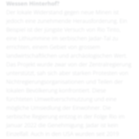
Wessen Hinterhof?
Der lokale Widerstand gegen neue Minen ist
jedoch eine zunehmende Herausforderung. Ein
Beispiel ist der jüngste Versuch von Rio Tinto,
eine Lithiummine im serbischen Jadar-Tal zu
errichten, einem Gebiet von grossem
landwirtschaftlichen und archäologischen Wert.
Das Projekt wurde zwar von der Zentralregierung
unterstützt, sah sich aber starken Protesten von
Nichtregierungsorganisationen und Teilen der
lokalen Bevölkerung konfrontiert. Diese
fürchteten Umweltverschmutzung und eine
mögliche Umsiedlung der Einwohner. Die
serbische Regierung entzog in der Folge Rio im
Januar 2022 die Genehmigung. Jadar ist kein
Einzelfall. Auch in den USA wurden seit 2019