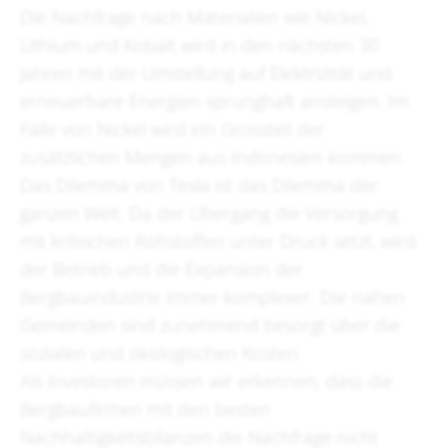
Die Nachfrage nach Materialien wie Nickel,
Lithium und Kobalt wird in den nächsten 30
Jahren mit der Umstellung auf Elektrizität und
erneuerbare Energien sprunghaft ansteigen. Im
Falle von Nickel wird ein Grossteil der
zusätzlichen Mengen aus Indonesien kommen.
Das Dilemma von Tesla ist das Dilemma der
ganzen Welt. Da der Übergang die Versorgung
mit kritischen Rohstoffen unter Druck setzt, wird
der Betrieb und die Expansion der
Bergbauindustrie immer komplexer. Die nahen
Gemeinden sind zunehmend besorgt über die
sozialen und ökologischen Kosten.
Als Investoren müssen wir erkennen, dass die
Bergbaufirmen mit den besten
Nachhaltigkeitsbilanzen die Nachfrage nicht