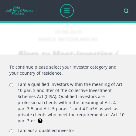
10/08/2020
VANECK SWITZERLAND AG
Blogs zu Moat-Investing /
Investment Outlook 2020 /
To continue please select your investor category and
Gold Investing
your country of residence.
I am a qualified investors within the meaning of Art.
10 par. 3 and 3ter of the Collective Investment
Schemes Act (CISA). Qualified investors are
MOAT INVESTING
professional clients within the meaning of Art. 4
par. 3-5 and Art. 5 paras. 1 and 4 FinSA as well as
®
The
Morningstar
Wide Moat
private clients who meet the requirements of Art. 10
SM
Focus Index
(the “Index”) finished
par. 3ter.
August trailing the S&P 500 Index by
I am
not
a qualified investor.