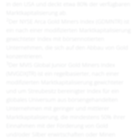
in den USA und deckt etwa 80% der verfügbaren
Marktkapitalisierung ab.
2
Der NYSE Arca Gold Miners Index (GDMNTR) ist
ein nach einer modifizierten Marktkapitalisierung
gewichteter Index mit börsennotierten
Unternehmen, die sich auf den Abbau von Gold
konzentrieren.
3
Der MVIS Global Junior Gold Miners Index
(MVGDXJTR) ist ein regelbasierter, nach einer
modifizierten Marktkapitalisierung gewichteter
und um Streubesitz bereinigter Index für ein
globales Universum aus börsengehandelten
Unternehmen mit geringer und mittlerer
Marktkapitalisierung, die mindestens 50% ihrer
Einnahmen mit der Förderung von Gold
und/oder Silber erwirtschaften oder Minen