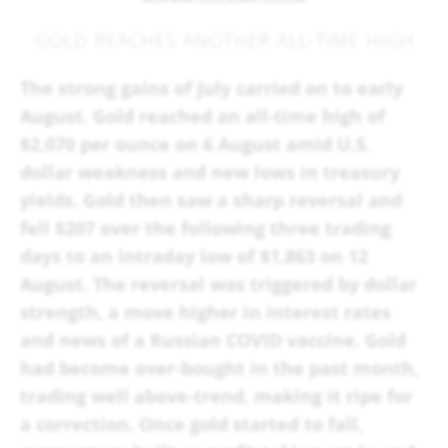
GOLD REACHES ANOTHER ALL-TIME HIGH
The strong gains of July carried on to early
August. Gold reached an all-time high of
$2,070 per ounce on 6 August amid U.S.
dollar weakness and new lows in treasury
yields. Gold then saw a sharp reversal and
fell $207 over the following three trading
days to an intraday low of $1,863 on 12
August. The reversal was triggered by dollar
strength, a move higher in interest rates
and news of a Russian COVID vaccine. Gold
had become over-bought in the past month,
trading well above-trend, making it ripe for
a correction. Once gold started to fall,