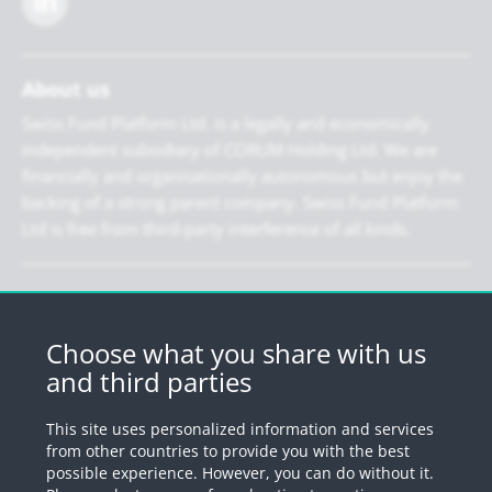
About us
Swiss Fund Platform Ltd. is a legally and economically
independent subsidiary of CORUM Holding Ltd. We are
financially and organisationally autonomous but enjoy the
backing of a strong parent company. Swiss Fund Platform
Ltd is free from third-party interference of all kinds.
Newsletter
Register for our newsletter.
Choose what you share with us
and third parties
Register
This site uses personalized information and services
from other countries to provide you with the best
possible experience. However, you can do without it.
© 2026 by Swiss Fund Platform