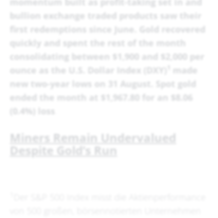
momentum built as profit-taking set in and
bullion exchange traded products saw their
first redemptions since June. Gold recovered
quickly and spent the rest of the month
consolidating between $1,900 and $2,000 per
1
ounce as the U.S. Dollar Index (DXY)
made
new two-year lows on 31 August. Spot gold
ended the month at $1,967.80 for an $8.06
(0.4%) loss
.
Miners Remain Undervalued
Despite Gold’s Run
1
Der S&P 500 Index misst die Aktienperformance
von 500 großen, börsennotierten Unternehmen