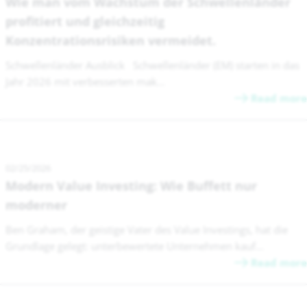
Wie man vom Wachstum der Schwellenländer
profitiert und gleichzeitig
Konzentrationsrisiken vermeidet.
Schwellenländer Ausblick Schwellenländer (EM) starten in das
Jahr 2026 mit verbesserten mak...
Read more
02/25/2026
Modern Value Investing: Wie Buffett nur
moderner
Ben Graham, der geistige Vater des Value Investings, hat die
Grundlage gelegt: unterbewertete Unternehmen kauf...
Read more