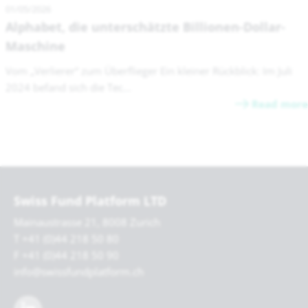
01/05/2026
Alphabet, die unterschätzte Billionen-Dollar-
Maschine
Vom „Verlierer“ zum Überflieger Ein kleiner Rückblick: Im Juli
2024 befand sich die Tec...
Read more
Swiss Fund Platform LTD
Mainaustrasse 21, 8008 Zurich
T +41 (0)44 218 50 80
F +41 (0)44 218 50 90
info@swissfundplatform.ch