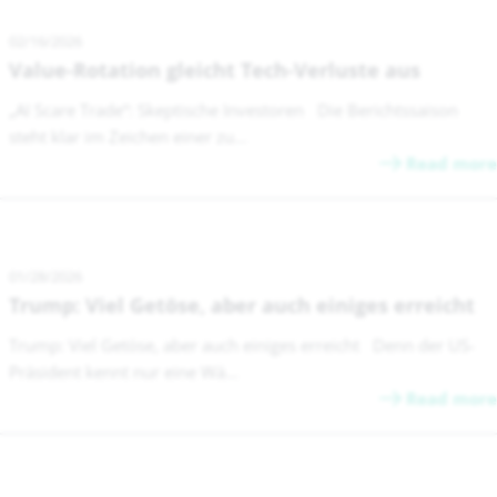
02/16/2026
Value-Rotation gleicht Tech-Verluste aus
„AI Scare Trade“: Skeptische Investoren Die Berichtssaison
steht klar im Zeichen einer zu...
Read more
01/28/2026
Trump: Viel Getöse, aber auch einiges erreicht
Trump: Viel Getöse, aber auch einiges erreicht Denn der US-
Präsident kennt nur eine Wä...
Read more