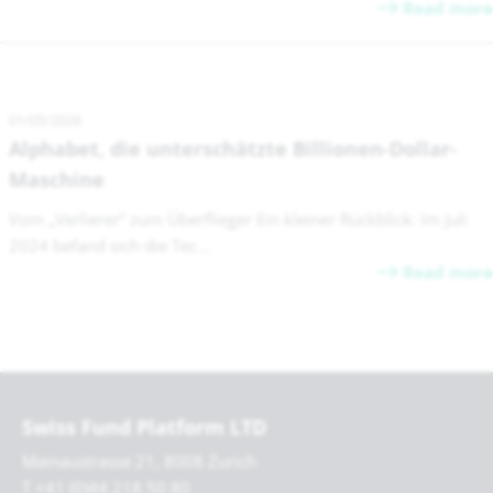
Read more
01/05/2026
Alphabet, die unterschätzte Billionen-Dollar-
Maschine
Vom „Verlierer“ zum Überflieger Ein kleiner Rückblick: Im Juli
2024 befand sich die Tec...
Read more
Swiss Fund Platform LTD
Mainaustrasse 21, 8008 Zurich
T +41 (0)44 218 50 80