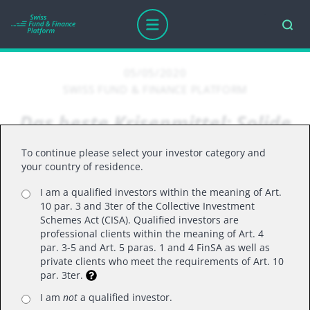
05/05/2020
SWISS FUND & FINANCE PLATFORM
Das beste Krisenmittel: Solide
Bilanzen und tiefe
To continue please select your investor category and
Verschuldung
your country of residence.
I am a qualified investors within the meaning of Art.
10 par. 3 and 3ter of the Collective Investment
Wie halten sich europäische
Schemes Act (CISA). Qualified investors are
professional clients within the meaning of Art. 4
Familienunternehmen in Krisenzeiten?
par. 3-5 and Art. 5 paras. 1 and 4 FinSA as well as
Birgitte Olsen, Lead Portfolio Manager der
private clients who meet the requirements of Art. 10
par. 3ter.
BB Entrepreneur-Strategien bei Bellevue
Asset Management, über die Chancen und
I am
not
a qualified investor.