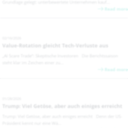
Grundlage gelegt: unterbewertete Unternehmen kauf...
Read more
02/16/2026
Value-Rotation gleicht Tech-Verluste aus
„AI Scare Trade“: Skeptische Investoren Die Berichtssaison
steht klar im Zeichen einer zu...
Read more
01/28/2026
Trump: Viel Getöse, aber auch einiges erreicht
Trump: Viel Getöse, aber auch einiges erreicht Denn der US-
Präsident kennt nur eine Wä...