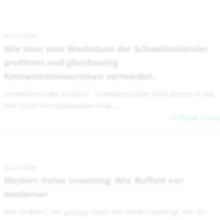
02/27/2026
Wie man vom Wachstum der Schwellenländer
profitiert und gleichzeitig
Konzentrationsrisiken vermeidet.
Schwellenländer Ausblick Schwellenländer (EM) starten in das
Jahr 2026 mit verbesserten mak...
Read more
02/25/2026
Modern Value Investing: Wie Buffett nur
moderner
Ben Graham, der geistige Vater des Value Investings, hat die