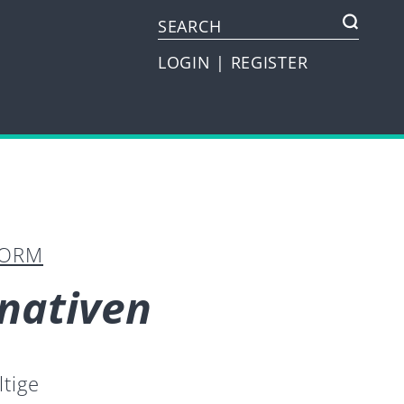
LOGIN
|
REGISTER
FORM
rnativen
tige