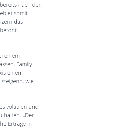
 bereits nach den
Gebiet somit
onzern das
betont.
ei einem
assen, Family
is einen
 steigend, wie
es volatilen und
u halten. «Der
he Erträge in