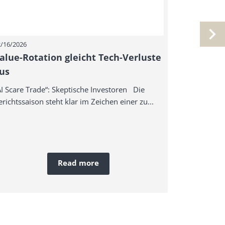
/16/2026
01/28/2026
alue-Rotation gleicht Tech-Verluste
Trump: Vi
us
einiges e
AI Scare Trade“: Skeptische Investoren Die
Trump: Viel 
richtssaison steht klar im Zeichen einer zu...
Denn der US-
Read more