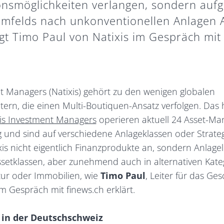
ionsmöglichkeiten verlangen, sondern auf
umfelds nach unkonventionellen Anlagen
agt Timo Paul von Natixis im Gespräch mit 
t Managers (Natixis) gehört zu den wenigen globalen
rn, die einen Multi-Boutiquen-Ansatz verfolgen. Das h
xis Investment Managers
operieren aktuell 24 Asset-M
ig und sind auf verschiedene Anlageklassen oder Strategi
xis nicht eigentlich Finanzprodukte an, sondern Anlage
ssetklassen, aber zunehmend auch in alternativen Kate
ktur oder Immobilien, wie
Timo Paul
, Leiter für das Ges
 Gespräch mit finews.ch erklärt.
n in der Deutschschweiz