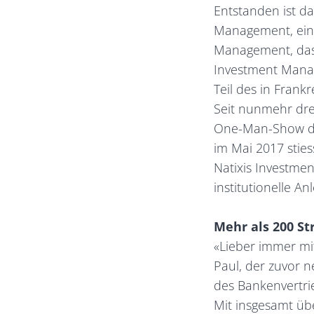
Entstanden ist d
Management, eine
Management, das
Investment Manag
Teil des in Frankr
Seit nunmehr dre
One-Man-Show dam
im Mai 2017 stie
Natixis Investme
institutionelle An
Mehr als 200 St
«Lieber immer mit
Paul, der zuvor n
des Bankenvertrie
Mit insgesamt üb