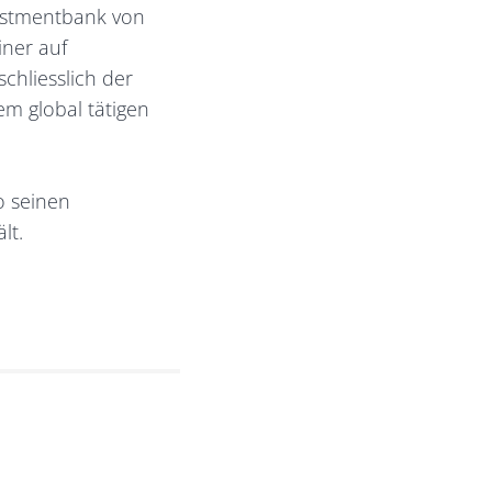
estmentbank von
iner auf
chliesslich der
m global tätigen
 seinen
lt.