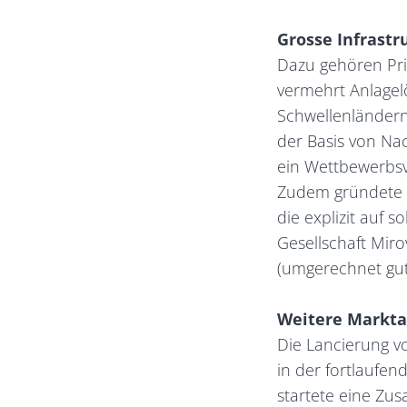
Grosse Infrast
Dazu gehören Pri
vermehrt Anlagel
Schwellenländern
der Basis von Nac
ein Wettbewerbsvor
Zudem gründete d
die explizit auf s
Gesellschaft Miro
(umgerechnet gut
Weitere Marktan
Die Lancierung vo
in der fortlaufen
startete eine Zu