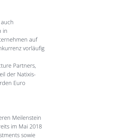
r auch
 in
Unternehmen auf
nkurrenz vorläufig
ture Partners,
il der Natixis-
arden Euro
teren Meilenstein
reits im Mai 2018
estments sowie