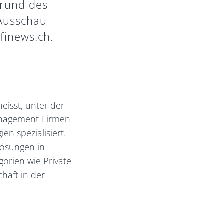
grund des
 Ausschau
finews.ch.
eisst, unter der
anagement-Firmen
en spezialisiert.
lösungen in
gorien wie Private
chäft in der