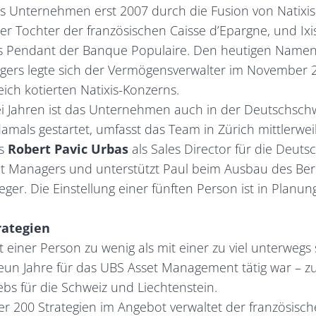
as Unternehmen erst 2007 durch die Fusion von Natixis
r Tochter der französischen Caisse d’Epargne, und Ixi
 Pendant der Banque Populaire. Den heutigen Namen 
ers legte sich der Vermögensverwalter im November 20
eich kotierten Natixis-Konzerns.
i Jahren ist das Unternehmen auch in der Deutschschwe
als gestartet, umfasst das Team in Zürich mittlerweil
ss
Robert Pavic Urbas
als Sales Director für die Deuts
nt Managers und unterstützt Paul beim Ausbau des Ber
leger. Die Einstellung einer fünften Person ist in Planung
rategien
 einer Person zu wenig als mit einer zu viel unterwegs 
eun Jahre für das UBS Asset Management tätig war – zule
bs für die Schweiz und Liechtenstein.
er 200 Strategien im Angebot verwaltet der französisc