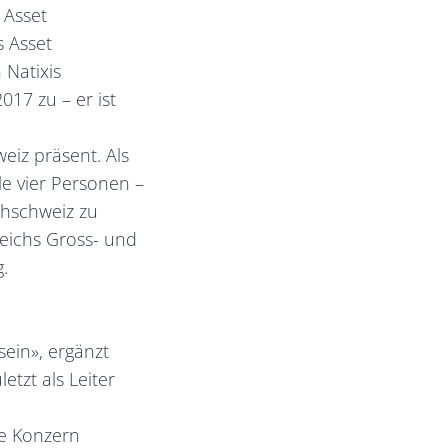
 Asset
s Asset
Natixis
17 zu – er ist
iz präsent. Als
e vier Personen –
chschweiz zu
eichs Gross- und
.
sein», ergänzt
tzt als Leiter
he Konzern