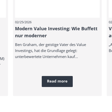
02/25/2026
02
Modern Value Investing: Wie Buffett
V
nur moderner
a
Ben Graham, der geistige Vater des Value
„
Investings, hat die Grundlage gelegt:
Be
unterbewertete Unternehmen kauf...
EM)
...
Read more