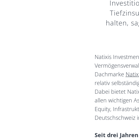
Investit
Tiefzins
halten, s
Natixis Investmen
Vermögensverwalte
Dachmarke
Nati
relativ selbständ
Dabei bietet Nati
allen wichtigen A
Equity, Infrastru
Deutschschweiz im
Seit drei Jahre