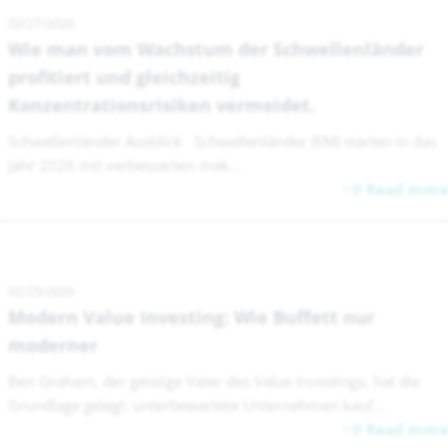
02/27/2026
Wie man vom Wachstum der Schwellenländer
profitiert und gleichzeitig
Konzentrationsrisiken vermeidet.
Schwellenländer Ausblick Schwellenländer (EM) starten in das
Jahr 2026 mit verbesserten mak...
Read more
02/25/2026
Modern Value Investing: Wie Buffett nur
moderner
Ben Graham, der geistige Vater des Value Investings, hat die
Grundlage gelegt: unterbewertete Unternehmen kauf...
Read more