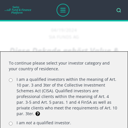
04/19/2024
SIA FUNDS AG
Diese Dekade gehört Value &
Rohstoffaktien - Finanzmesse
To continue please select your investor category and
'24
your country of residence.
I am a qualified investors within the meaning of Art.
10 par. 3 and 3ter of the Collective Investment
Schemes Act (CISA). Qualified investors are
professional clients within the meaning of Art. 4
par. 3-5 and Art. 5 paras. 1 and 4 FinSA as well as
private clients who meet the requirements of Art. 10
par. 3ter.
I am
not
a qualified investor.