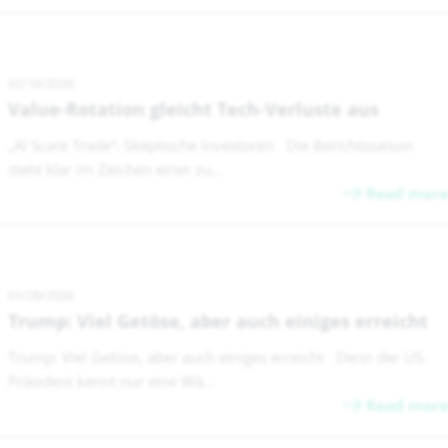
02/16/2026
Value-Rotation gleicht Tech-Verluste aus
„AI Scare Trade“: Skeptische Investoren Die Berichtssaison
steht klar im Zeichen einer zu...
Read more
01/28/2026
Trump: Viel Getöse, aber auch einiges erreicht
Trump: Viel Getöse, aber auch einiges erreicht Denn der US-
Präsident kennt nur eine Wä...
Read more