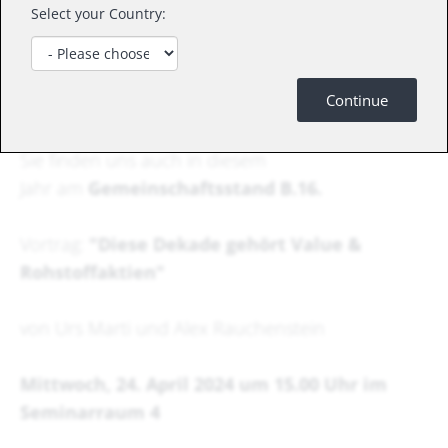
Select your Country:
Sehr geehrte Damen und Herren, geschätzte
Continue
Kundinnen und Kunden
Sie finden uns auch in diesem
Jahr am
Gemeinschaftsstand B.16.
Vortrag:
"Diese Dekade gehört Value &
Rohstoffaktien"
von Urs Marti und Alex Rauchenstein
Mittwoch, 24. April 2024 um 15.00 Uhr im
Seminarraum 4