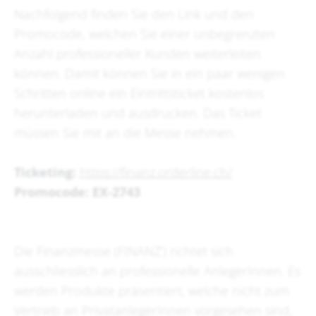
Nachfolgend finden Sie den Link und den
Promocode, welchen Sie einer unbegrenzten
Anzahl professioneller Kunden weiterleiten
können. Damit können Sie in ein paar wenigen
Schritten online ein Eintrittsticket kostenlos
herunterladen und ausdrucken. Das Ticket
müssen Sie mit an die Messe nehmen.
Ticketing:
https://finanz.orderline.ch/
Promocode: EX-2743
Die Finanzmesse (FINANZ’) richtet sich
ausschliesslich an professionelle AnlegerInnen. Es
werden Produkte präsentiert, welche nicht zum
Vertrieb an PrivatanlegerInnen vorgesehen sind,