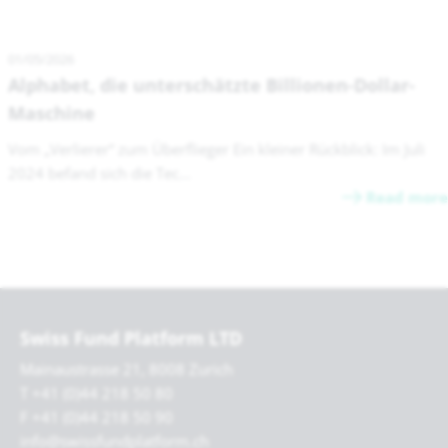
01/05/2026
Alphabet, die unterschätzte Billionen-Dollar-
Maschine
Vom „Verlierer“ zum Überflieger Ein kleiner Rückblick: Im Juli
2024 befand sich die Tec...
Read more
Swiss Fund Platform LTD
Mainaustrasse 21, 8008 Zurich
T +41 (0)44 218 50 80
F +41 (0)44 218 50 90
info@swissfundplatform.ch