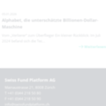
05.01.2026
Alphabet, die unterschätzte Billionen-Dollar-
Maschine
Vom „Verlierer“ zum Überflieger Ein kleiner Rückblick: Im Juli
2024 befand sich die Tec...
Weiterlesen
Swiss Fund Platform AG
Mainaustrasse 21, 8008 Zürich
T +41 (0)44 218 50 80
F +41 (0)44 218 50 90
info@swissfundplatform.ch