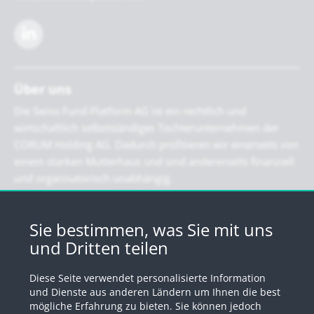
Über uns
Die Swiss Fund Platform AG ist ein rechtlich und
wirtschaftlich selbstständiges Tochterunternehmen der
CORUM Holding AG. Dadurch profitieren wir einerseits von
einem starken Mutterhaus und sind andererseits finanziell
und organisatorisch unabhängig.
Newsletter
Sie bestimmen, was Sie mit uns
und Dritten teilen
Registrieren Sie sich für unseren Newsletter
Diese Seite verwendet personalisierte Information
Anmelden
und Dienste aus anderen Ländern um Ihnen die best
mögliche Erfahrung zu bieten. Sie können jedoch