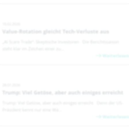
16.02.2026
Value-Rotation gleicht Tech-Verluste aus
„AI Scare Trade“: Skeptische Investoren Die Berichtssaison
steht klar im Zeichen einer zu...
Weiterlesen
28.01.2026
Trump: Viel Getöse, aber auch einiges erreicht
Trump: Viel Getöse, aber auch einiges erreicht Denn der US-
Präsident kennt nur eine Wä...
Weiterlesen