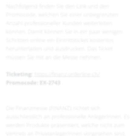
Nachfolgend finden Sie den Link und den
Promocode, welchen Sie einer unbegrenzten
Anzahl professioneller Kunden weiterleiten
können. Damit können Sie in ein paar wenigen
Schritten online ein Eintrittsticket kostenlos
herunterladen und ausdrucken. Das Ticket
müssen Sie mit an die Messe nehmen.
Ticketing:
https://finanz.orderline.ch/
Promocode: EX-2743
Die Finanzmesse (FINANZ’) richtet sich
ausschliesslich an professionelle AnlegerInnen. Es
werden Produkte präsentiert, welche nicht zum
Vertrieb an PrivatanlegerInnen vorgesehen sind,