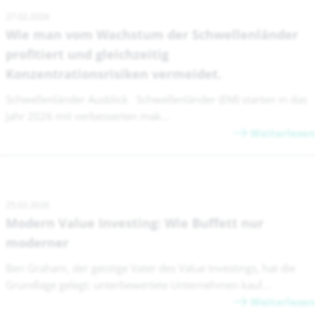
27.02.2026
Wie man vom Wachstum der Schwellenländer
profitiert und gleichzeitig
Konzentrationsrisiken vermeidet.
Schwellenländer Ausblick Schwellenländer (EM) starten in das
Jahr 2026 mit verbesserten mak...
Weiterlesen
25.02.2026
Modern Value Investing: Wie Buffett nur
moderner
Ben Graham, der geistige Vater des Value Investings, hat die
Grundlage gelegt: unterbewertete Unternehmen kauf...
Weiterlesen