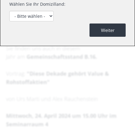
Wählen Sie Ihr Domizilland:
Sehr geehrte Damen und Herren, geschätzte
Weiter
Kundinnen und Kunden
Sie finden uns auch in diesem
Jahr am
Gemeinschaftsstand B.16.
Vortrag:
"Diese Dekade gehört Value &
Rohstoffaktien"
von Urs Marti und Alex Rauchenstein
Mittwoch, 24. April 2024 um 15.00 Uhr im
Seminarraum 4