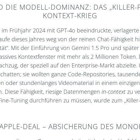
 DIE MODELL-DOMINANZ: DAS „KILLER-
KONTEXT-KRIEG
m Frühjahr 2024 mit GPT-4o beeindruckte, verlagerte 
fe dieses Jahres weg von der reinen Chat-Fähigkeit hi
ät“. Mit der Einführung von Gemini 1.5 Pro und später 
ssives Kontextfenster mit mehr als 2 Millionen Token. 
achzug, der speziell auf den Enterprise-Markt abzielt
 chatten; sie wollten ganze Code-Repositories, tausend
en oder stundenlanges Videomaterial in einem einzige
n. Diese Fähigkeit, riesige Datenmengen
in-context
zu ve
Fine-Tuning durchführen zu müssen, wurde zum „Killer-
 APPLE-DEAL – ABSICHERUNG DES MONO