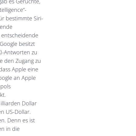
gab es Gerüchte,
elligence“-
ür bestimmte Siri-
hende
r entscheidende
 Google besitzt
KI-Antworten zu
gle den Zugang zu
 dass Apple eine
Google an Apple
pols
kt.
lliarden Dollar
en US-Dollar.
. Denn es ist
n in die