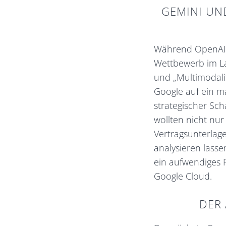
GEMINI UND
Während OpenAI i
Wettbewerb im Lau
und „Multimodalit
Google auf ein ma
strategischer Sch
wollten nicht nur
Vertragsunterlag
analysieren lasse
ein aufwendiges 
Google Cloud.
DER