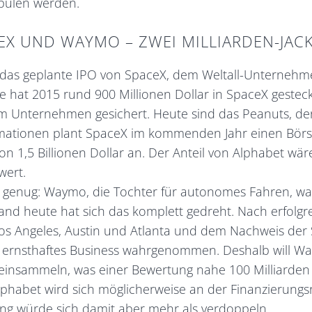
pülen werden.
EX UND WAYMO – ZWEI MILLIARDEN-JAC
 das geplante IPO von SpaceX, dem Weltall-Unternehm
e hat 2015 rund 900 Millionen Dollar in SpaceX gestec
m Unternehmen gesichert. Heute sind das Peanuts, d
mationen plant SpaceX im kommenden Jahr einen Börs
n 1,5 Billionen Dollar an. Der Anteil von Alphabet wä
wert.
 genug: Waymo, die Tochter für autonomes Fahren, wa
tand heute hat sich das komplett gedreht. Nach erfolgr
os Angeles, Austin und Atlanta und dem Nachweis der S
 ernsthaftes Business wahrgenommen. Deshalb will W
 einsammeln, was einer Bewertung nahe 100 Milliarden 
phabet wird sich möglicherweise an der Finanzierungsr
g würde sich damit aber mehr als verdoppeln.