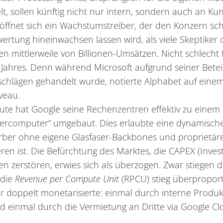
t, sollen künftig nicht nur intern, sondern auch an Ku
öffnet sich ein Wachstumstreiber,
der den Konzern schn
ertung hineinwachsen lassen wird, als viele Skeptiker 
n mittlerweile von Billionen-Umsätzen. Nicht schlecht f
Jahres. Denn während Microsoft aufgrund seiner Bete
schlägen gehandelt wurde, notierte Alphabet auf einem
veau.
te hat Google seine Rechenzentren effektiv zu einem e
percomputer“ umgebaut. Dies erlaubte eine dynamische 
rber ohne eigene Glasfaser-Backbones und proprietäre
eren ist. Die Befürchtung des Marktes, die CAPEX (Inves
 zerstören, erwies sich als überzogen. Zwar stiegen di
 die
Revenue per Compute Unit
(RPCU) stieg überproport
ur doppelt monetarisierte: einmal durch interne Produ
 einmal durch die Vermietung an Dritte via Google Cl