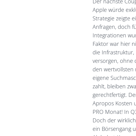
Der nächste Coup
Apple würde exklu
Strategie zeigte 
Anfragen, doch f
Integrationen wur
Faktor war hier n
die Infrastruktur
versorgen, ohne d
den wertvollsten 
eigene Suchmaschi
zahlt, bleiben z
gerechtfertigt. D
Apropos Kosten u
PRO Monat! In Q3 
Doch der wirklic
ein Börsengang un