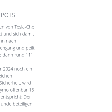
KPOTS
en von Tesla-Chef
kt und sich damit
enn nach
engang und peilt
re dann rund 111
r 2024 noch ein
eichen
icherheit, wird
aymo offenbar 15
entspricht: Der
unde beteiligen,