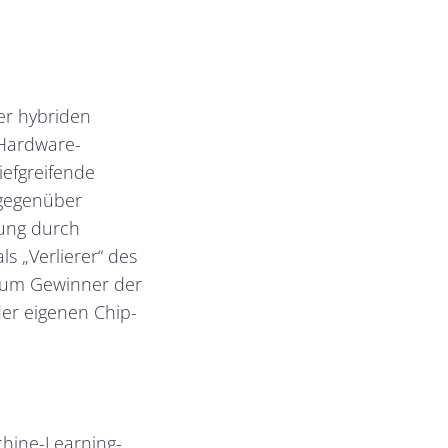
ner hybriden
 Hardware-
iefgreifende
 gegenüber
ung durch
s „Verlierer“ des
zum Gewinner der
der eigenen Chip-
chine-Learning-