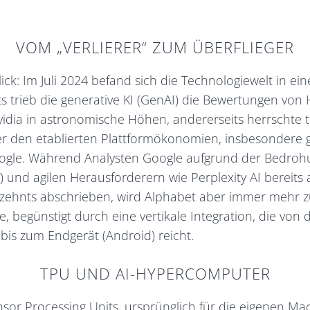
VOM „VERLIERER“ ZUM ÜBERFLIEGER
lick: Im Juli 2024 befand sich die Technologiewelt in ei
its trieb die generative KI (GenAI) die Bewertungen von
vidia in astronomische Höhen, andererseits herrschte t
r den etablierten Plattformökonomien, insbesondere
ogle. Während Analysten Google aufgrund der Bedroh
und agilen Herausforderern wie Perplexity AI bereits al
ehnts abschrieben, wird Alphabet aber immer mehr 
begünstigt durch eine vertikale Integration, die von 
 bis zum Endgerät (Android) reicht.
TPU UND AI-HYPERCOMPUTER
nsor Processing Units, ursprünglich für die eigenen Ma