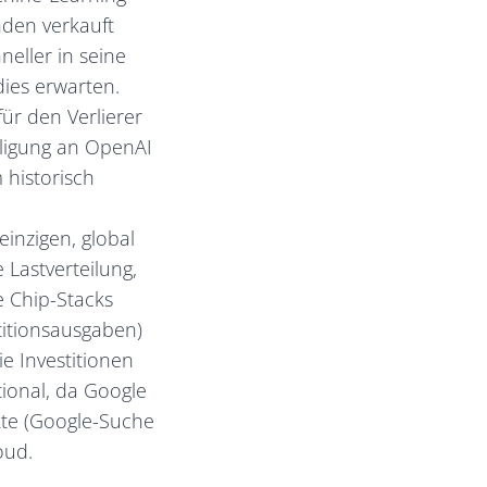
nden verkauft
eller in seine
dies erwarten.
ür den Verlierer
iligung an OpenAI
 historisch
inzigen, global
Lastverteilung,
 Chip-Stacks
titionsausgaben)
e Investitionen
ional, da Google
kte (Google-Suche
oud.