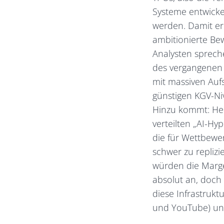
Systeme entwickel
werden. Damit er
ambitionierte Bew
Analysten spreche
des vergangenen 
mit massiven Auf
günstigen KGV-Ni
Hinzu kommt: Heu
verteilten „AI-Hy
die für Wettbewe
schwer zu replizi
würden die Margen
absolut an, doch
diese Infrastrukt
und YouTube) und