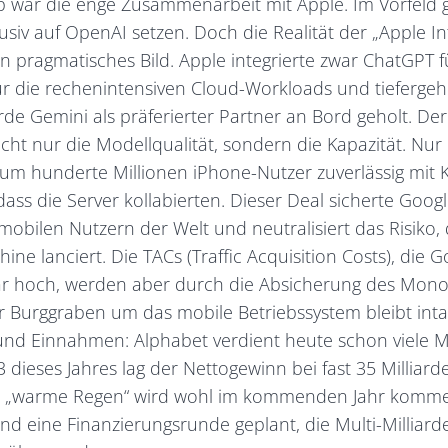
 war die enge Zusammenarbeit mit Apple. Im Vorfeld 
siv auf OpenAI setzen. Doch die Realität der „Apple Int
ein pragmatisches Bild. Apple integrierte zwar ChatGPT f
ür die rechenintensiven Cloud-Workloads und tieferge
de Gemini als präferierter Partner an Bord geholt. De
icht nur die Modellqualität, sondern die Kapazität. Nur
, um hunderte Millionen iPhone-Nutzer zuverlässig mit 
ass die Server kollabierten. Dieser Deal sicherte Goo
mobilen Nutzern der Welt und neutralisiert das Risiko,
ne lanciert. Die TACs (Traffic Acquisition Costs), die 
war hoch, werden aber durch die Absicherung des Mono
er Burggraben um das mobile Betriebssystem bleibt inta
nd Einnahmen: Alphabet verdient heute schon viele Mi
dieses Jahres lag der Nettogewinn bei fast 35 Milliard
h „warme Regen“ wird wohl im kommenden Jahr kommen
d eine Finanzierungsrunde geplant, die Multi-Milliarde