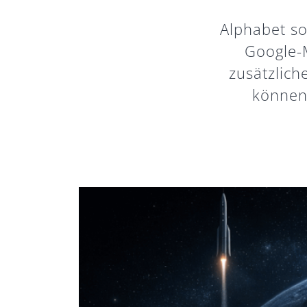
Alphabet so
Google-M
zusätzlich
können