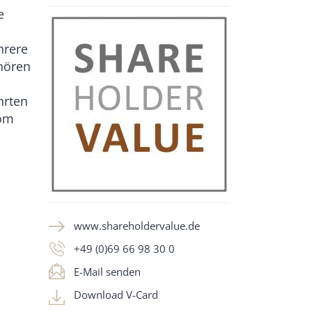
e
hrere
hören
hrten
vom
www.shareholdervalue.de
+49 (0)69 66 98 30 0
E-Mail senden
Download V-Card