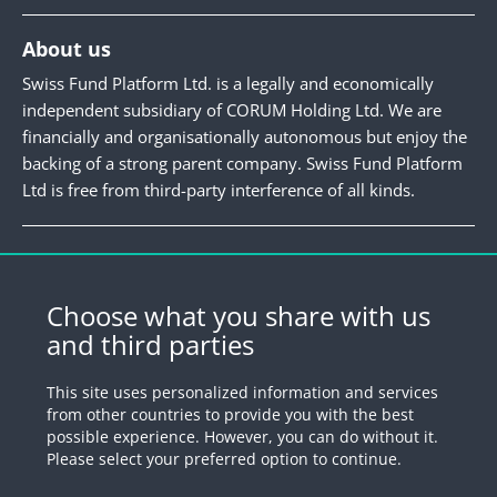
About us
Swiss Fund Platform Ltd. is a legally and economically
independent subsidiary of CORUM Holding Ltd. We are
financially and organisationally autonomous but enjoy the
backing of a strong parent company. Swiss Fund Platform
Ltd is free from third-party interference of all kinds.
Newsletter
Register for our newsletter.
Choose what you share with us
and third parties
Register
This site uses personalized information and services
from other countries to provide you with the best
possible experience. However, you can do without it.
© 2026 by Swiss Fund Platform
Please select your preferred option to continue.