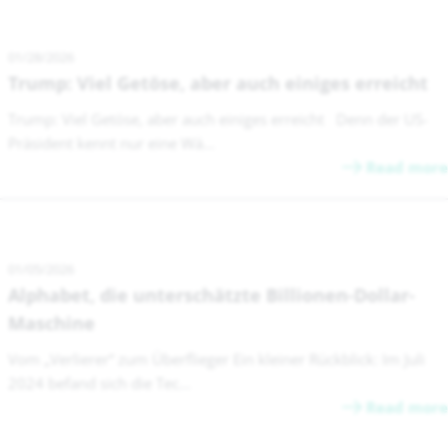
01/28/2026
Trump: Viel Getöse, aber auch einiges erreicht
Trump: Viel Getöse, aber auch einiges erreicht Denn der US-
Präsident kennt nur eine Wä...
Read more
01/05/2026
Alphabet, die unterschätzte Billionen-Dollar-
Maschine
Vom „Verlierer“ zum Überflieger Ein kleiner Rückblick: Im Juli
2024 befand sich die Tec...
Read more