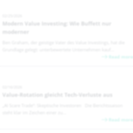
02/25/2026
Modern Value Investing: Wie Buffett nur
moderner
Ben Graham, der geistige Vater des Value Investings, hat die
Grundlage gelegt: unterbewertete Unternehmen kauf...
Read more
02/16/2026
Value-Rotation gleicht Tech-Verluste aus
„AI Scare Trade“: Skeptische Investoren Die Berichtssaison
steht klar im Zeichen einer zu...
Read more