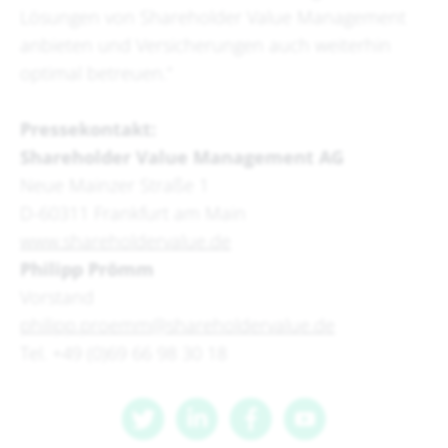
Lösungen von Shareholder Value Management
anbieten und Versicherungen auch weiterhin
optimal betreuen.“
Pressekontakt:
Shareholder Value Management AG
Neue Mainzer Straße 1
D-60311 Frankfurt am Main
www.shareholdervalue.de
Philipp Prömm
Vorstand
philipp.proemm@shareholdervalue.de
Tel. +49 (0)69 66 98 30 18