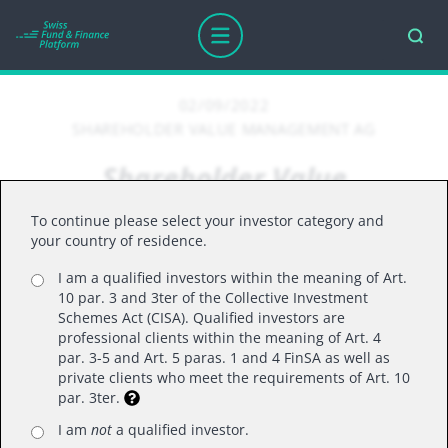
02/09/2022
SHAREHOLDER VALUE MANAGEMENT AG
Shareholder Value
Management AG verstärkt
To continue please select your investor category and
Vertrieb mit Viktor Scheidt
your country of residence.
I am a qualified investors within the meaning of Art.
10 par. 3 and 3ter of the Collective Investment
Schemes Act (CISA). Qualified investors are
Die Shareholder Value Management AG hat ihre
professional clients within the meaning of Art. 4
Vertriebskapazitäten weiter ausgebaut. Seit
par. 3-5 and Art. 5 paras. 1 and 4 FinSA as well as
private clients who meet the requirements of Art. 10
dem 1. Januar 2022 verstärkt Viktor Scheidt (41)
par. 3ter.
als Relationship Manager das Team des
I am
not
a qualified investor.
Frankfurter Vermögensverwalters. Der erfahrene