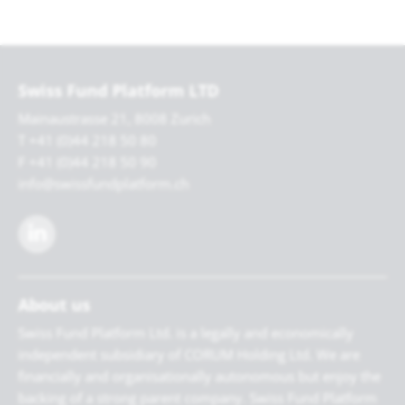
Swiss Fund Platform LTD
Mainaustrasse 21, 8008 Zurich
T +41 (0)44 218 50 80
F +41 (0)44 218 50 90
info@swissfundplatform.ch
About us
Swiss Fund Platform Ltd. is a legally and economically
independent subsidiary of CORUM Holding Ltd. We are
financially and organisationally autonomous but enjoy the
backing of a strong parent company. Swiss Fund Platform