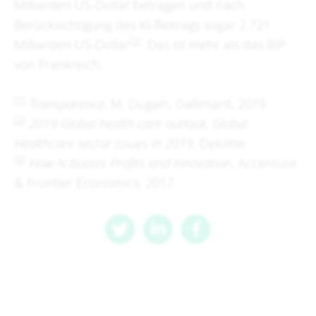
Milliarden US-Dollar betragen und nach
Berücksichtigung des KI-Beitrags sogar 2.721
[3]
Milliarden US-Dollar
. Das ist mehr als das BIP
von Frankreich.
[1]
Transparence
, M. Dugain, Gallimard, 2019
[2]
2019 Global health care outlook, Global
Healthcare sector issues in 2019
, Deloitte
[3]
How AI boosts Profits and Innovation
, Accenture
& Frontier Economics, 2017