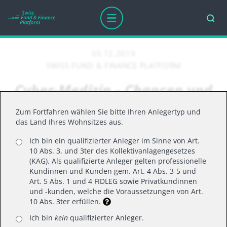
03.12.2019
SWISS FUND & FINANCE PLATFORM
Cyber-Medizin – Chancen und
Grenzen für Künstliche
Zum Fortfahren wählen Sie bitte Ihren Anlegertyp und
Intelligenz
das Land Ihres Wohnsitzes aus.
Ich bin ein qualifizierter Anleger im Sinne von Art.
10 Abs. 3, und 3ter des Kollektivanlagengesetzes
Rolando Grandi, Echiquier Artificial
(KAG). Als qualifizierte Anleger gelten professionelle
Kundinnen und Kunden gem. Art. 4 Abs. 3-5 und
Intelligence, LFDE
Art. 5 Abs. 1 und 4 FIDLEG sowie Privatkundinnen
und -kunden, welche die Voraussetzungen von Art.
Etwa um das Jahr 2060 plant die französische
10 Abs. 3ter erfüllen.
Vorstandsvorsitzende des digitalen Startups
Ich bin
kein
qualifizierter Anleger.
Transparence
die Vermarktung von
Endless
, einem