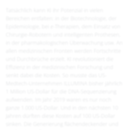
Tatsächlich kann KI ihr Potenzial in vielen
Bereichen entfalten: in der Biotechnologie, der
Epidemiologie, bei
e
-Therapien, dem Einsatz von
Chirurgie-Robotern und intelligenten Prothesen,
in der pharmakologischen Überwachung usw. An
allen medizinischen Fronten werden Fortschritte
und Durchbrüche erzielt. KI revolutioniert die
Effizienz in der medizinischen Forschung und
senkt dabei die Kosten. So musste das US-
Medtech-Unternehmen ILLUMINA bisher jährlich
1 Million US-Dollar für die DNA-Sequenzierung
aufwenden. Im Jahr 2019 waren es nur noch
ganze 1.000 US-Dollar. Und in den nächsten 10
Jahren dürften diese Kosten auf 100 US-Dollar
sinken. Die Generierung flächendeckender und