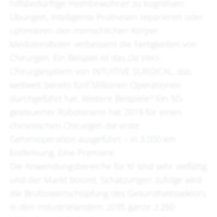
hilfsbedürftige Heimbewohner zu kognitiven
Übungen, intelligente Prothesen reparieren oder
optimieren den menschlichen Körper,
Medizinroboter verbessern die Fertigkeiten von
Chirurgen. Ein Beispiel ist das
Da Vinci
-
Chirurgiesystem von INTUITIVE SURGICAL, das
weltweit bereits fünf Millionen Operationen
durchgeführt hat. Weitere Beispiele? Ein 5G-
gesteuerter Roboterarm hat 2019 für einen
chinesischen Chirurgen die erste
Gehirnoperation ausgeführt – in 3.000 km
Entfernung. Eine Premiere.
Die Anwendungsbereiche für KI sind sehr vielfältig
und der Markt boomt. Schätzungen zufolge wird
die Bruttowertschöpfung des Gesundheitssektors
in den Industrieländern 2035 ganze 2.260