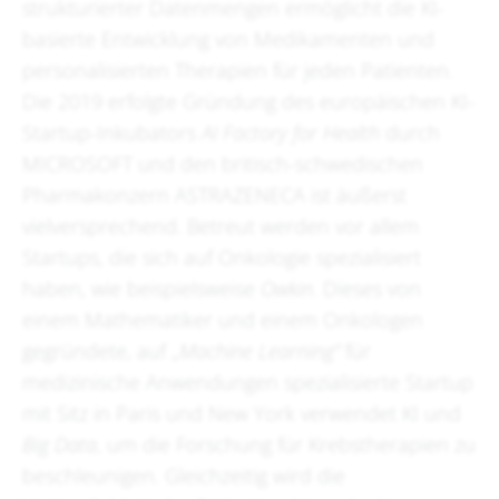
strukturierter Datenmengen ermöglicht die KI-
basierte Entwicklung von Medikamenten und
personalisierten Therapien für jeden Patienten.
Die 2019 erfolgte Gründung des europäischen KI-
Startup-Inkubators
AI Factory for Health
durch
MICROSOFT und den britisch-schwedischen
Pharmakonzern ASTRAZENECA ist äußerst
vielversprechend. Betreut werden vor allem
Startups, die sich auf Onkologie spezialisiert
haben, wie beispielsweise
Owkin
. Dieses von
einem Mathematiker und einem Onkologen
gegründete, auf „
Machine Learning“
für
medizinische Anwendungen spezialisierte Startup
mit Sitz in Paris und New York verwendet KI und
Big Data
, um die Forschung für Krebstherapien zu
beschleunigen. Gleichzeitig wird die