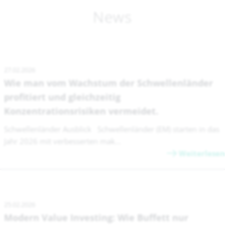
News
27.02.2026
Wie man vom Wachstum der Schwellenländer
profitiert und gleichzeitig
Konzentrationsrisiken vermeidet.
Schwellenländer Ausblick Schwellenländer (EM) starten in das
Jahr 2026 mit verbesserten mak...
Weiterlesen
25.02.2026
Modern Value Investing: Wie Buffett nur