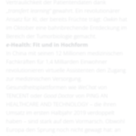
Vertraulichkeit der Patientendaten dank
„
transfert learning“
gewahrt. Ein revolutionärer
Ansatz für KI, der bereits Früchte trägt:
Owkin
hat
im Oktober eine bahnbrechende Entdeckung im
Bereich der Tumorbiologie gemacht.
e
-Health: Fit und in Hochform
In China mit seinen 12 Millionen medizinischen
Fachkräften für 1,4 Milliarden Einwohner
revolutionieren virtuelle Assistenten den Zugang
zur medizinischen Versorgung.
Gesundheitsplattformen wie
WeChat
von
TENCENT oder
Good Doctor
von PING AN
HEALTHCARE AND TECHNOLOGY – die ihren
Umsatz im ersten Halbjahr 2019 verdoppelt
haben – sind stark auf dem Vormarsch. Obwohl
Europa den Sprung noch nicht gewagt hat: an