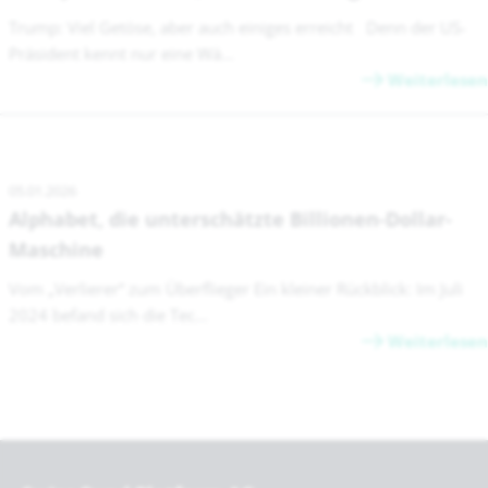
Trump: Viel Getöse, aber auch einiges erreicht Denn der US-
Präsident kennt nur eine Wä...
Weiterlesen
05.01.2026
Alphabet, die unterschätzte Billionen-Dollar-
Maschine
Vom „Verlierer“ zum Überflieger Ein kleiner Rückblick: Im Juli
2024 befand sich die Tec...
Weiterlesen