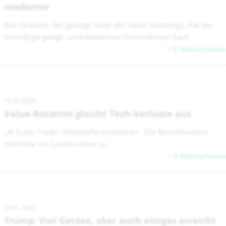
moderner
Ben Graham, der geistige Vater des Value Investings, hat die
Grundlage gelegt: unterbewertete Unternehmen kauf...
Weiterlesen
16.02.2026
Value-Rotation gleicht Tech-Verluste aus
„AI Scare Trade“: Skeptische Investoren Die Berichtssaison
steht klar im Zeichen einer zu...
Weiterlesen
28.01.2026
Trump: Viel Getöse, aber auch einiges erreicht