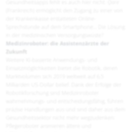
Gesundheitsapps fehlt es auch hier nicht.
Qare
(Frankreich) ermöglicht den Zugang zu einer von
der Krankenkasse erstatteten Online-
Sprechstunde auf dem Smartphone... Die Lösung
in der medizinischen Versorgungswüste?
Medizinroboter: die Assistenzärzte der
Zukunft
Weitere KI-basierte Anwendungs- und
Einsatzmöglichkeiten bietet die Robotik, deren
Marktvolumen sich 2019 weltweit auf 6,5
Milliarden US-Dollar belief. Dank der Erfolge der
Robotikforschung sind Medizinroboter
wahrnehmungs- und entscheidungsfähig, führen
präzise Handlungen aus und sind daher aus dem
Gesundheitssektor nicht mehr wegzudenken:
Pflegeroboter animieren ältere und