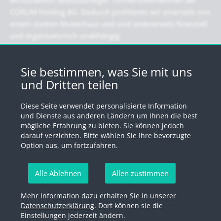
wirtschaftlich selbstständiges Tochterunternehmen der
CORUM Holding AG. Dadurch profitieren wir einerseits von
einem starken Mutterhaus und sind andererseits finanziell
und organisatorisch unabhängig.
Newsletter
Sie bestimmen, was Sie mit uns
und Dritten teilen
Registrieren Sie sich für unseren Newsletter
Diese Seite verwendet personalisierte Information
Anmelden
und Dienste aus anderen Ländern um Ihnen die best
mögliche Erfahrung zu bieten. Sie können jedoch
darauf verzichten. Bitte wählen Sie Ihre bevorzugte
Option aus, um fortzufahren.
© 2026 by Swiss Fund Platform
Alle Ablehnen
Allen zustimmen
Newsletter abmelden
Mehr Information dazu erhalten Sie in unserer
Impressum
Rechtliche Hinweise
Datenschutzerklärung
Datenschutzerklärung
. Dort können sie die
Einstellungen jederzeit ändern.