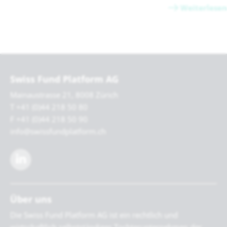
Weiterlesen
Swiss Fund Platform AG
Mainaustrasse 21, 8008 Zürich
T +41 (0)44 218 50 80
F +41 (0)44 218 50 90
info@swissfundplatform.ch
Über uns
Die Swiss Fund Platform AG ist ein rechtlich und