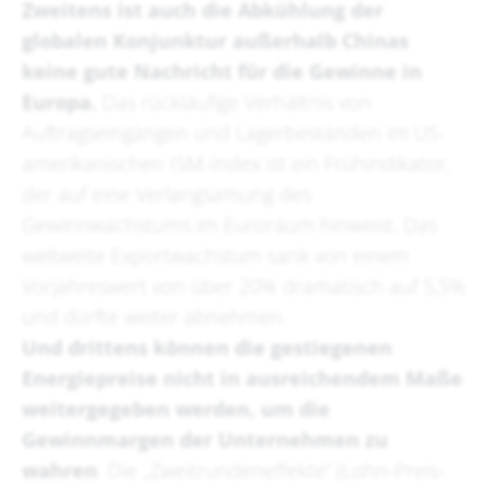
Zweitens ist auch die Abkühlung der
globalen Konjunktur außerhalb Chinas
keine gute Nachricht für die Gewinne in
Europa.
Das rückläufige Verhältnis von
Auftragseingängen und Lagerbeständen im US-
amerikanischen ISM-Index ist ein Frühindikator,
der auf eine Verlangsamung des
Gewinnwachstums im Euroraum hinweist. Das
weltweite Exportwachstum sank von einem
Vorjahreswert von über 20% dramatisch auf 5,5%
und dürfte weiter abnehmen.
Und drittens können die gestiegenen
Energiepreise nicht in ausreichendem Maße
weitergegeben werden, um die
Gewinnmargen der Unternehmen zu
wahren
. Die „Zweitrundeneffekte“ (Lohn-Preis-