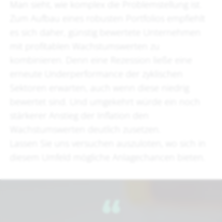
Man sieht, wie komplex die Problemstellung ist.
Zum Aufbau eines robusten Portfolios empfiehlt
es sich daher, günstig bewertete Unternehmen
mit profitablen Wachstumswerten zu
kombinieren. Denn eine Rezession ließe eine
erneute Underperformance der zyklischen
Sektoren erwarten, auch wenn diese niedrig
bewertet sind. Und umgekehrt würde ein noch
stärkerer Anstieg der Inflation den
Wachstumswerten deutlich zusetzen.
Lassen Sie uns versuchen auszuloten, wo sich in
diesem Umfeld mögliche Anlagechancen bieten.
​‌“