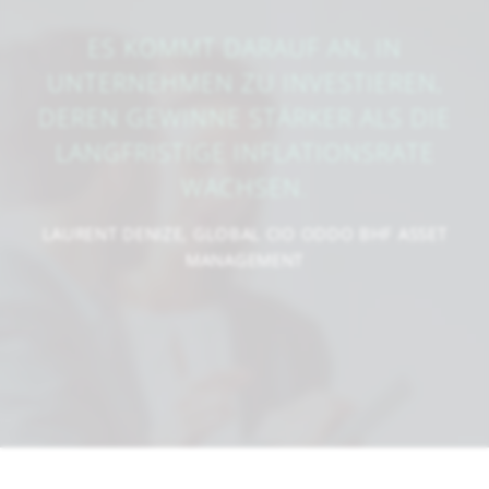
ES KOMMT DARAUF AN, IN
UNTERNEHMEN ZU INVESTIEREN,
DEREN GEWINNE STÄRKER ALS DIE
LANGFRISTIGE INFLATIONSRATE
WACHSEN.
LAURENT DENIZE, GLOBAL CIO ODDO BHF ASSET
MANAGEMENT