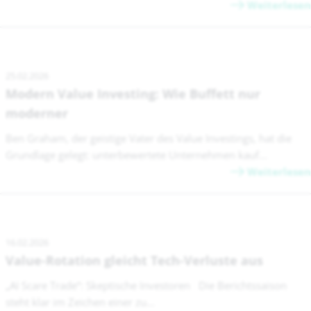
Weiterlesen
25.02.2026
Modern Value Investing: Wie Buffett nur
moderner
Ben Graham, der geistige Vater des Value Investings, hat die
Grundlage gelegt: unterbewertete Unternehmen kauf...
Weiterlesen
16.02.2026
Value-Rotation gleicht Tech-Verluste aus
„AI Scare Trade“: Skeptische Investoren Die Berichtssaison
steht klar im Zeichen einer zu...