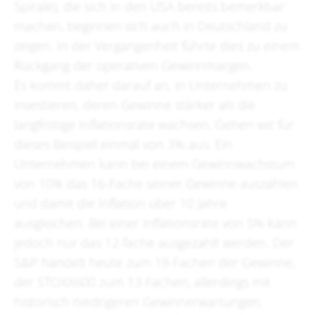
Spirale), die sich in den USA bereits bemerkbar
machen, beginnen sich auch in Deutschland zu
zeigen. In der Vergangenheit führte dies zu einem
Rückgang der operativen Gewinnmargen.
Es kommt daher darauf an, in Unternehmen zu
investieren, deren Gewinne stärker als die
langfristige Inflationsrate wachsen. Gehen wir für
dieses Beispiel einmal von 3% aus. Ein
Unternehmen kann bei einem Gewinnwachstum
von 10% das 16-Fache seiner Gewinne auszahlen
und damit die Inflation über 10 Jahre
ausgleichen. Bei einer Inflationsrate von 5% kann
jedoch nur das 12-fache ausgezahlt werden. Der
S&P handelt heute zum 19-Fachen der Gewinne,
der STOXX600 zum 13-Fachen, allerdings mit
historisch niedrigeren Gewinnerwartungen.