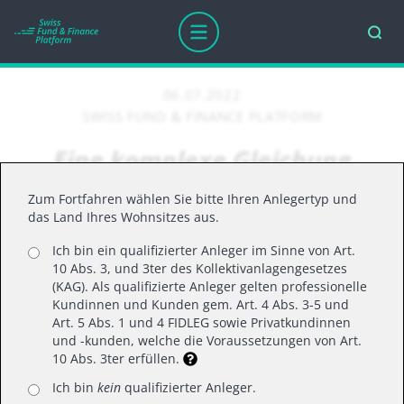
06.07.2022
SWISS FUND & FINANCE PLATFORM
Eine komplexe Gleichung
Zum Fortfahren wählen Sie bitte Ihren Anlegertyp und
das Land Ihres Wohnsitzes aus.
Aktuell wird die Weltwirtschaft von einer ganzen
Reihe von Problemen heimgesucht. Angesichts
Ich bin ein qualifizierter Anleger im Sinne von Art.
10 Abs. 3, und 3ter des Kollektivanlagengesetzes
dieser komplexen Gemengelage ist die Steuerung
(KAG). Als qualifizierte Anleger gelten professionelle
der Anlegerportfolios keine triviale Aufgabe.
Kundinnen und Kunden gem. Art. 4 Abs. 3-5 und
Neben Rezessionssorgen und den
Art. 5 Abs. 1 und 4 FIDLEG sowie Privatkundinnen
und -kunden, welche die Voraussetzungen von Art.
Konjunkturschwankungen in China könnten auch
10 Abs. 3ter erfüllen.
Zweitrundeneffekte der Inflation den
Ich bin
kein
qualifizierter Anleger.
Unternehmensgewinnen in Europa weiter