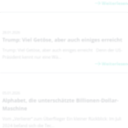
Weiterlesen
28.01.2026
Trump: Viel Getöse, aber auch einiges erreicht
Trump: Viel Getöse, aber auch einiges erreicht Denn der US-
Präsident kennt nur eine Wä...
Weiterlesen
05.01.2026
Alphabet, die unterschätzte Billionen-Dollar-
Maschine
Vom „Verlierer“ zum Überflieger Ein kleiner Rückblick: Im Juli
2024 befand sich die Tec...