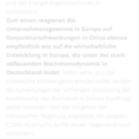
und des Energie-Angebotsschocks zu
optimistisch.
Zum einen reagieren die
Unternehmensgewinne in Europa auf
Konjunkturschwankungen in China ebenso
empfindlich wie auf die wirtschaftliche
Entwicklung in Europa, die unter der stark
abflauenden Wachstumsdynamik in
Deutschland leidet
. Selbst wenn sich das
chinesische Kreditangebot erholen sollte, werden
die Auswirkungen der vorherigen Drosselung der
Kreditströme das Wachstum in Europa kurzfristig
weiter hemmen. Und das Vorgehen der
chinesischen Regierung angesichts des jüngsten
COVID-Ausbruchs dürfte diesen Gegenwind noch
verstärken.