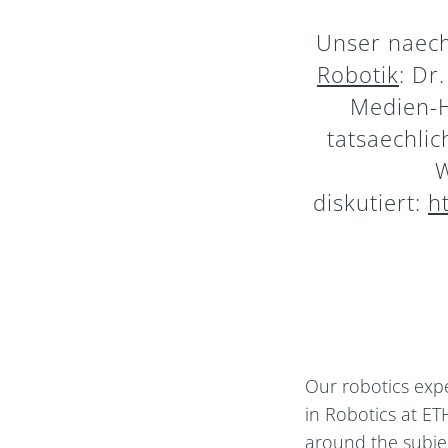
Unser naec
Robotik
: Dr
Medien-H
tatsaechlic
W
diskutiert:
h
Our robotics exp
in Robotics at ET
around the subjec