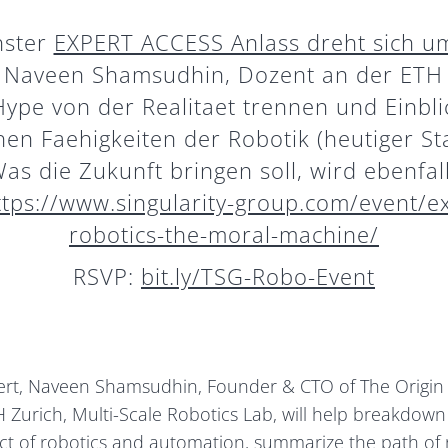
hster
EXPERT ACCESS Anlass dreht sich 
. Naveen Shamsudhin, Dozent an der ETH 
ype von der Realitaet trennen und Einblic
hen Faehigkeiten der Robotik (heutiger S
as die Zukunft bringen soll, wird ebenfal
ttps://www.singularity-group.com/event/e
robotics-the-moral-machine/
RSVP:
bit.ly/TSG-Robo-Event
ert, Naveen Shamsudhin, Founder & CTO of The Origin
H Zurich, Multi-Scale Robotics Lab, will help breakdow
t of robotics and automation, summarize the path of r