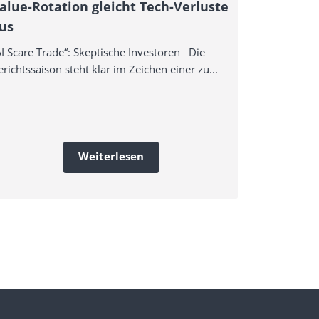
alue-Rotation gleicht Tech-Verluste
Trump: Vi
us
einiges e
AI Scare Trade“: Skeptische Investoren Die
Trump: Viel 
richtssaison steht klar im Zeichen einer zu...
Denn der US-
Weiterlesen