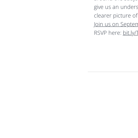
give us an unders
clearer picture o
Join us on Septem
RSVP here:
bit.l