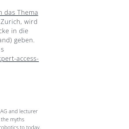
um das Thema
Zurich, wird
ke in die
tand) geben.
ls
xpert-access-
 AG and lecturer
n the myths
obotics to today,