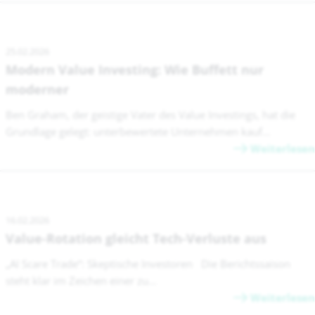
25.02.2026
Modern Value Investing: Wie Buffett nur
moderner
Ben Graham, der geistige Vater des Value Investings, hat die
Grundlage gelegt: unterbewertete Unternehmen kauf...
Weiterlesen
16.02.2026
Value-Rotation gleicht Tech-Verluste aus
„AI Scare Trade“: Skeptische Investoren Die Berichtssaison
steht klar im Zeichen einer zu...
Weiterlesen