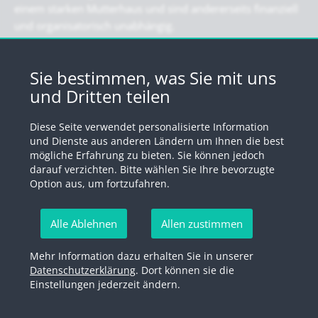
einem starken Mutterhaus und sind andererseits finanziell
und organisatorisch unabhängig.
Newsletter
Sie bestimmen, was Sie mit uns
und Dritten teilen
Registrieren Sie sich für unseren Newsletter
Diese Seite verwendet personalisierte Information
Anmelden
und Dienste aus anderen Ländern um Ihnen die best
mögliche Erfahrung zu bieten. Sie können jedoch
darauf verzichten. Bitte wählen Sie Ihre bevorzugte
Option aus, um fortzufahren.
© 2026 by Swiss Fund Platform
Alle Ablehnen
Allen zustimmen
Newsletter abmelden
Mehr Information dazu erhalten Sie in unserer
Impressum
Rechtliche Hinweise
Datenschutzerklärung
Datenschutzerklärung
. Dort können sie die
Einstellungen jederzeit ändern.
Newsletter abmelden