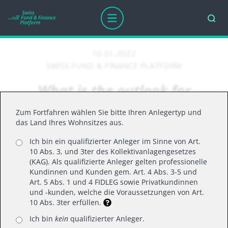
10.01.2022
SWISS FUND & FINANCE PLATFORM
What is the outlook for
healthcare in 2022?
Zum Fortfahren wählen Sie bitte Ihren Anlegertyp und
das Land Ihres Wohnsitzes aus.
Ich bin ein qualifizierter Anleger im Sinne von Art.
COVID-19 has had a huge, direct impact across
10 Abs. 3, und 3ter des Kollektivanlagengesetzes
the healthcare value chain over the past two
(KAG). Als qualifizierte Anleger gelten professionelle
Kundinnen und Kunden gem. Art. 4 Abs. 3-5 und
years, though Gareth Powell, Head of Healthcare,
Art. 5 Abs. 1 und 4 FIDLEG sowie Privatkundinnen
is now looking ahead at its indirect impact, for
und -kunden, welche die Voraussetzungen von Art.
10 Abs. 3ter erfüllen.
example on the backlogs for procedures and
diagnostic tests. Over the short term (M&A;
Ich bin
kein
qualifizierter Anleger.