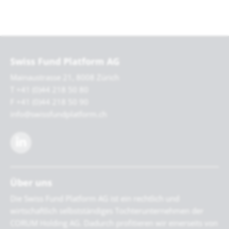
Swiss Fund Platform AG
Mainaustrasse 21, 8008 Zürich
T +41 (0)44 218 50 80
F +41 (0)44 218 50 90
info@swissfundplatform.ch
Über uns
Die Swiss Fund Platform AG ist ein rechtlich und
wirtschaftlich selbstständiges Tochterunternehmen der
CORUM Holding AG. Dadurch profitieren wir einerseits von