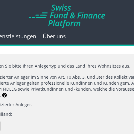
enstleistungen
Über uns
n Sie bitte Ihren Anlegertyp und das Land Ihres Wohnsitzes aus.
fizierter Anleger im Sinne von Art. 10 Abs. 3, und 3ter des Kollekti
05.2021 |
SWISS FUND & FINANCE PLAT
izierte Anleger gelten professionelle Kundinnen und Kunden gem. A
d 4 FIDLEG sowie Privatkundinnen und -kunden, welche die Vorausse
 might be the right
n.
izierter Anleger.
lland:
sess the 60/40 port