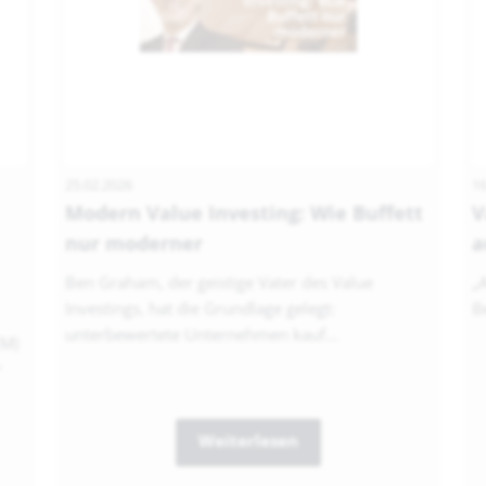
25.02.2026
16
Modern Value Investing: Wie Buffett
V
nur moderner
a
Ben Graham, der geistige Vater des Value
„
Investings, hat die Grundlage gelegt:
Be
unterbewertete Unternehmen kauf...
EM)
...
Weiterlesen