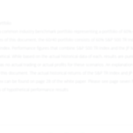
rtfolio
 a common industry benchmark portfolio representing a portfolio of 60%
es of this document, the 60/40 portfolio consists of 60% S&P 500 TR I
ndex. Performance figures that combine S&P 500 TR Index and the JP
ical. While based on the actual historical data of each, results are pure
s no actual trading or actual profits for these scenarios. An explanation
 this document. The actual historical returns of the S&P TR Index and J
 can be found on page 28 of the white paper. Please see page seven f
s of hypothetical performance results.