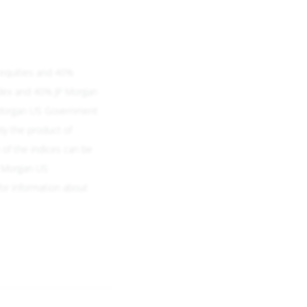
 equities and 40%
ndex and 40% JP Morgan
 Morgan US Government
ly the product of
 of the indices can be
P Morgan US
or information about