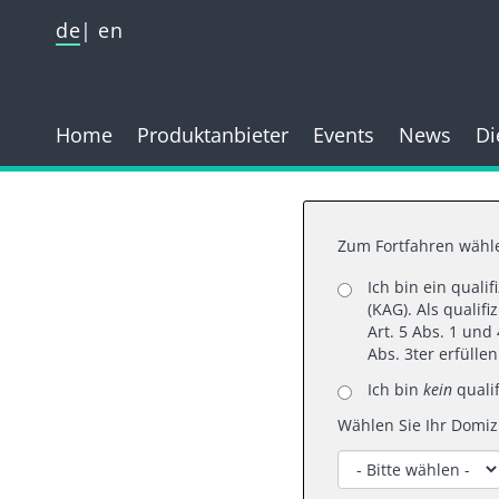
de
en
Home
Produktanbieter
Events
News
Di
Zum Fortfahren wähle
Ich bin ein quali
06.
(KAG). Als qualif
Art. 5 Abs. 1 un
Why now
Abs. 3ter erfülle
Ich bin
kein
qualif
Wählen Sie Ihr Domizi
reas