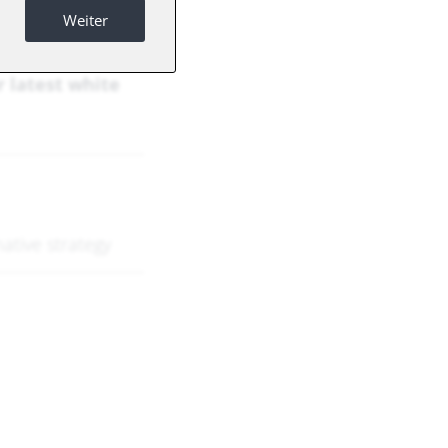
Weiter
r latest white
ative strategy