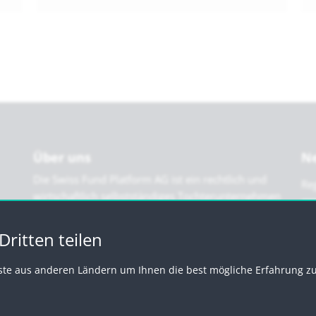
Über uns
Ne
Die Swiss Fund Platform AG ist ein rechtlich und
Reg
wirtschaftlich selbstständiges Tochterunternehmen
der CORUM Holding AG. Dadurch profitieren wir
einerseits von einem starken Mutterhaus und sind
ritten teilen
andererseits finanziell und organisatorisch
unabhängig.
ste aus anderen Ländern um Ihnen die best mögliche Erfahrung zu 