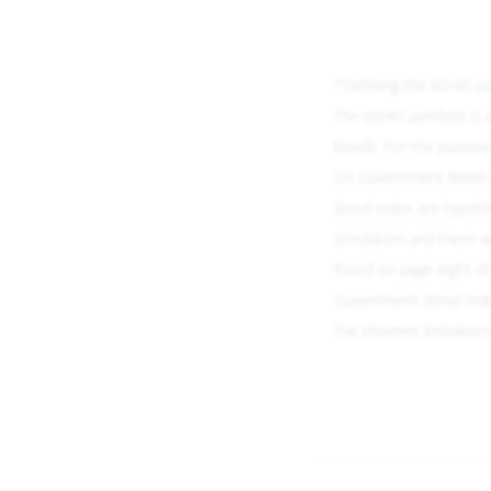
*Defining the 60/40 po
The 60/40 portfolio is
bonds. For the purpos
US Government Bond I
Bond Index are hypothet
simulation and there wa
found on page eight of
Government Bond Index
the inherent limitation