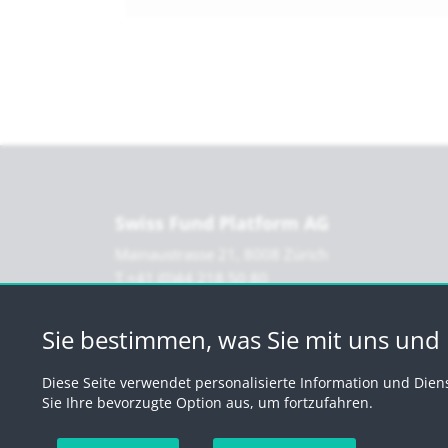
Swiss Fund Platform AG
Mainaustrasse 21, 8008 Zürich
T +41 (0)44 218 50 80
F +41 (0)44 218 50 90
info@swissfundplatform.ch
Sie bestimmen, was Sie mit uns und D
Diese Seite verwendet personalisierte Information und Dien
Sie Ihre bevorzugte Option aus, um fortzufahren.