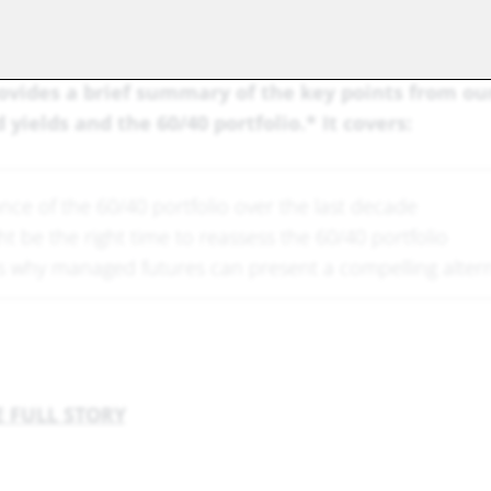
rovides a brief summary of the key points from ou
yields and the 60/40 portfolio.* It covers:
ce of the 60/40 portfolio over the last decade
 be the right time to reassess the 60/40 portfolio
 why managed futures can present a compelling altern
 FULL STORY