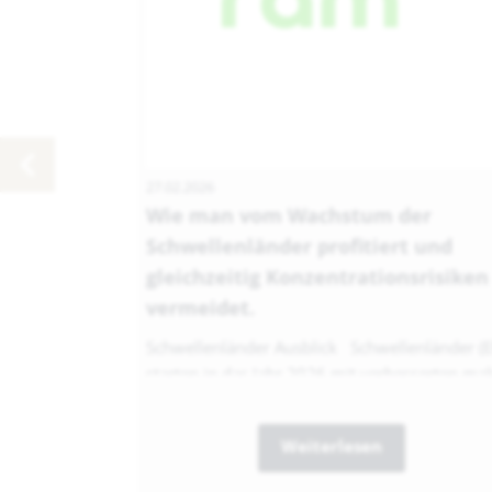
27.02.2026
Wie man vom Wachstum der
Schwellenländer profitiert und
gleichzeitig Konzentrationsrisiken
vermeidet.
Schwellenländer Ausblick Schwellenländer (
starten in das Jahr 2026 mit verbesserten mak
Weiterlesen