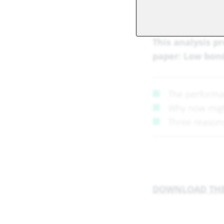
This analysis p
paper: Low bond 
The performan
Why now might
Three reasons
DOWNLOAD THE