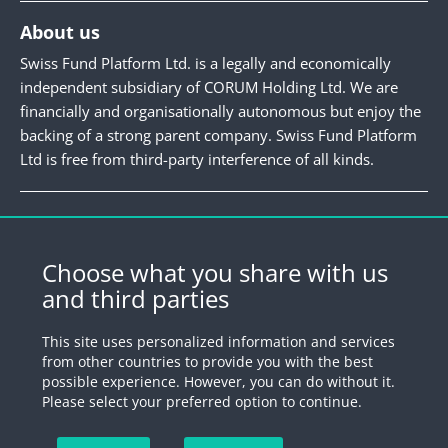
About us
Swiss Fund Platform Ltd. is a legally and economically
independent subsidiary of CORUM Holding Ltd. We are
financially and organisationally autonomous but enjoy the
backing of a strong parent company. Swiss Fund Platform
Ltd is free from third-party interference of all kinds.
Newsletter
Register for our newsletter.
Choose what you share with us
and third parties
Register
This site uses personalized information and services
from other countries to provide you with the best
possible experience. However, you can do without it.
© 2026 by Swiss Fund Platform
Please select your preferred option to continue.
Unsubscribe newsletter