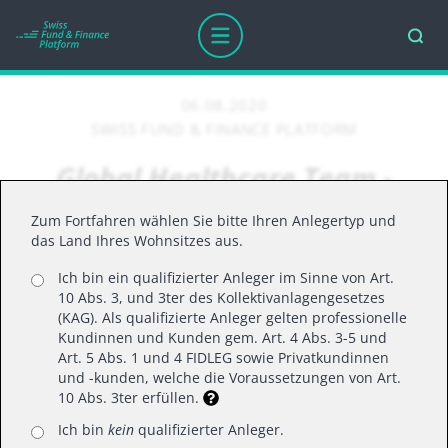
06.08.2020
SWISS FUND & FINANCE PLATFORM
Global Healthcare Team -
COVID-19: Progress Report
Zum Fortfahren wählen Sie bitte Ihren Anlegertyp und
das Land Ihres Wohnsitzes aus.
Ich bin ein qualifizierter Anleger im Sinne von Art.
OVER THE PAST FEW MONTHS, THERE HAS
10 Abs. 3, und 3ter des Kollektivanlagengesetzes
BEEN AN ASTONISHING RATE OF SCIENTIFIC
(KAG). Als qualifizierte Anleger gelten professionelle
Kundinnen und Kunden gem. Art. 4 Abs. 3-5 und
PROGRESS, WITH MAJOR IMPLICATIONS FOR
Art. 5 Abs. 1 und 4 FIDLEG sowie Privatkundinnen
THE MANAGEMENT OF THE COVID-19
und -kunden, welche die Voraussetzungen von Art.
PANDEMIC. IN THIS 20-MINUTE UPDATE, DR
10 Abs. 3ter erfüllen.
DAN MAHONY AND GARETH POWELL, CO-
Ich bin
kein
qualifizierter Anleger.