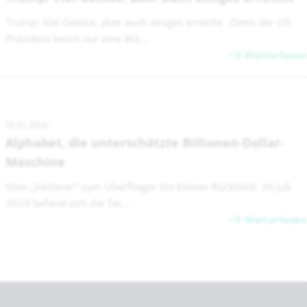
Trump: Viel Getöse, aber auch einiges erreicht Denn der US-
Präsident kennt nur eine Wä...
Weiterlesen
05.01.2026
Alphabet, die unterschätzte Billionen-Dollar-
Maschine
Vom „Verlierer“ zum Überflieger Ein kleiner Rückblick: Im Juli
2024 befand sich die Tec...
Weiterlesen