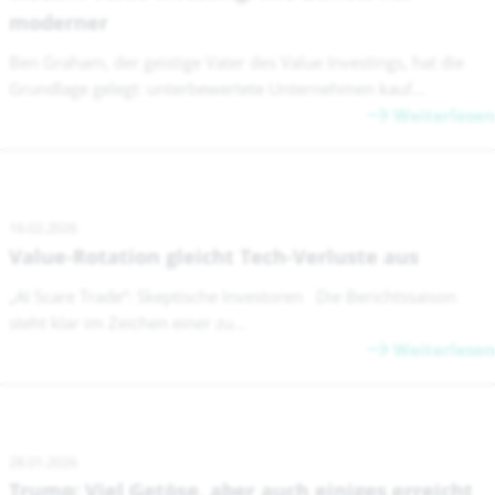
moderner
Ben Graham, der geistige Vater des Value Investings, hat die
Grundlage gelegt: unterbewertete Unternehmen kauf...
Weiterlesen
16.02.2026
Value-Rotation gleicht Tech-Verluste aus
„AI Scare Trade“: Skeptische Investoren Die Berichtssaison
steht klar im Zeichen einer zu...
Weiterlesen
28.01.2026
Trump: Viel Getöse, aber auch einiges erreicht