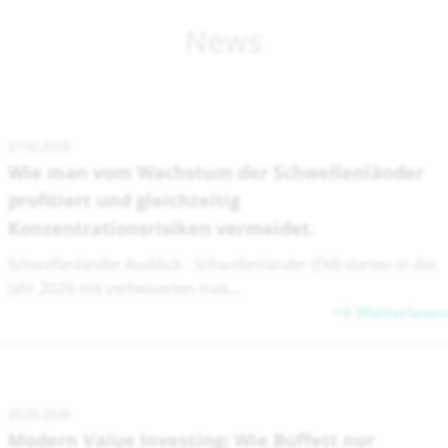
News
27.02.2026
Wie man vom Wachstum der Schwellenländer
profitiert und gleichzeitig
Konzentrationsrisiken vermeidet.
Schwellenländer Ausblick Schwellenländer (EM) starten in das
Jahr 2026 mit verbesserten mak...
Weiterlesen
25.02.2026
Modern Value Investing: Wie Buffett nur