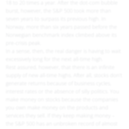
18 to 20 times a year. After the dot-com bubble
burst, however, the S&P 500 took more than
seven years to surpass its previous high. In
Norway, more than six years passed before the
Norwegian benchmark index climbed above its
pre-crisis peak.
In a sense, then, the real danger is having to wait
excessively long for the next all-time high.
Rest assured, however, that there is an infinite
supply of new all-time highs. After all, stocks don’t
generate returns because of business cycles,
interest rates or the absence of silly politics. You
make money on stocks because the companies
you own make money on the products and
services they sell. If they keep making money –
the S&P 500 has an unbroken record of almost