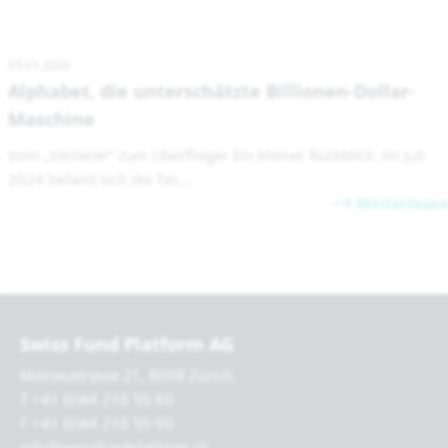
05.01.2026
Alphabet, die unterschätzte Billionen-Dollar-
Maschine
Vom „Verlierer“ zum Überflieger Ein kleiner Rückblick: Im Juli
2024 befand sich die Tec...
Weiterlesen
Swiss Fund Platform AG
Mainaustrasse 21, 8008 Zürich
T +41 (0)44 218 50 80
F +41 (0)44 218 50 90
info@swissfundplatform.ch