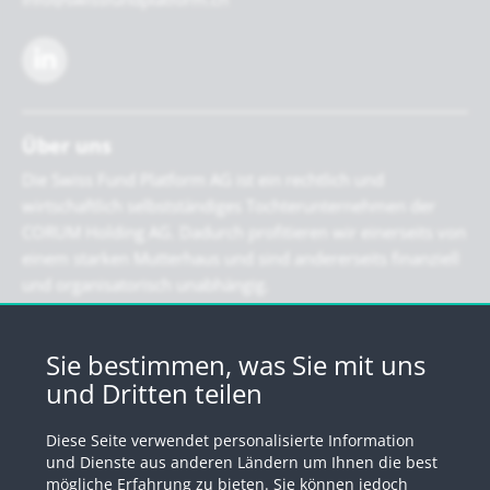
Über uns
Die Swiss Fund Platform AG ist ein rechtlich und
wirtschaftlich selbstständiges Tochterunternehmen der
CORUM Holding AG. Dadurch profitieren wir einerseits von
einem starken Mutterhaus und sind andererseits finanziell
und organisatorisch unabhängig.
Newsletter
Sie bestimmen, was Sie mit uns
und Dritten teilen
Registrieren Sie sich für unseren Newsletter
Diese Seite verwendet personalisierte Information
Anmelden
und Dienste aus anderen Ländern um Ihnen die best
mögliche Erfahrung zu bieten. Sie können jedoch