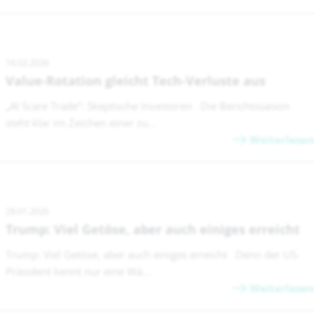
16.02.2026
Value-Rotation gleicht Tech-Verluste aus
„AI Scare Trade“: Skeptische Investoren Die Berichtssaison
steht klar im Zeichen einer zu...
Weiterlesen
28.01.2026
Trump: Viel Getöse, aber auch einiges erreicht
Trump: Viel Getöse, aber auch einiges erreicht Denn der US-
Präsident kennt nur eine Wä...
Weiterlesen