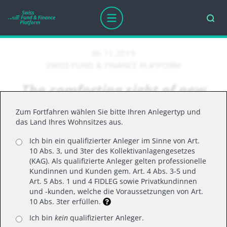
06.11.2019
SWISS FUND & FINANCE PLATFORM
The comforting sight of new
all-time highs
Zum Fortfahren wählen Sie bitte Ihren Anlegertyp und
das Land Ihres Wohnsitzes aus.
Ich bin ein qualifizierter Anleger im Sinne von Art.
In July, the S&P 500 made headlines when it
10 Abs. 3, und 3ter des Kollektivanlagengesetzes
crossed the 3,000 mark for the very first time. In
(KAG). Als qualifizierte Anleger gelten professionelle
Kundinnen und Kunden gem. Art. 4 Abs. 3-5 und
October, the index hit yet another all-time high, a
Art. 5 Abs. 1 und 4 FIDLEG sowie Privatkundinnen
point which did not go unnoticed by e.g. the US
und -kunden, welche die Voraussetzungen von Art.
10 Abs. 3ter erfüllen.
presidential tweeter. Do we care?
Judging from other comments, many investors
Ich bin
kein
qualifizierter Anleger.