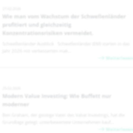
27.02.2026
Wie man vom Wachstum der Schwellenländer
profitiert und gleichzeitig
Konzentrationsrisiken vermeidet.
Schwellenländer Ausblick Schwellenländer (EM) starten in das
Jahr 2026 mit verbesserten mak...
Weiterlesen
25.02.2026
Modern Value Investing: Wie Buffett nur
moderner
Ben Graham, der geistige Vater des Value Investings, hat die
Grundlage gelegt: unterbewertete Unternehmen kauf...
Weiterlesen