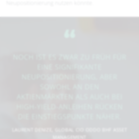
Neupositionierung nutzen könnte.
​‌“
NOCH IST ES ZWAR ZU FRÜH FÜR
EINE SIGNIFIKANTE
NEUPOSITIONIERUNG, ABER
SOWOHL AN DEN
AKTIENMÄRKTEN ALS AUCH BEI
HIGH-YIELD-ANLEIHEN RÜCKEN
DIE EINSTIEGSPUNKTE NÄHER.
LAURENT DENIZE, GLOBAL CIO ODDO BHF ASSET
MANAGEMENT