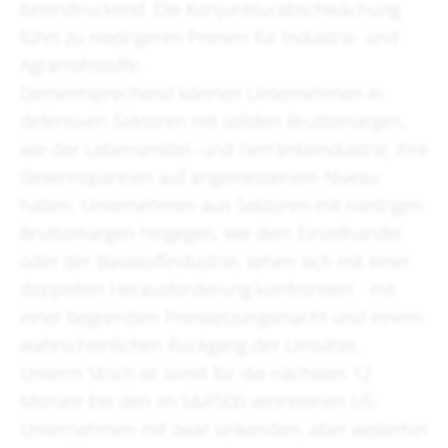
beeindruckend. Die Konjunkturabschwächung
führt zu niedrigeren Preisen für Industrie- und
Agrarrohstoffe.
Dementsprechend können Unternehmen in
defensiven Sektoren mit soliden Bruttomargen,
wie der Lebensmittel- und Getränkeindustrie, ihre
Gewinnspannen auf angemessenem Niveau
halten. Unternehmen aus Sektoren mit niedrigen
Bruttomargen hingegen, wie dem Einzelhandel
oder der Baustoffindustrie, sehen sich mit einer
doppelten Herausforderung konfrontiert - mit
einer begrenzten Preissetzungsmacht und einem
wahrscheinlichen Rückgang der Umsätze.
Unterm Strich ist somit für die nächsten 12
Monate bei den im S&P500 vertretenen US-
Unternehmen mit zwar sinkenden, aber weiterhin