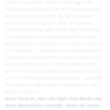
Moody's sie auf 6%. Im März 2020 lagen die
Marktschätzungen bei 12%. Ein Teil des Risikos
wird also eindeutig in den Kursen reflektiert.
Man darf nicht vergessen, dass die absolute
Rendite derzeit bei über 7,50% liegt. Aber wenn
man die Daten der Vergangenheit betrachtet,
liegt die Wahrscheinlichkeit, auf diesem Niveau in
den nächsten 12 Monaten eine positive Rendite
zu erzielen, bei über 80%. Auf der anderen Seite
kann ein Zinssatz von 7,5% genügend Rendite
generieren, um eine weitere Spreadausweitung
um ca. 250 Basispunkte zu verkraften ... das sind
die höchsten, während der Pandemie vor zwei
Jahren erreichten.
Unser Fazit ist, dass der High-
Yield
-Markt eine
letzte Kapitulation benötigt, damit die letzten