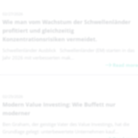
02/27/2026
Wie man vom Wachstum der Schwellenländer
profitiert und gleichzeitig
Konzentrationsrisiken vermeidet.
Schwellenländer Ausblick Schwellenländer (EM) starten in das
Jahr 2026 mit verbesserten mak...
Read more
02/25/2026
Modern Value Investing: Wie Buffett nur
moderner
Ben Graham, der geistige Vater des Value Investings, hat die
Grundlage gelegt: unterbewertete Unternehmen kauf...