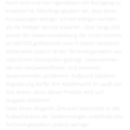
hoch sind und hier irgendwann ein Rückgang zu
erwarten ist. Allerdings glauben wir, dass diese
Anpassungen weniger schnell erfolgen werden,
als die Anleger derzeit erwarten. Über lange Zeit
wurde die Gewinnentwicklung der Unternehmen
im S&P500 größtenteils vom IT-Sektor bestimmt.
Mittlerweile jedoch ist der Technologiesektor von
natürlichen Monopolen geprägt, Unternehmen,
die von Netzwerkeffekten und enormen
Skalenvorteilen profitieren. Aufgrund stärkerer
Regulierung dürfte ihre Marktmacht im Laufe der
Zeit sinken, doch dieser Prozess wird sich
langsam vollziehen.
Über einen längeren Zeitraum betrachtet ist der
Aufwärtstrend der Gewinnmargen außerhalb des
Technologiesektors jedoch weniger