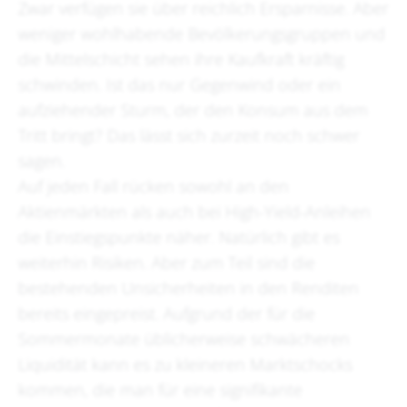
Zwar verfügen sie über reichlich Ersparnisse. Aber
weniger wohlhabende Bevölkerungsgruppen und
die Mittelschicht sehen ihre Kaufkraft kräftig
schwinden. Ist das nur Gegenwind oder ein
aufziehender Sturm, der den Konsum aus dem
Tritt bringt? Das lässt sich zurzeit noch schwer
sagen.
Auf jeden Fall rücken sowohl an den
Aktienmärkten als auch bei High-Yield-Anleihen
die Einstiegspunkte näher. Natürlich gibt es
weiterhin Risiken. Aber zum Teil sind die
bestehenden Unsicherheiten in den Renditen
bereits eingepreist. Aufgrund der für die
Sommermonate üblicherweise schwächeren
Liquidität kann es zu kleineren Marktschocks
kommen, die man für eine signifikante