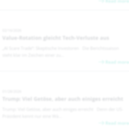
Read more
02/16/2026
Value-Rotation gleicht Tech-Verluste aus
„AI Scare Trade“: Skeptische Investoren Die Berichtssaison
steht klar im Zeichen einer zu...
Read more
01/28/2026
Trump: Viel Getöse, aber auch einiges erreicht
Trump: Viel Getöse, aber auch einiges erreicht Denn der US-
Präsident kennt nur eine Wä...
Read more