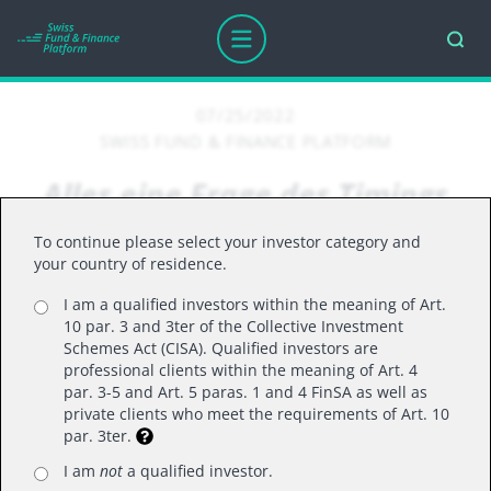
07/25/2022
SWISS FUND & FINANCE PLATFORM
Alles eine Frage des Timings
To continue please select your investor category and
your country of residence.
Für Laurent Denize, Global CIO ODDO BHF Asset
Management, sind auf den aktuellen Kursniveaus
I am a qualified investors within the meaning of Art.
10 par. 3 and 3ter of the Collective Investment
bereits viele der bestehenden Unsicherheiten
Schemes Act (CISA). Qualified investors are
eingepreist. Er ist daher vorsichtig optimistisch.
professional clients within the meaning of Art. 4
par. 3-5 and Art. 5 paras. 1 and 4 FinSA as well as
private clients who meet the requirements of Art. 10
par. 3ter.
Nach einem die Anlegernerven strapazierenden
ersten Halbjahr und angesichts sich eintrübender
I am
not
a qualified investor.