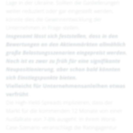
Lage in der Ukraine. Sollten die Gaslieferungen
weiter reduziert oder gar eingestellt werden,
könnte dies die Gewinnentwicklung der
Unternehmen in Frage stellen.
Insgesamt lässt sich feststellen, dass in den
Bewertungen an den Aktienmärkten allmählich
große Belastungsszenarien eingepreist werden.
Noch ist es zwar zu früh für eine signifikante
Neupositionierung, aber schon bald könnten
sich Einstiegspunkte bieten.
Vielleicht für Unternehmensanleihen etwas
verfrüht
Die High-Yield-Spreads implizieren, dass der
Markt für die kommenden 12 Monate von einer
Ausfallrate von 7-8% ausgeht. In ihrem Worst-
Case-Szenario veranschlagt die Ratingagentur