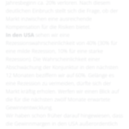
Jahresbeginn ca. 20% verloren. Nach diesem
deutlichen Einbruch stellt sich die Frage, ob der
Markt inzwischen eine ausreichende
Kompensation für die Risiken bietet.
In den USA
sehen wir eine
Rezessionswahrscheinlichkeit von 40% (30% für
eine milde Rezession, 10% für eine starke
Rezession). Die Wahrscheinlichkeit einer
Abschwächung der Konjunktur in den nächsten
12 Monaten beziffern wir auf 60%. Gelänge es
eine Rezession zu vermeiden, dürfte sich der
Markt kräftig erholen. Werfen wir einen Blick auf
die für die nächsten zwölf Monate erwartete
Gewinnentwicklung.
Wir haben schon früher darauf hingewiesen, dass
die Gewinnmargen in den USA außerordentlich