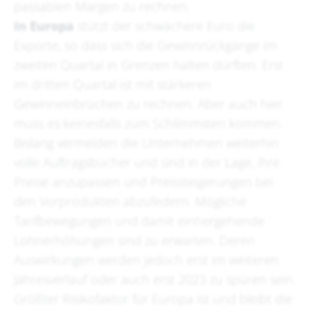
passablen Margen zu rechnen.
In Europa
stützt der schwächere Euro die
Exporte, so dass sich die Gewinnrückgänge im
zweiten Quartal in Grenzen halten dürften. Erst
im dritten Quartal ist mit stärkeren
Gewinneinbrüchen zu rechnen. Aber auch hier
muss es keinesfalls zum Schlimmsten kommen.
Bislang vermelden die Unternehmen weiterhin
volle Auftragsbücher und sind in der Lage, ihre
Preise anzupassen und Preissteigerungen bei
den Vorprodukten abzufedern. Mögliche
Tarifbewegungen und damit einhergehende
Lohnerhöhungen sind zu erwarten. Deren
Auswirkungen werden jedoch erst im weiteren
Jahresverlauf oder auch erst 2023 zu spüren sein.
Größter Risikofaktor für Europa ist und bleibt die