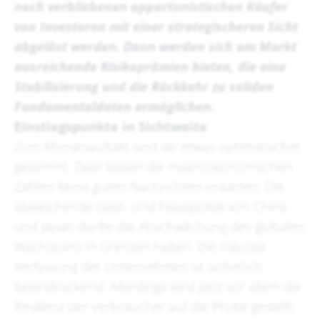
noch verbliebenen opportunistischen Käufer
von Investoren mit einer strategischeren Sicht
abgelöst werden. Dann werden sich am Markt
ausreichende Risikoprämien bieten, die eine
Stabilisierung und die Rückkehr zu soliden
Fundamentaldaten ermöglichen.
Einstiegspunkte in Sichtweite
Zum Monatsauftakt sind wir etwas optimistischer
gestimmt. Zwar lassen die makroökonomischen
Zahlen keine guten Nachrichten erwarten. Die
abweichende Geld- und Fiskalpolitik von China
und Japan dürfte die Abschwächung des globalen
Wachstums in Grenzen halten. Die robuste
Verfassung der Unternehmen ist sicherlich
beeindruckend. Allerdings wird jetzt vor allem die
Resilienz der Verbraucher auf die Probe gestellt.