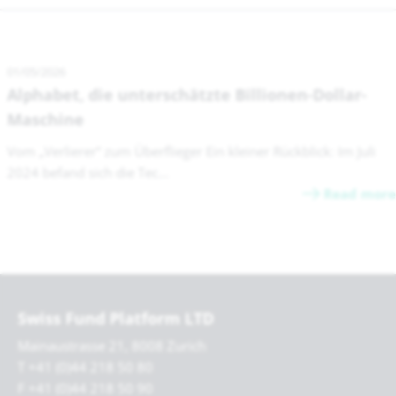
01/05/2026
Alphabet, die unterschätzte Billionen-Dollar-
Maschine
Vom „Verlierer“ zum Überflieger Ein kleiner Rückblick: Im Juli
2024 befand sich die Tec...
Read more
Swiss Fund Platform LTD
Mainaustrasse 21, 8008 Zurich
T +41 (0)44 218 50 80
F +41 (0)44 218 50 90