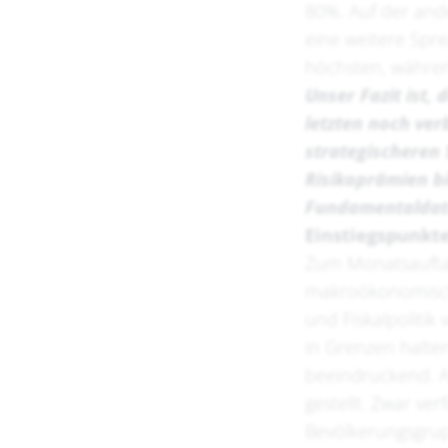
80%. Auf der and
eine weitere Spre
höchsten, währen
Unser Fazit ist, 
letzten noch ver
strategischeren
Risikoprämien bi
Fundamentaldat
Einstiegspunkte
Zum Monatsauftakt
makroökonomisch
und Fiskalpoliti
in Grenzen halten
beeindruckend. Al
gestellt. Zwar ve
Bevölkerungsgrupp