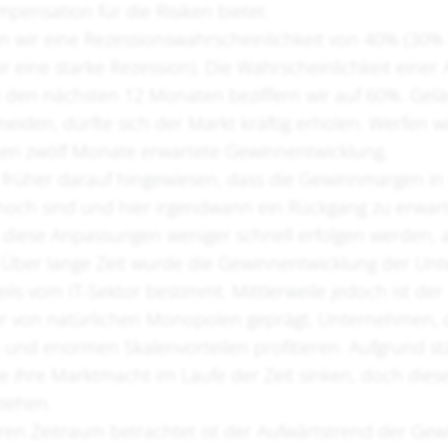
ensation für die Risiken bietet.
n wir eine Rezessionswahrscheinlichkeit von 40% (30% 
ür eine starke Rezession). Die Wahrscheinlichkeit ein
n den nächsten 12 Monaten beziffern wir auf 60%. Gelä
eiden, dürfte sich der Markt kräftig erholen. Werfen wi
sten zwölf Monate erwartete Gewinnentwicklung.
früher darauf hingewiesen, dass die Gewinnmargen i
och sind und hier irgendwann ein Rückgang zu erwarten
 diese Anpassungen weniger schnell erfolgen werden, a
. Über lange Zeit wurde die Gewinnentwicklung der U
ls vom IT-Sektor bestimmt. Mittlerweile jedoch ist der
r von natürlichen Monopolen geprägt, Unternehmen, 
 und enormen Skalenvorteilen profitieren. Aufgrund st
e ihre Marktmacht im Laufe der Zeit sinken, doch dies
ziehen.
ren Zeitraum betrachtet ist der Aufwärtstrend der G