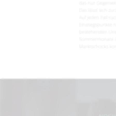
das nur Gegenwin
Das lässt sich zu
Auf jeden Fall rü
Einstiegspunkte n
bestehenden Unsic
Sommermonate übl
Marktschocks kom