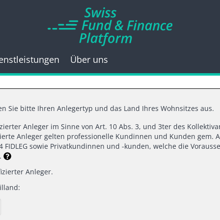
enstleistungen
Über uns
n Sie bitte Ihren Anlegertyp und das Land Ihres Wohnsitzes aus.
fizierter Anleger im Sinne von Art. 10 Abs. 3, und 3ter des Kollekti
07.2022 |
SWISS FUND & FINANCE PLAT
izierte Anleger gelten professionelle Kundinnen und Kunden gem. A
d 4 FIDLEG sowie Privatkundinnen und -kunden, welche die Vorausse
n.
s eine Frage des Ti
izierter Anleger.
lland:
Denize, Global CIO ODDO BHF Asset Man