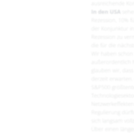
ausreichende Komp
In den USA
sehe
Rezession, 10% f
der Konjunktur i
Rezession zu verm
die für die näch
Wir haben schon 
außerordentlich h
glauben wir, dass
derzeit erwarten
S&P500 größtentei
Technologiesekto
Netzwerkeffekten
Regulierung dürft
sich langsam voll
Über einen länge