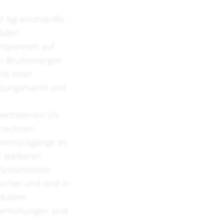
 Agrarrohstoffe.
liden
nnspannen auf
n Bruttomargen
it einer
etzungsmacht und
vertretenen US-
 rechnen.
ewinnrückgänge im
t stärkeren
 Schlimmsten
ücher und sind in
odukten
nerhöhungen sind