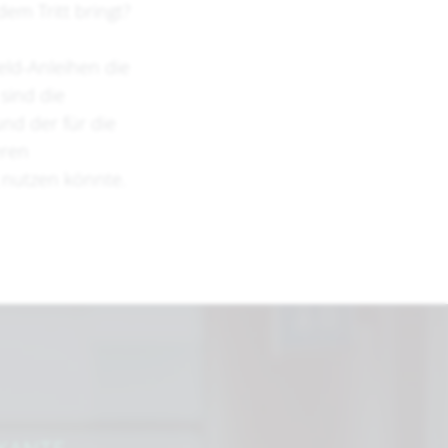
em Tritt bringt?
eld-Anleihen die
 sind die
nd der für die
eren
 nutzen könnte.