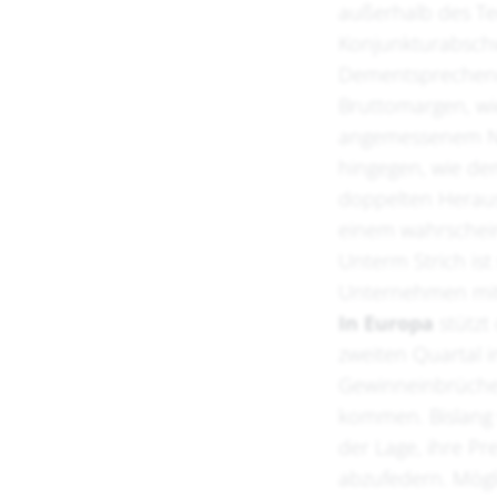
außerhalb des Te
Konjunkturabschw
Dementsprechend
Bruttomargen, wi
angemessenem Ni
hingegen, wie dem
doppelten Heraus
einem wahrschei
Unterm Strich is
Unternehmen mit 
In Europa
stützt
zweiten Quartal i
Gewinneinbrüchen
kommen. Bislang 
der Lage, ihre P
abzufedern. Mög