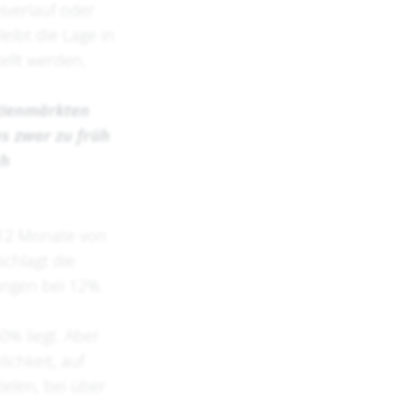
sverlauf oder
eibt die Lage in
ellt werden,
ktienmärkten
s zwar zu früh
ch
 12 Monate von
schlagt die
ungen bei 12%.
0% liegt. Aber
ichkeit, auf
elen, bei über