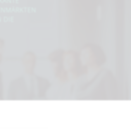
IKANTE
IENMÄRKTEN
 DIE