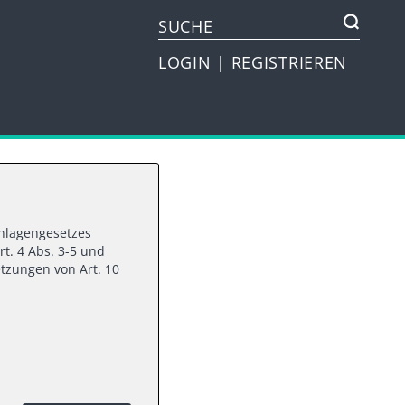
LOGIN
|
REGISTRIEREN
vanlagengesetzes
FORM
rt. 4 Abs. 3-5 und
tzungen von Art. 10
mings
agement, sind