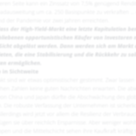
eren Seite kann ein Zinssatz von 7,5% genügend Rendi
adausweitung um ca. 250 Basispunkte zu verkraften ... 
d der Pandemie vor zwei Jahren erreichten.
dass der High-
Yield
-Markt eine letzte Kapitulation be
bliebenen opportunistischen Käufer von Investoren m
 Sicht abgelöst werden. Dann werden sich am Markt
eten, die eine Stabilisierung und die Rückkehr zu so
en ermöglichen.
 in Sichtweite
 sind wir etwas optimistischer gestimmt. Zwar lassen 
en Zahlen keine guten Nachrichten erwarten. Die ab
k von China und Japan dürfte die Abschwächung des gl
. Die robuste Verfassung der Unternehmen ist sicherli
lerdings wird jetzt vor allem die Resilienz der Verbrau
rfügen sie über reichlich Ersparnisse. Aber weniger wo
en und die Mittelschicht sehen ihre Kaufkraft kräftig 