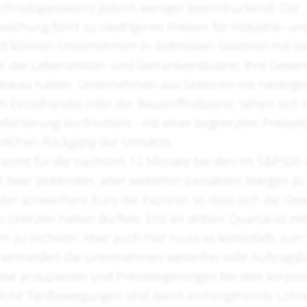
chnologiesektors jedoch weniger beeindruckend. Die
ächung führt zu niedrigeren Preisen für Industrie- und
 können Unternehmen in defensiven Sektoren mit so
e der Lebensmittel- und Getränkeindustrie, ihre Gewi
veau halten. Unternehmen aus Sektoren mit niedrige
 Einzelhandel oder der Baustoffindustrie, sehen sich m
forderung konfrontiert - mit einer begrenzten Preiss
nlichen Rückgang der Umsätze.
t somit für die nächsten 12 Monate bei den im S&P500 
zwar sinkenden, aber weiterhin passablen Margen zu
 der schwächere Euro die Exporte, so dass sich die G
n Grenzen halten dürften. Erst im dritten Quartal ist mi
 zu rechnen. Aber auch hier muss es keinesfalls zum
vermelden die Unternehmen weiterhin volle Auftragsb
reise anzupassen und Preissteigerungen bei den Vorpr
liche Tarifbewegungen und damit einhergehende Loh