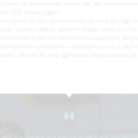
d oder ein aufziehender Sturm, der den Konsum aus d
rzeit noch schwer sagen.
cken sowohl an den Aktienmärkten als auch bei High-Yi
äher. Natürlich gibt es weiterhin Risiken. Aber zum Teil
herheiten in den Renditen bereits eingepreist. Aufgru
icherweise schwächeren Liquidität kann es zu klein
men, die man für eine signifikante Neupositionierung
​‌“