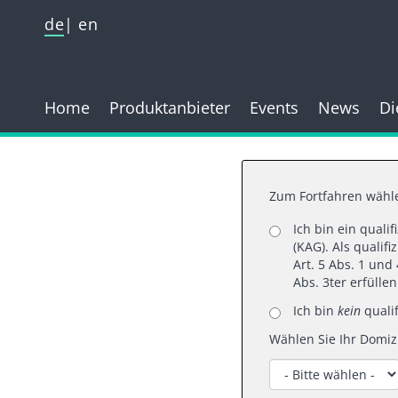
de
en
Home
Produktanbieter
Events
News
Di
Zum Fortfahren wähle
Ich bin ein quali
25.
(KAG). Als qualif
Art. 5 Abs. 1 un
Abs. 3ter erfülle
Alle
Ich bin
kein
qualif
Wählen Sie Ihr Domizi
Für Laurent 