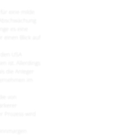
für eine milde
er Abschwächung
nge es eine
r einen Blick auf
n den USA
 ist. Allerdings
ls die Anleger
nternehmen im
die von
ärkerer
er Prozess wird
ewinnmargen