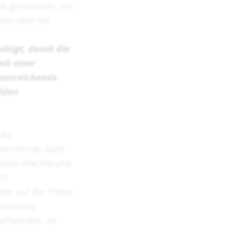
te generieren, um
das sind die
nötigt, damit die
it einer
 ausreichende
liden
die
weichende Geld-
obalen Wachstums
ch
cher auf die Probe
hlhabende
schwinden. Ist