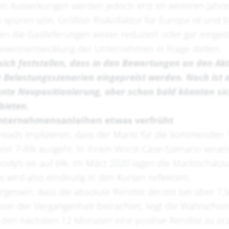
en Auswirkungen werden jedoch erst im weiteren Jahre
 spüren sein. Größter Risikofaktor für Europa ist und bl
ten die Gaslieferungen weiter reduziert oder gar eingest
Gewinnentwicklung der Unternehmen in Frage stellen.
sich feststellen, dass in den Bewertungen an den A
 Belastungsszenarien eingepreist werden. Noch ist e
kante Neupositionierung, aber schon bald könnten si
bieten.
 Unternehmensanleihen etwas verfrüht
preads implizieren, dass der Markt für die kommenden
 von 7-8% ausgeht. In ihrem Worst-Case-Szenario veran
ody's sie auf 6%. Im März 2020 lagen die Marktschätz
os wird also eindeutig in den Kursen reflektiert.
rgessen, dass die absolute Rendite derzeit bei über 7,5
n der Vergangenheit betrachtet, liegt die Wahrscheinl
den nächsten 12 Monaten eine positive Rendite zu erzi