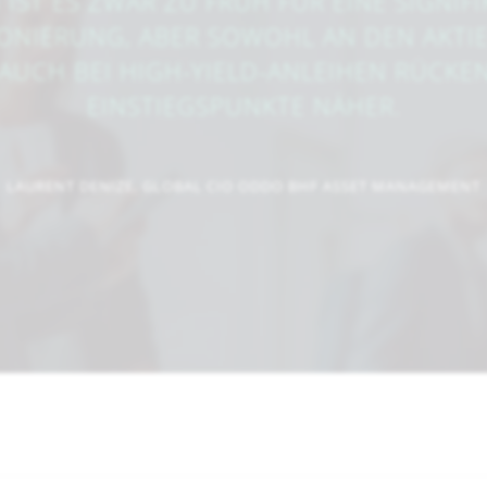
IST ES ZWAR ZU FRÜH FÜR EINE SIGNIF
ONIERUNG, ABER SOWOHL AN DEN AKT
 AUCH BEI HIGH-YIELD-ANLEIHEN RÜCKEN
EINSTIEGSPUNKTE NÄHER.
LAURENT DENIZE, GLOBAL CIO ODDO BHF ASSET MANAGEMENT