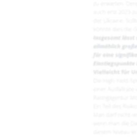
zu erwarten. Der
auch erst 2023 zu
der Ukraine. Soll
könnte dies die 
Insgesamt lässt 
allmählich große
für eine signifi
Einstiegspunkte 
Vielleicht für
Die High-Yield-S
einer Ausfallrate
Ratingagentur Mo
Ein Teil des Risik
Man darf nicht ve
wenn man die Date
diesem Niveau in 