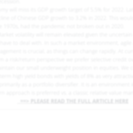
ecession.
my will miss its GDP growth target of 5.5% for 2022. La
cline of Chinese GDP growth to 3.2% in 2022. This wou
e 1970s, had the pandemic not broken out in 2020.
arket volatility will remain elevated given the uncerta
ave to deal with. In such a market environment, agile 
agement is crucial, as things can change rapidly. At cur
m a risk/return perspective we prefer selective credit ov
ntain our small underweight position in equities. We 
-term high yield bonds with yields of 8% as very attract
primarily as a portfolio diversifier. It is an environment
urn approach is preferred vs. a classic relative
==> PLEASE READ THE FULL ARTICLE HERE