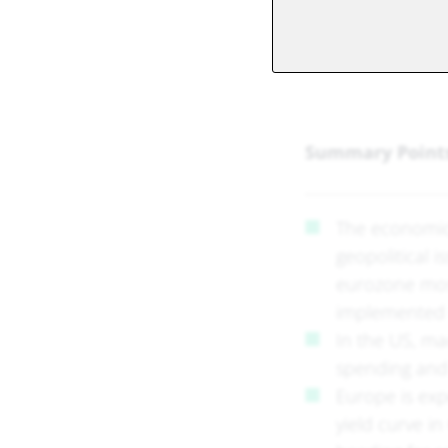
Summary Point
The economic 
geopolitical 
eurozone most
implemented C
In the US, ma
spending and 
Europe is expe
yield curve i