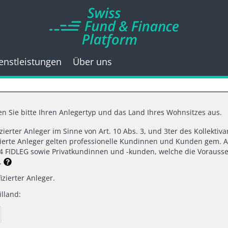
enstleistungen
Über uns
n Sie bitte Ihren Anlegertyp und das Land Ihres Wohnsitzes aus.
fizierter Anleger im Sinne von Art. 10 Abs. 3, und 3ter des Kollekti
12.2022 |
SWISS FUND & FINANCE PLAT
izierte Anleger gelten professionelle Kundinnen und Kunden gem. A
d 4 FIDLEG sowie Privatkundinnen und -kunden, welche die Vorausse
terly Investment L
n.
izierter Anleger.
lland:
2023