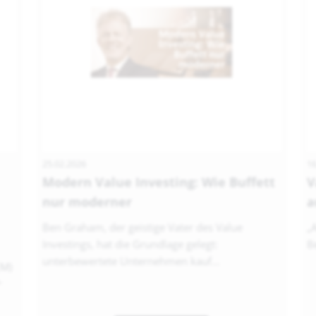
25.02.2026
16
Modern Value Investing: Wie Buffett
V
nur moderner
a
Ben Graham, der geistige Vater des Value
„
Investings, hat die Grundlage gelegt:
Be
unterbewertete Unternehmen kauf...
EM)
...