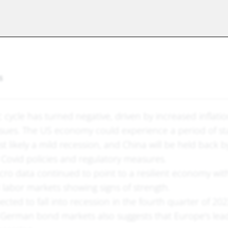
s
cycle has turned negative, driv­en by increased inflati
issues. The US economy could experience a period of sta
 likely a mild recession, and China will be held back b
ovid policies and regulatory measures.
cro data continued to point to a resilient economy wi
labor markets showing signs of strength.
cted to fall into recession in the fourth quarter of 202
n German bond markets also suggests that Europe's lea