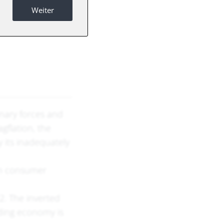
Weiter
onary forces and
gflation, the
y its inadequately
th consumer
2. The inverted
ding economy is