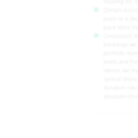
heading for r
China’s econo
point to a de
pace since th
Conclusion: M
backdrop we h
portfolio man
levels and fro
Hence, we mai
cyclical short
duration risk 
absolute ret