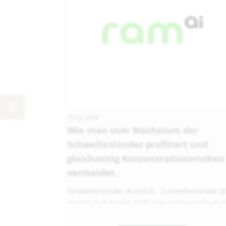
27.02.2026
Wie man vom Wachstum der
Schwellenländer profitiert und
gleichzeitig Konzentrationsrisiken
vermeidet.
Schwellenländer Ausblick Schwellenländer (
starten in das Jahr 2026 mit verbesserten mak