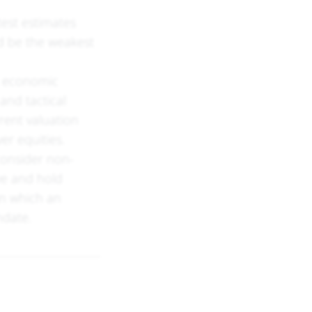
test estimates
ld be the weakest
in economic
and tactical
rent valuation
er equities.
consider non-
ive and hold
 in which an
 value mandate.