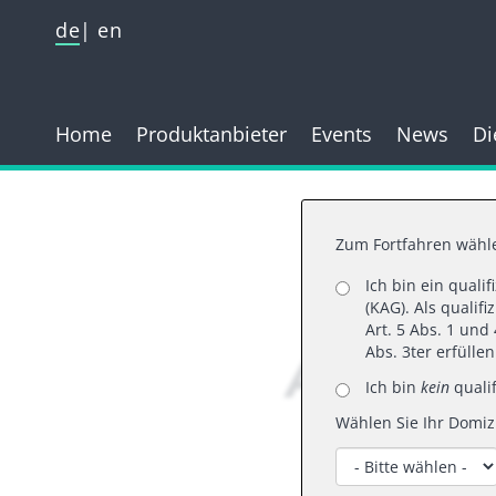
de
en
Home
Produktanbieter
Events
News
Di
Zum Fortfahren wähle
Ich bin ein quali
22.
(KAG). Als qualif
Art. 5 Abs. 1 un
AIM Quar
Abs. 3ter erfülle
Ich bin
kein
qualif
Wählen Sie Ihr Domizi