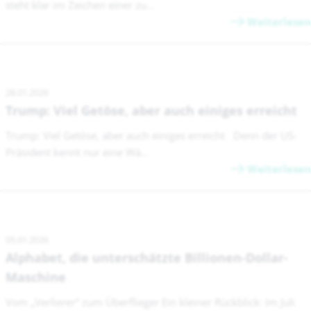
steht klar im Zeichen einer zu...
Weiterlesen
28.01.2026
Trump: Viel Getöse, aber auch einiges erreicht
Trump: Viel Getöse, aber auch einiges erreicht Denn der US-
Präsident kennt nur eine Wä...
Weiterlesen
05.01.2026
Alphabet, die unterschätzte Billionen-Dollar-
Maschine
Vom „Verlierer“ zum Überflieger Ein kleiner Rückblick: Im Juli