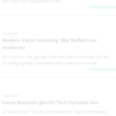
Jahr 2026 mit verbesserten mak...
Weiterlesen
25.02.2026
Modern Value Investing: Wie Buffett nur
moderner
Ben Graham, der geistige Vater des Value Investings, hat die
Grundlage gelegt: unterbewertete Unternehmen kauf...
Weiterlesen
16.02.2026
Value-Rotation gleicht Tech-Verluste aus
„AI Scare Trade“: Skeptische Investoren Die Berichtssaison