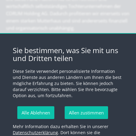
wirtschaftlich selbstständiges Tochterunternehmen der
CORUM Holding AG. Dadurch profitieren wir einerseits von
einem starken Mutterhaus und sind andererseits finanziell
und organisatorisch unabhängig.
Newsletter
Sie bestimmen, was Sie mit uns
und Dritten teilen
Registrieren Sie sich für unseren Newsletter
Diese Seite verwendet personalisierte Information
Anmelden
und Dienste aus anderen Ländern um Ihnen die best
mögliche Erfahrung zu bieten. Sie können jedoch
darauf verzichten. Bitte wählen Sie Ihre bevorzugte
Option aus, um fortzufahren.
© 2026 by Swiss Fund Platform
Alle Ablehnen
Allen zustimmen
Newsletter abmelden
Mehr Information dazu erhalten Sie in unserer
Impressum
Rechtliche Hinweise
Datenschutzerklärung
Datenschutzerklärung
. Dort können sie die