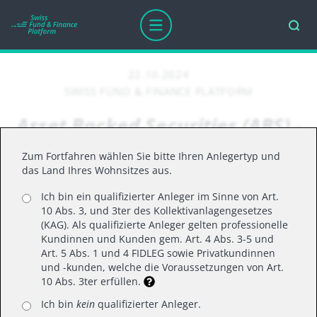
22.10.2024
SWISS FUND & FINANCE PLATFORM
Asset Backed Securities (ABS) -
Ein Überblick
Zum Fortfahren wählen Sie bitte Ihren Anlegertyp und
das Land Ihres Wohnsitzes aus.
Ich bin ein qualifizierter Anleger im Sinne von Art.
Strukturierte Kreditlösungen für Ihr Portfolio.
10 Abs. 3, und 3ter des Kollektivanlagengesetzes
Investitionen mit Asset-Backed Securities (ABS)
(KAG). Als qualifizierte Anleger gelten professionelle
Kundinnen und Kunden gem. Art. 4 Abs. 3-5 und
können eine gute Möglichkeit bieten, Ihr Portfolio
Art. 5 Abs. 1 und 4 FIDLEG sowie Privatkundinnen
zu diversifizieren und das Risiko zu streuen.
und -kunden, welche die Voraussetzungen von Art.
10 Abs. 3ter erfüllen.
Lesen Sie den ganzen Artikel
hier
.
Ich bin
kein
qualifizierter Anleger.