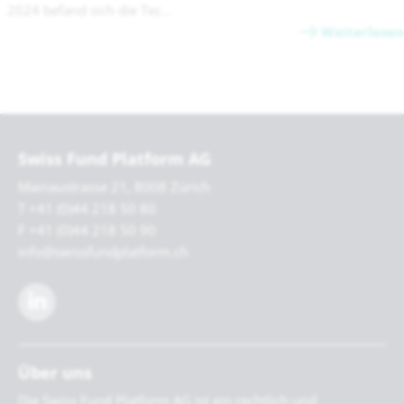
2024 befand sich die Tec...
Weiterlesen
Swiss Fund Platform AG
Mainaustrasse 21, 8008 Zürich
T +41 (0)44 218 50 80
F +41 (0)44 218 50 90
info@swissfundplatform.ch
Über uns
Die Swiss Fund Platform AG ist ein rechtlich und