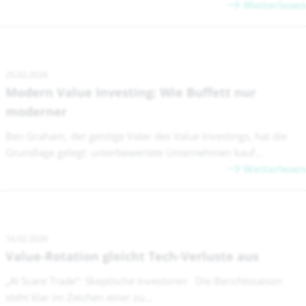
Weiterlesen
25.02.2026
Modern Value Investing: Wie Buffett nur
moderner
Ben Graham, der geistige Vater des Value Investings, hat die
Grundlage gelegt: unterbewertete Unternehmen kauf...
Weiterlesen
16.02.2026
Value-Rotation gleicht Tech-Verluste aus
„AI Scare Trade“: Skeptische Investoren Die Berichtssaison
steht klar im Zeichen einer zu...