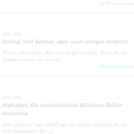
Weiterlesen
28.01.2026
Trump: Viel Getöse, aber auch einiges erreicht
Trump: Viel Getöse, aber auch einiges erreicht Denn der US-
Präsident kennt nur eine Wä...
Weiterlesen
05.01.2026
Alphabet, die unterschätzte Billionen-Dollar-
Maschine
Vom „Verlierer“ zum Überflieger Ein kleiner Rückblick: Im Juli
2024 befand sich die Tec...