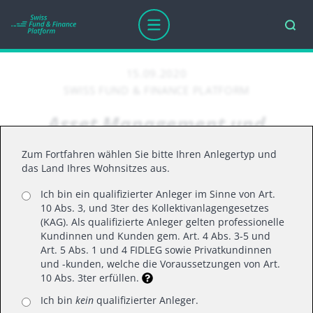
15.09.2020
SWISS FUND & FINANCE PLATFORM
Asset Management und
Klimawander - Es gibt keinen
Zum Fortfahren wählen Sie bitte Ihren Anlegertyp und
Planeten B
das Land Ihres Wohnsitzes aus.
Ich bin ein qualifizierter Anleger im Sinne von Art.
10 Abs. 3, und 3ter des Kollektivanlagengesetzes
(KAG). Als qualifizierte Anleger gelten professionelle
Der Klimawandel und die damit
Kundinnen und Kunden gem. Art. 4 Abs. 3-5 und
einhergehenden Veränderungen,
Art. 5 Abs. 1 und 4 FIDLEG sowie Privatkundinnen
und -kunden, welche die Voraussetzungen von Art.
Herausforderungen und Risiken betreffen
10 Abs. 3ter erfüllen.
auch professionelle Kapitalanleger in
Ich bin
kein
qualifizierter Anleger.
erheblichem Masse.