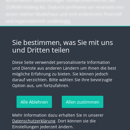
wirtschaftlich selbstständiges Tochterunternehmen der
CORUM Holding AG. Dadurch profitieren wir einerseits von
einem starken Mutterhaus und sind andererseits finanziell
und organisatorisch unabhängig.
Newsletter
Sie bestimmen, was Sie mit uns
und Dritten teilen
Registrieren Sie sich für unseren Newsletter
Diese Seite verwendet personalisierte Information
Anmelden
und Dienste aus anderen Ländern um Ihnen die best
mögliche Erfahrung zu bieten. Sie können jedoch
darauf verzichten. Bitte wählen Sie Ihre bevorzugte
Option aus, um fortzufahren.
© 2026 by Swiss Fund Platform
Alle Ablehnen
Allen zustimmen
Newsletter abmelden
Mehr Information dazu erhalten Sie in unserer
Impressum
Rechtliche Hinweise
Datenschutzerklärung
Datenschutzerklärung
. Dort können sie die
Einstellungen jederzeit ändern.