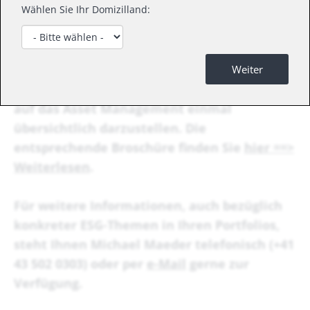
Wählen Sie Ihr Domizilland:
Wir haben uns vorgenommen, diese
komplexe Materie mit ihren wesentlichen
Weiter
Fakten und insbesondere die Auswirkungen
auf das Asset Management einmal
übersichtlich darzustellen. Die
entsprechende Broschüre finden Sie
hier ==>
Weiterlesen
.
Für weitere Informationen, auch bezüglich
konkreter ESG-Themen in Ihren Portfolios,
steht Ihnen Michael Maeder telefonisch (+41
43 502 0303) oder per
e-Mail
gerne zur
Verfügung.