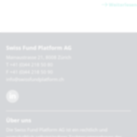
Weiterlesen
Swiss Fund Platform AG
Mainaustrasse 21, 8008 Zürich
T +41 (0)44 218 50 80
F +41 (0)44 218 50 90
info@swissfundplatform.ch
Über uns
Die Swiss Fund Platform AG ist ein rechtlich und