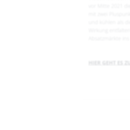
vor Mitte 2021 di
mit zwei Pluspunk
und kühlen als d
Wirkung entfalte
Absatzmärkte ins 
HIER GEHT ES 