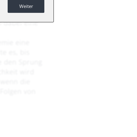
Weiter
-Technologie
n dabei eine
emie eine
te es, bis
ie den Sprung
chkeit wird
 wenn die
Folgen von