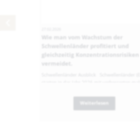
27.02.2026
Wie man vom Wachstum der
Schwellenländer profitiert und
gleichzeitig Konzentrationsrisiken
vermeidet.
Schwellenländer Ausblick Schwellenländer (
starten in das Jahr 2026 mit verbesserten mak
Weiterlesen