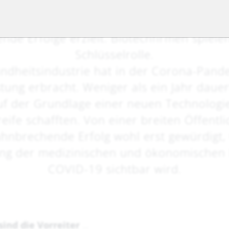
D-19-Bekämpfung hat eine neue Impfstoff
de Erfolge erzielt. Biotechfirmen spiele
Schlüsselrolle.
ndheitsindustrie hat in der Corona-Pand
tung erbracht. Weniger als ein Jahr dauer
uf der Grundlage einer neuen Technolog
eife schafften. Von einer breiten Öffentli
ahnbrechende Erfolg wohl erst gewürdigt,
g der medizinischen und ökonomischen 
COVID-19 sichtbar wird.
ind die Vorreiter
…