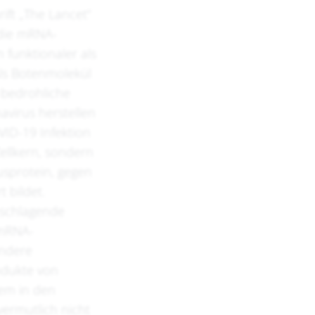
ift „The Lancet“
 die mRNA-
n funktionaler als
Als Botenmolekül
 bedrohliche
avirus herstellen
VID-19 Infektion
ellkern, sondern
usprotein, gegen
 bildet.
hschlagende
 mRNA-
andere
odukte von
em in den
ermutlich nicht