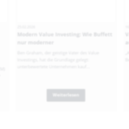
25.02.2026
16
Modern Value Investing: Wie Buffett
V
nur moderner
a
Ben Graham, der geistige Vater des Value
„
Investings, hat die Grundlage gelegt:
Be
unterbewertete Unternehmen kauf...
EM)
...
Weiterlesen