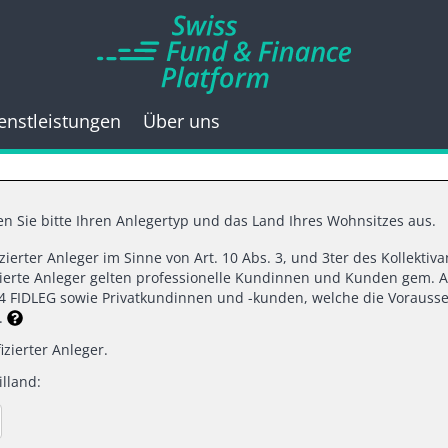
enstleistungen
Über uns
n Sie bitte Ihren Anlegertyp und das Land Ihres Wohnsitzes aus.
fizierter Anleger im Sinne von Art. 10 Abs. 3, und 3ter des Kollekti
01.2021 |
SWISS FUND & FINANCE PLAT
izierte Anleger gelten professionelle Kundinnen und Kunden gem. A
d 4 FIDLEG sowie Privatkundinnen und -kunden, welche die Vorausse
nstunde in der Gesc
n.
izierter Anleger.
lland:
Medizin