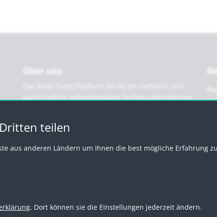
Über uns
Ne
Die Swiss Fund Platform AG ist ein rechtlich und
Reg
wirtschaftlich selbstständiges Tochterunternehmen
der CORUM Holding AG. Dadurch profitieren wir
einerseits von einem starken Mutterhaus und sind
ritten teilen
andererseits finanziell und organisatorisch
unabhängig.
ste aus anderen Ländern um Ihnen die best mögliche Erfahrung zu 
erklärung
. Dort können sie die Einstellungen jederzeit ändern.
latform
Impressum
Rechtliche Hinweise
Datenschutzerklärun