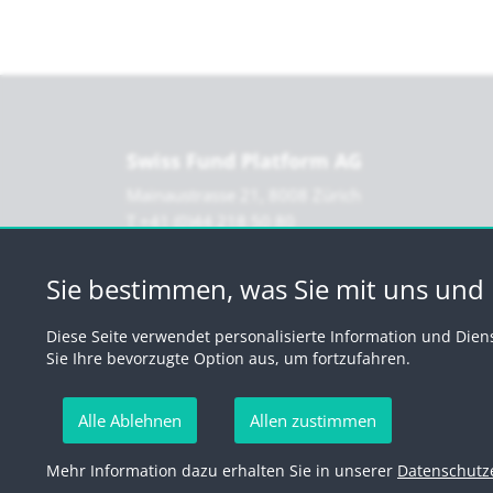
Swiss Fund Platform AG
Mainaustrasse 21, 8008 Zürich
T +41 (0)44 218 50 80
F +41 (0)44 218 50 90
info@swissfundplatform.ch
Sie bestimmen, was Sie mit uns und D
Diese Seite verwendet personalisierte Information und Dien
Sie Ihre bevorzugte Option aus, um fortzufahren.
Alle Ablehnen
Allen zustimmen
Mehr Information dazu erhalten Sie in unserer
Datenschutz
© 2026 by Swiss Fund P