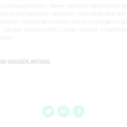
e Zulassung erhalten. Diesen zeitlichen Nachteil wird
ten zu kompensieren versuchen. Das Vakzin lässt sich l
ie beiden Frühstarter und kann mit einer geringeren D
n. Darüber hinaus nimmt CureVac verstärkt Schwellenlä
Visier.
ZUM GANZEN ARTIKEL