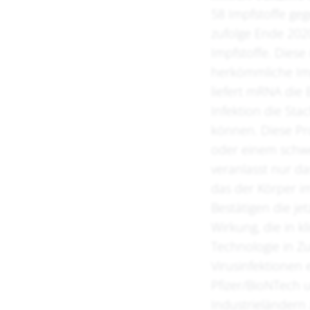
58 Impfstoffe geg
zufolge Ende 202
Impfstoffe. Diese
herkömmliche Imp
liefert mRNA die 
Infektion die Sta
können. Diese Pr
oder einem schwe
veranlasst nur d
das der Körper im
Bestätigen die je
Wirkung, die in 
Technologie in Z
Virusinfektionen 
Pfizer/BioNTech 
Industrieländern