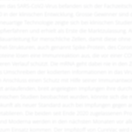
en das SARS-CoV2-Virus befanden sich der Fachzeitschr
0 in der klinischen Entwicklung. Grosse Gewinner sind
 neuartige Technologie zeigte sich bei klinischen Studie
fverfahren und erhielt als Erste die Marktzulassung. 
Bauanleitung für menschliche Zellen, damit diese ohne
chel-Strukturen, auch genannt Spike-Protein, des Coron
oteine lösen eine Immunreaktion aus, die vor einer CO
ren Verlauf schützt. Die mRNA geht dabei nie in den Z
as Umschreiben der kodierten Informationen in das Vir
 Anschluss einen Schutz mit Hilfe seiner Immunantwort
tzt anlaufenden, breit angelegten Impfungen ihre durc
klinischen Studien beobachtet wurden, könnte sich die
ukunft als neuer Standard auch bei Impfungen gegen 
etablieren. Die beiden seit Ende 2020 zugelassenen Pr
und Moderna werden in den nächsten Monaten vor all
 zum Einsatz kommen. Der Impfstoff von CureVac wird v