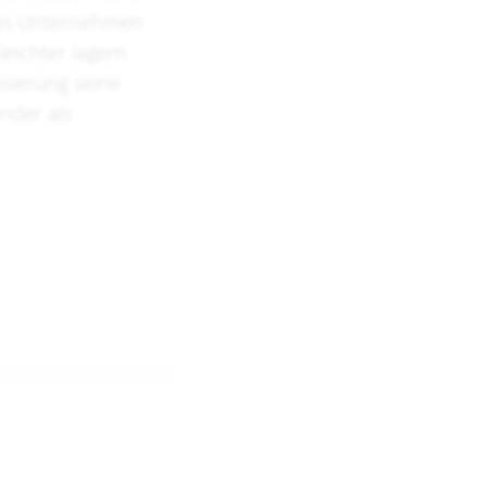
 das Unternehmen
eichter lagern
osierung seine
nder als