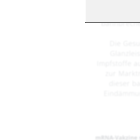
In der COVI
bahnbrechen
Die Gesu
Glanzleis
Impfstoffe a
zur Marktr
dieser b
Eindämmun
mRNA-Vakzine s