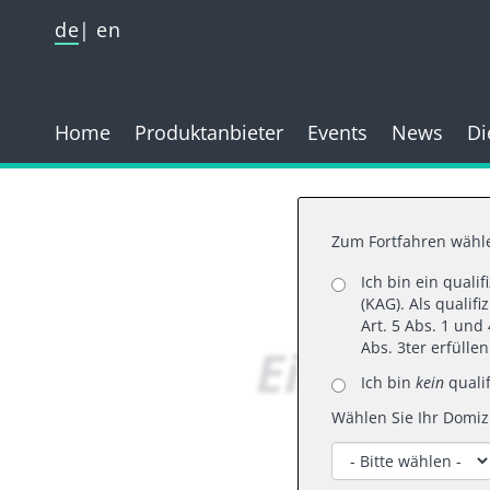
de
en
Home
Produktanbieter
Events
News
Di
Zum Fortfahren wähle
Ich bin ein quali
19.
(KAG). Als qualif
Art. 5 Abs. 1 un
Eine Ster
Abs. 3ter erfülle
Ich bin
kein
qualif
Wählen Sie Ihr Domizi