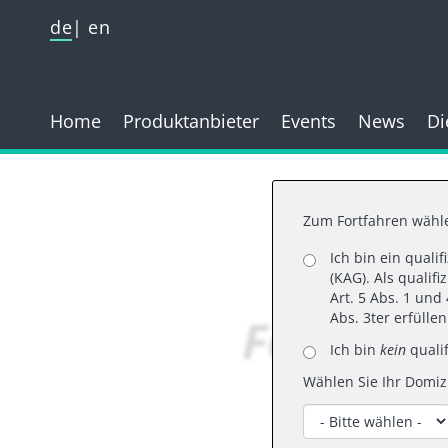
de
en
Home
Produktanbieter
Events
News
Di
Zum Fortfahren wähle
Ich bin ein quali
(KAG). Als qualif
Art. 5 Abs. 1 un
Folgen d
Abs. 3ter erfülle
Ich bin
kein
qualif
Wählen Sie Ihr Domizi