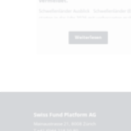
vermeidet.
Schwellenländer Ausblick Schwellenländer (
starten in das Jahr 2026 mit verbesserten mak
Weiterlesen
Swiss Fund Platform AG
Mainaustrasse 21, 8008 Zürich
T +41 (0)44 218 50 80