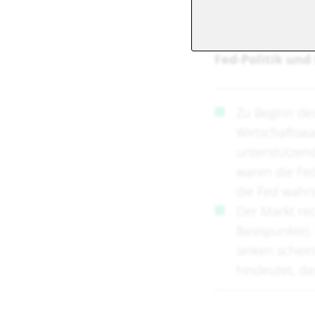
Fed-Politik und
Zu Beginn des
Wirtschaftswa
unterstützend
waren die Fe
die Fed wahr
Der Markt rec
Basispunkte). 
sinken schein
hindeutet, das