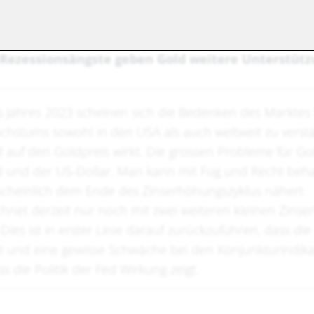
 Rezessionsängste geben Gold weitere Unterstüt
 Jahres 2023 scheinen sich die Bedenken des Marktes h
chstums sowohl in den USA als auch weltweit zu verst
 auf den Goldpreis wirkt. Die grossen Probleme für Go
d und der US-Dollar. Man kann mit Fug und Recht beha
scheinlich dem Ende des Zinserhöhungszyklus nähert.
hnet derzeit nur noch mit zwei weiteren kleinen Zins
Dies ist in erster Linie darauf zurückzuführen, dass die 
t und eine gewisse Schwäche bei den Konjunkturindik
s die Politik der Fed Wirkung zeigt.