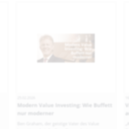
25.02.2026
16
Modern Value Investing: Wie Buffett
V
nur moderner
a
Ben Graham, der geistige Vater des Value
„