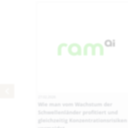
27.02.2026
Wie man vom Wachstum der
Schwellenländer profitiert und
gleichzeitig Konzentrationsrisiken