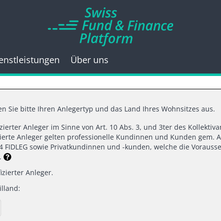
enstleistungen
Über uns
n Sie bitte Ihren Anlegertyp und das Land Ihres Wohnsitzes aus.
fizierter Anleger im Sinne von Art. 10 Abs. 3, und 3ter des Kollekti
22.02.2023 |
VANECK SWITZERLAND AG
izierte Anleger gelten professionelle Kundinnen und Kunden gem. A
d 4 FIDLEG sowie Privatkundinnen und -kunden, welche die Vorausse
ie Anleger den Zent
n.
izierter Anleger.
lland:
ins Gold?