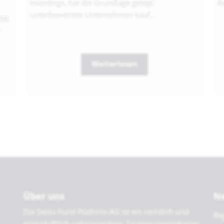
Investings, hat die Grundlage gelegt:
Be
unterbewertete Unternehmen kauf...
EM)
...
Weiterlesen
Über uns
Ne
Die Swiss Fund Platform AG ist ein rechtlich und
Reg
wirtschaftlich selbstständiges Tochterunternehmen