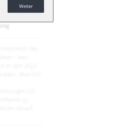
Weiter
zung
insichtlich des
ärken – was
ld im Jahr 2022
upten, dass sich
erhöhungen (25
Inflation zu
atoren darauf