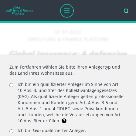
07.07.2022
SWISS FUND & FINANCE PLATFORM
Global Insurance: A defensive
sector in a world of rising
Zum Fortfahren wählen Sie bitte Ihren Anlegertyp und
uncertainty…
das Land Ihres Wohnsitzes aus.
Ich bin ein qualifizierter Anleger im Sinne von Art.
10 Abs. 3, und 3ter des Kollektivanlagengesetzes
(KAG). Als qualifizierte Anleger gelten professionelle
Insurer earnings have been resilient through
Kundinnen und Kunden gem. Art. 4 Abs. 3-5 und
tough times in the past, including the global
Art. 5 Abs. 1 und 4 FIDLEG sowie Privatkundinnen
und -kunden, welche die Voraussetzungen von Art.
pandemic and some of the more active
10 Abs. 3ter erfüllen.
catastrophic years, thanks in part to the sector’s
Ich bin
kein
qualifizierter Anleger.
defensive qualities and focus on underwriting