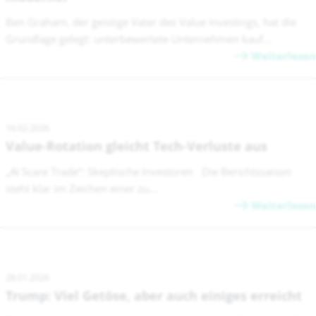
Ben Graham, der geistige Vater des Value Investings, hat die
Grundlage gelegt: unterbewertete Unternehmen kauf...
Weiterlesen
16.02.2026
Value-Rotation gleicht Tech-Verluste aus
„AI Scare Trade“: Skeptische Investoren Die Berichtssaison
steht klar im Zeichen einer zu...
Weiterlesen
28.01.2026
Trump: Viel Getöse, aber auch einiges erreicht