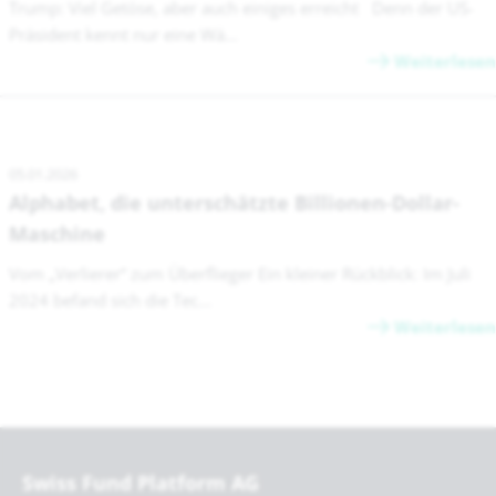
Trump: Viel Getöse, aber auch einiges erreicht Denn der US-
Präsident kennt nur eine Wä...
Weiterlesen
05.01.2026
Alphabet, die unterschätzte Billionen-Dollar-
Maschine
Vom „Verlierer“ zum Überflieger Ein kleiner Rückblick: Im Juli
2024 befand sich die Tec...
Weiterlesen
Swiss Fund Platform AG