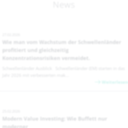
News
27.02.2026
Wie man vom Wachstum der Schwellenländer
profitiert und gleichzeitig
Konzentrationsrisiken vermeidet.
Schwellenländer Ausblick Schwellenländer (EM) starten in das
Jahr 2026 mit verbesserten mak...
Weiterlesen
25.02.2026
Modern Value Investing: Wie Buffett nur
moderner