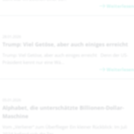
Weiterlesen
28.01.2026
Trump: Viel Getöse, aber auch einiges erreicht
Trump: Viel Getöse, aber auch einiges erreicht Denn der US-
Präsident kennt nur eine Wä...
Weiterlesen
05.01.2026
Alphabet, die unterschätzte Billionen-Dollar-
Maschine
Vom „Verlierer“ zum Überflieger Ein kleiner Rückblick: Im Juli
2024 befand sich die Tec...