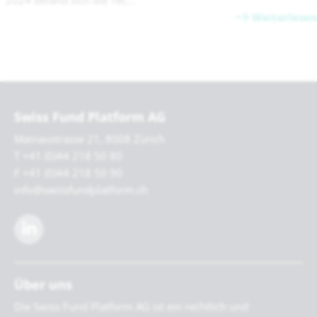
Weiterlesen
Swiss Fund Platform AG
Mainaustrasse 21, 8008 Zürich
T +41 (0)44 218 50 80
F +41 (0)44 218 50 90
info@swissfundplatform.ch
Über uns
Die Swiss Fund Platform AG ist ein rechtlich und