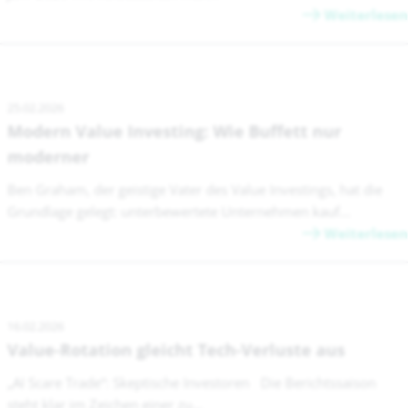
Weiterlesen
25.02.2026
Modern Value Investing: Wie Buffett nur
moderner
Ben Graham, der geistige Vater des Value Investings, hat die
Grundlage gelegt: unterbewertete Unternehmen kauf...
Weiterlesen
16.02.2026
Value-Rotation gleicht Tech-Verluste aus
„AI Scare Trade“: Skeptische Investoren Die Berichtssaison
steht klar im Zeichen einer zu...