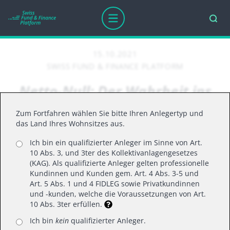
15.10.2021
SWISS FUND & FINANCE PLATFORM
Netto-Null: Der Wahrheit ins
Auge blicken
Zum Fortfahren wählen Sie bitte Ihren Anlegertyp und
das Land Ihres Wohnsitzes aus.
Ich bin ein qualifizierter Anleger im Sinne von Art.
Es ist an der Zeit, der unwiderlegbaren
10 Abs. 3, und 3ter des Kollektivanlagengesetzes
Wahrheit ins Auge zu blicken. Netto-Null
(KAG). Als qualifizierte Anleger gelten professionelle
Kundinnen und Kunden gem. Art. 4 Abs. 3-5 und
steht nicht zur Diskussion. Saubere Energie
Art. 5 Abs. 1 und 4 FIDLEG sowie Privatkundinnen
und Elektrofahrzeuge allein werden uns
und -kunden, welche die Voraussetzungen von Art.
10 Abs. 3ter erfüllen.
nicht retten. Doch es gibt Hoffnung. Es gibt
Wandel. Es gibt lebensnotwendige Branchen
Ich bin
kein
qualifizierter Anleger.