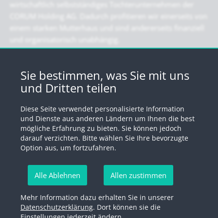
wirtschaftlich selbstständiges Tochterunternehmen der
CORUM Holding AG. Dadurch profitieren wir einerseits von
einem starken Mutterhaus und sind andererseits finanziell
und organisatorisch unabhängig.
Newsletter
Sie bestimmen, was Sie mit uns
und Dritten teilen
Registrieren Sie sich für unseren Newsletter
Diese Seite verwendet personalisierte Information
Anmelden
und Dienste aus anderen Ländern um Ihnen die best
mögliche Erfahrung zu bieten. Sie können jedoch
darauf verzichten. Bitte wählen Sie Ihre bevorzugte
Option aus, um fortzufahren.
© 2026 by Swiss Fund Platform
Alle Ablehnen
Allen zustimmen
Newsletter abmelden
Mehr Information dazu erhalten Sie in unserer
Impressum
Rechtliche Hinweise
Datenschutzerklärung
Datenschutzerklärung
. Dort können sie die
Einstellungen jederzeit ändern.