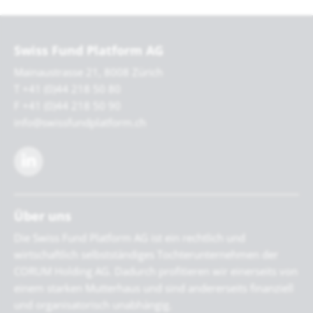
Swiss Fund Platform AG
Mainaustrasse 21, 8008 Zürich
T +41 (0)44 218 50 80
F +41 (0)44 218 50 90
info@swissfundplatform.ch
Über uns
Die Swiss Fund Platform AG ist ein rechtlich und
wirtschaftlich selbstständiges Tochterunternehmen der
CORUM Holding AG. Dadurch profitieren wir einerseits von
einem starken Mutterhaus und sind andererseits finanziell
und organisatorisch unabhängig.