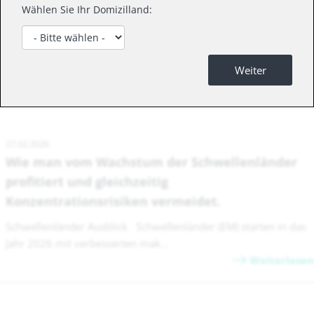
Wählen Sie Ihr Domizilland:
News
Weiter
27.02.2026
Wie man vom Wachstum der Schwellenländer
profitiert und gleichzeitig
Konzentrationsrisiken vermeidet.
Schwellenländer Ausblick Schwellenländer (EM) starten in das
Jahr 2026 mit verbesserten mak...
Weiterlesen