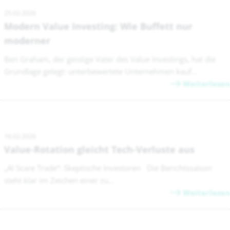
25.02.2026
Modern Value Investing: Wie Buffett nur
moderner
Ben Graham, der geistige Vater des Value Investings, hat die
Grundlage gelegt: unterbewertete Unternehmen kauf...
Weiterlesen
16.02.2026
Value-Rotation gleicht Tech-Verluste aus
„AI Scare Trade“: Skeptische Investoren Die Berichtssaison
steht klar im Zeichen einer zu...
Weiterlesen