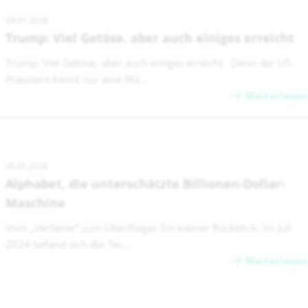
28.01.2026
Trump: Viel Getöse, aber auch einiges erreicht
Trump: Viel Getöse, aber auch einiges erreicht Denn der US-
Präsident kennt nur eine Wä...
Weiterlesen
05.01.2026
Alphabet, die unterschätzte Billionen-Dollar-
Maschine
Vom „Verlierer“ zum Überflieger Ein kleiner Rückblick: Im Juli
2024 befand sich die Tec...
Weiterlesen