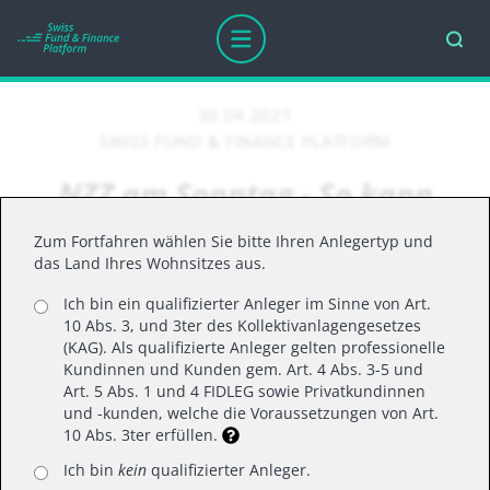
30.04.2021
SWISS FUND & FINANCE PLATFORM
NZZ am Sonntag - So kann
man ins Thema Blockchain
Zum Fortfahren wählen Sie bitte Ihren Anlegertyp und
investieren
das Land Ihres Wohnsitzes aus.
Ich bin ein qualifizierter Anleger im Sinne von Art.
10 Abs. 3, und 3ter des Kollektivanlagengesetzes
(KAG). Als qualifizierte Anleger gelten professionelle
So kann man ins Thema Blockchain investieren
Kundinnen und Kunden gem. Art. 4 Abs. 3-5 und
Art. 5 Abs. 1 und 4 FIDLEG sowie Privatkundinnen
und -kunden, welche die Voraussetzungen von Art.
10 Abs. 3ter erfüllen.
Ich bin
kein
qualifizierter Anleger.