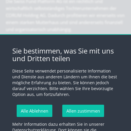
Die Swiss Fund Platform AG ist ein rechtlich und
wirtschaftlich selbstständiges Tochterunternehmen der
CORUM Holding AG. Dadurch profitieren wir einerseits von
einem starken Mutterhaus und sind andererseits finanziell
und organisatorisch unabhängig.
Newsletter
Sie bestimmen, was Sie mit uns
und Dritten teilen
Registrieren Sie sich für unseren Newsletter
Diese Seite verwendet personalisierte Information
Anmelden
und Dienste aus anderen Ländern um Ihnen die best
mögliche Erfahrung zu bieten. Sie können jedoch
darauf verzichten. Bitte wählen Sie Ihre bevorzugte
Option aus, um fortzufahren.
© 2026 by Swiss Fund Platform
Alle Ablehnen
Allen zustimmen
Newsletter abmelden
Mehr Information dazu erhalten Sie in unserer
Impressum
Rechtliche Hinweise
Datenschutzerklärung
Datenschutzerklärung
. Dort können sie die