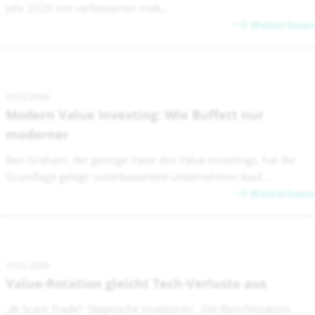
Jahr 2026 mit verbesserten mak...
Weiterlesen
25.02.2026
Modern Value Investing: Wie Buffett nur
moderner
Ben Graham, der geistige Vater des Value Investings, hat die
Grundlage gelegt: unterbewertete Unternehmen kauf...
Weiterlesen
16.02.2026
Value-Rotation gleicht Tech-Verluste aus
„AI Scare Trade“: Skeptische Investoren Die Berichtssaison