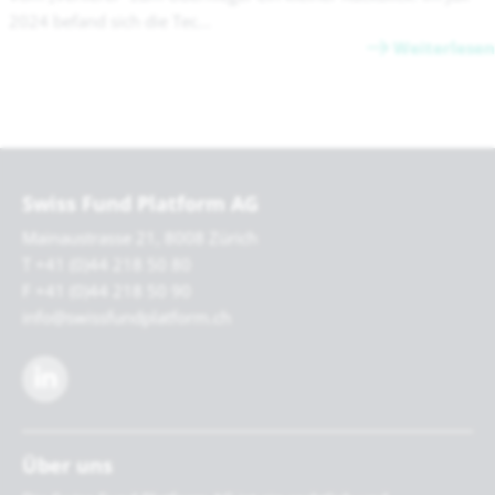
2024 befand sich die Tec...
Weiterlesen
Swiss Fund Platform AG
Mainaustrasse 21, 8008 Zürich
T +41 (0)44 218 50 80
F +41 (0)44 218 50 90
info@swissfundplatform.ch
Über uns