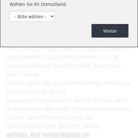
Wählen Sie Ihr Domizilland:
Wie lange wird der Growth-Trend noch anhalten?
Gewinnt Value-Investing an Bedeutung? Das
Lunchevent "Quality at Fair Value / Hunting for
Weiter
Yield" im Zürcher Zunfthaus zur Waag, das von
Swiss Fund & Finance Platform organisiert wurde,
stiess jedenfalls auf hohes Interesse und zog
rund 60 Gäste an. Natürlich unter Beachtung
aller Corona-
Schutzregeln. Vier spezialisierte Anlage-Boutiquen
präsentierten langfristig
ausgelegte Anlageansätze, welche sich vor allem
an konservativ agierende Schweizer Institutionelle
richten, die ihr Portfolio besser vor
Wertschwankungen absichern wollen.
ARTIKEL AUF INVESTRENDS.CH