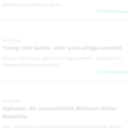
steht klar im Zeichen einer zu...
Weiterlesen
28.01.2026
Trump: Viel Getöse, aber auch einiges erreicht
Trump: Viel Getöse, aber auch einiges erreicht Denn der US-
Präsident kennt nur eine Wä...
Weiterlesen
05.01.2026
Alphabet, die unterschätzte Billionen-Dollar-
Maschine
Vom „Verlierer“ zum Überflieger Ein kleiner Rückblick: Im Juli