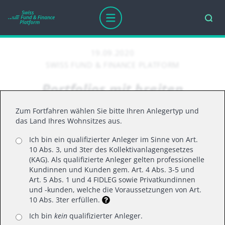
19.09.2020
SWISS FUND & FINANCE PLATFORM
Portfolios mit breiten
Burggräben schützen
Zum Fortfahren wählen Sie bitte Ihren Anlegertyp und
das Land Ihres Wohnsitzes aus.
Ich bin ein qualifizierter Anleger im Sinne von Art.
Trotz anhaltender Tech-Hausse und Corona-
10 Abs. 3, und 3ter des Kollektivanlagengesetzes
Angst stiess diese Woche ein Event zu den
(KAG). Als qualifizierte Anleger gelten professionelle
Themen Value- und Moat Investing auf grosses
Kundinnen und Kunden gem. Art. 4 Abs. 3-5 und
Art. 5 Abs. 1 und 4 FIDLEG sowie Privatkundinnen
Interesse. Denn angesichts
und -kunden, welche die Voraussetzungen von Art.
steigender Bewertungen an den Anlagemärkten
10 Abs. 3ter erfüllen.
gewinnt der Portfolioschutz an Bedeutung.
Ich bin
kein
qualifizierter Anleger.