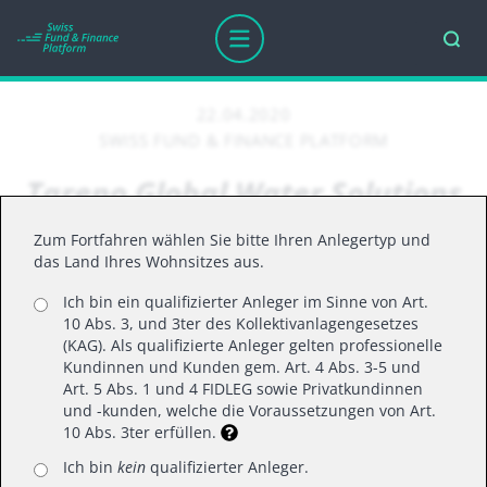
22.04.2020
SWISS FUND & FINANCE PLATFORM
Tareno Global Water Solutions
Fund – 4 gute Gründe zu
Zum Fortfahren wählen Sie bitte Ihren Anlegertyp und
investieren
das Land Ihres Wohnsitzes aus.
Ich bin ein qualifizierter Anleger im Sinne von Art.
10 Abs. 3, und 3ter des Kollektivanlagengesetzes
(KAG). Als qualifizierte Anleger gelten professionelle
Kundinnen und Kunden gem. Art. 4 Abs. 3-5 und
Art. 5 Abs. 1 und 4 FIDLEG sowie Privatkundinnen
und -kunden, welche die Voraussetzungen von Art.
10 Abs. 3ter erfüllen.
Ich bin
kein
qualifizierter Anleger.