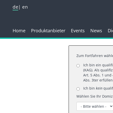
de
en
Home
Produktanbieter
Events
News
Di
Zum Fortfahren wähle
Ich bin ein quali
11.
(KAG). Als qualif
Art. 5 Abs. 1 un
Abs. 3ter erfülle
Ich bin
kein
qualif
Wählen Sie Ihr Domizi
UNT