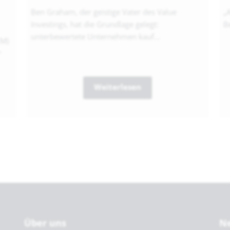
Ben Graham, der geistige Vater des Value
„
Investings, hat die Grundlage gelegt:
Be
unterbewertete Unternehmen kauf...
EM)
...
Weiterlesen
Über uns
Ne