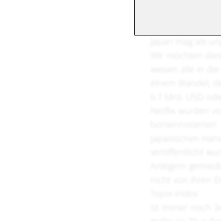
Japan mag als un
Wir möchten diese
weisen alle in di
einem Wandel, de
6.7 Mrd. USD ode
Netflix wurden v
börsennotierten
japanischen Hand
veröffentlicht wu
Anlegern gemiede
nicht von ihren 
Topix-Index
ist immer noch 34