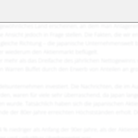
gewöhnliches Land erscheinen, an dem man Anlagerend
 Ansicht jedoch in Frage stellen. Die Fakten, die wir e
e gleiche Richtung – die japanische Unternehmenswelt b
r wiederum den Aktienmarkt beflügelt.
r mehr als das Dreifache des jährlichen Nettogewinns
on Warren Buffet durch den Erwerb von Anteilen an gr
elsunternehmen investiert. Die Nachrichten, die im A
rden, waren für viele sehr überraschend, da Japan lang
n wurde. Tatsächlich haben sich die japanischen Akt
Ende der 80er-Jahre erreichten Höchstständen erholt. 
 % niedriger als Anfang der 90er-Jahre, als der Aktien