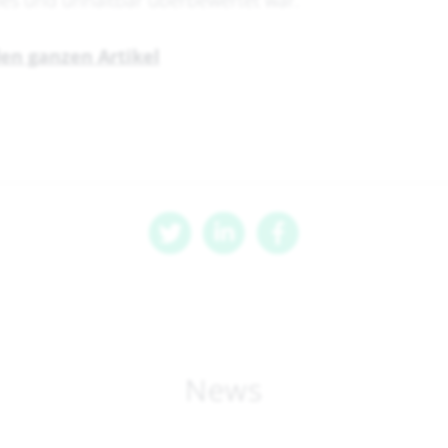
ies und unhaltbar überbewertet war.
den ganzen Artikel
News