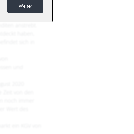
Weiter
iten anstrebt.
ntdeckt haben,
efindet sich in
 von
ossen und
ugust 2020
e Zeit von den
ien noch immer
Der Wert des
markt ein KGV von