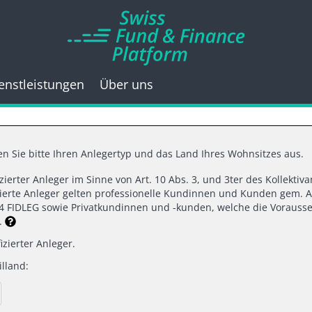
enstleistungen
Über uns
n Sie bitte Ihren Anlegertyp und das Land Ihres Wohnsitzes aus.
fizierter Anleger im Sinne von Art. 10 Abs. 3, und 3ter des Kollekti
10.2021 |
SWISS FUND & FINANCE PLAT
izierte Anleger gelten professionelle Kundinnen und Kunden gem. A
d 4 FIDLEG sowie Privatkundinnen und -kunden, welche die Vorausse
n.
WANDEL IN JAPANS
izierter Anleger.
lland:
ERNEHMENSPARAD