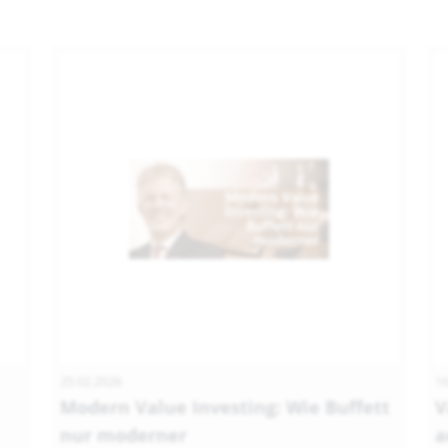
25.02.2026
16
Modern Value Investing: Wie Buffett
V
nur moderner
a