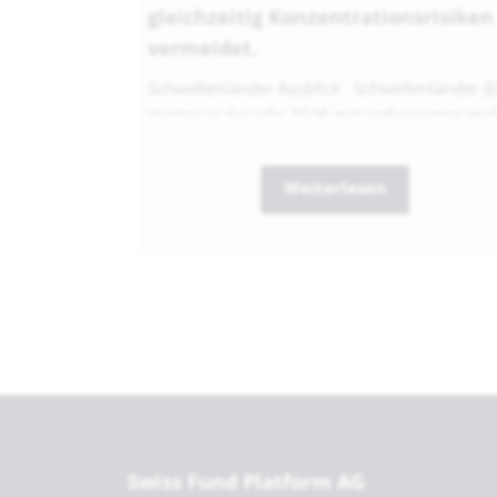
gleichzeitig Konzentrationsrisiken
vermeidet.
Schwellenländer Ausblick Schwellenländer (
starten in das Jahr 2026 mit verbesserten mak
Weiterlesen
Swiss Fund Platform AG