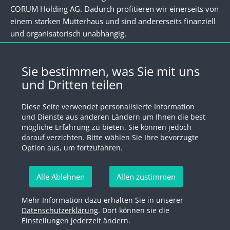
CORUM Holding AG. Dadurch profitieren wir einerseits von
einem starken Mutterhaus und sind andererseits finanziell
und organisatorisch unabhängig.
Newsletter
Sie bestimmen, was Sie mit uns
und Dritten teilen
Registrieren Sie sich für unseren Newsletter
Diese Seite verwendet personalisierte Information
Anmelden
und Dienste aus anderen Ländern um Ihnen die best
mögliche Erfahrung zu bieten. Sie können jedoch
darauf verzichten. Bitte wählen Sie Ihre bevorzugte
Option aus, um fortzufahren.
© 2026 by Swiss Fund Platform
Alle Ablehnen
Allen zustimmen
Newsletter abmelden
Mehr Information dazu erhalten Sie in unserer
Impressum
Rechtliche Hinweise
Datenschutzerklärung
Datenschutzerklärung
. Dort können sie die
Einstellungen jederzeit ändern.
Newsletter abmelden