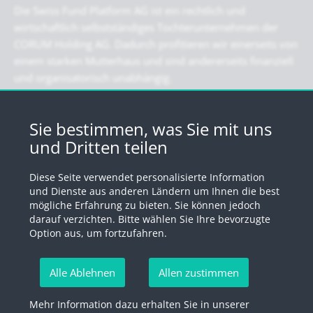
Die Swiss Fund Platform AG ist ein rechtlich und
wirtschaftlich selbstständiges Tochterunternehmen der
CORUM Holding AG. Dadurch profitieren wir einerseits von
einem starken Mutterhaus und sind andererseits finanziell
und organisatorisch unabhängig.
Newsletter
Sie bestimmen, was Sie mit uns
und Dritten teilen
Registrieren Sie sich für unseren Newsletter
Diese Seite verwendet personalisierte Information
Anmelden
und Dienste aus anderen Ländern um Ihnen die best
mögliche Erfahrung zu bieten. Sie können jedoch
darauf verzichten. Bitte wählen Sie Ihre bevorzugte
Option aus, um fortzufahren.
© 2026 by Swiss Fund Platform
Alle Ablehnen
Allen zustimmen
Newsletter abmelden
Mehr Information dazu erhalten Sie in unserer
Impressum
Rechtliche Hinweise
Datenschutzerklärung