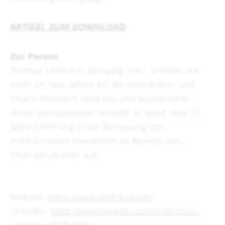
ARTIKEL ZUM DOWNLOAD
Zur Person
Thomas Uhlmann, Jahrgang 1961, arbeitet seit
mehr als zwei Jahren für die Immobilien- und
Finanz-Plattform «well be» und koordinierte
deren europaweiten Vertrieb. Er weist über 25
Jahre Erfahrung in der Betreuung von
institutionellen Investoren im Bereich von
Finanzprodukten auf.
Website:
https://www.wellbe.ch/de/
LinkedIn:
https://www.linkedin.com/in/thomas-