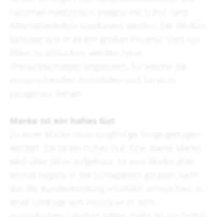
naturheil-medizinisch integral mit Schul- und
Alternativmedizin kombiniert werden: Die Medizin
befindet sich in einem großen Prozess: Statt nur
Pillen zu schlucken, werden neue
Therapiekonzepte angeboten, für welche die
entsprechenden Immobilien und Services
passgenau dienen.
Marke ist ein hohes Gut
Zu einer Marke muss langfristige Sorge getragen
werden. Sie ist ein hohes Gut. Eine starke Marke
wird über Jahre aufgebaut. Ist eine Marke aber
einmal negativ in die Schlagzeilen geraten, kann
das die Kundenbindung erheblich schwächen. In
einer Umfrage von «YouGov» in zehn
europäischen Ländern gaben mehr als ein Drittel