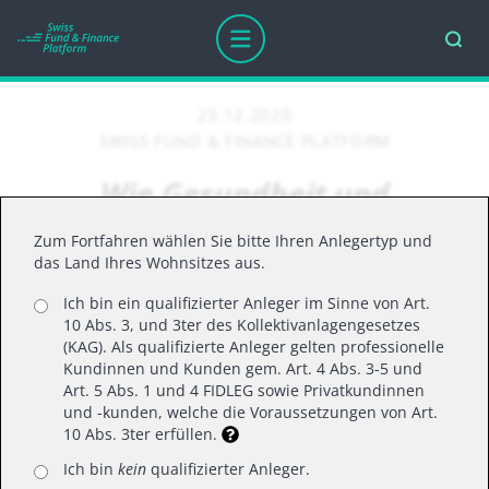
23.12.2020
SWISS FUND & FINANCE PLATFORM
Wie Gesundheit und
Wohlbefinden zur Marke
Zum Fortfahren wählen Sie bitte Ihren Anlegertyp und
werden
das Land Ihres Wohnsitzes aus.
Ich bin ein qualifizierter Anleger im Sinne von Art.
10 Abs. 3, und 3ter des Kollektivanlagengesetzes
Marken dienen nicht nur der Bezeichnung
(KAG). Als qualifizierte Anleger gelten professionelle
Kundinnen und Kunden gem. Art. 4 Abs. 3-5 und
von Produkten und Dienstleistungen und
Art. 5 Abs. 1 und 4 FIDLEG sowie Privatkundinnen
damit der Abgrenzung gegenüber
und -kunden, welche die Voraussetzungen von Art.
10 Abs. 3ter erfüllen.
Wettbewerbern. Die Marke hat
Auswirkungen auf die geschäftspolitischen
Ich bin
kein
qualifizierter Anleger.