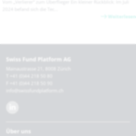
Vom „Verlierer“ zum Überflieger Ein kleiner Rückblick: Im Juli
2024 befand sich die Tec...
Weiterlesen
Swiss Fund Platform AG
Mainaustrasse 21, 8008 Zürich
T +41 (0)44 218 50 80
F +41 (0)44 218 50 90
info@swissfundplatform.ch
Über uns