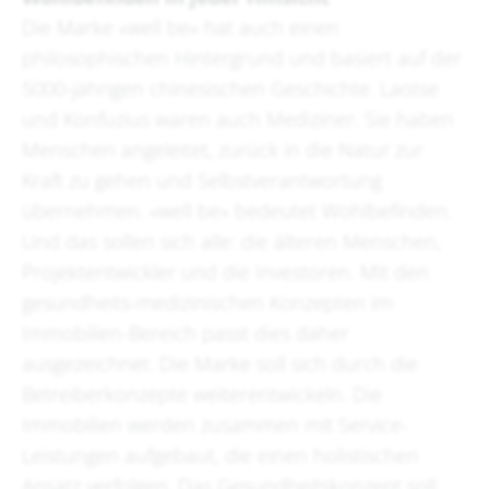
Die Marke «well be» hat auch einen
philosophischen Hintergrund und basiert auf der
5000-jährigen chinesischen Geschichte. Laotse
und Konfuzius waren auch Mediziner. Sie haben
Menschen angeleitet, zurück in die Natur zur
Kraft zu gehen und Selbstverantwortung
übernehmen. «well be» bedeutet Wohlbefinden.
Und das sollen sich alle: die älteren Menschen,
Projektentwickler und die Investoren. Mit den
gesundheits-medizinischen Konzepten im
Immobilien-Bereich passt dies daher
ausgezeichnet. Die Marke soll sich durch die
Betreiberkonzepte weiterentwickeln. Die
Immobilien werden zusammen mit Service-
Leistungen aufgebaut, die einen holistischen
Ansatz verfolgen. Das Gesundheitskonzept soll