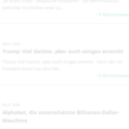
„AI Scare Trade“: Skeptische Investoren Die Berichtssaison
steht klar im Zeichen einer zu...
Weiterlesen
28.01.2026
Trump: Viel Getöse, aber auch einiges erreicht
Trump: Viel Getöse, aber auch einiges erreicht Denn der US-
Präsident kennt nur eine Wä...
Weiterlesen
05.01.2026
Alphabet, die unterschätzte Billionen-Dollar-
Maschine