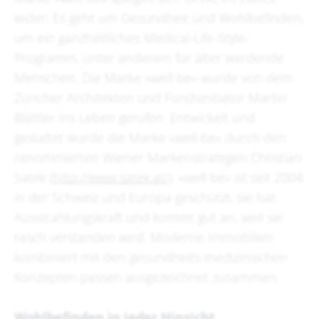
wider: Es geht um Gesundheit und Wohlbefinden,
um ein ganzheitliches Medical-Life-Style-
Programm, unter anderem für älter werdende
Menschen. Die Marke «well be» wurde von dem
Züricher Architekten und Fondsinitiator Martin
Blättler ins Leben gerufen. Entwickelt und
gestaltet wurde die Marke «well be» durch den
renommierten Wiener Markenstrategen Christian
Satek (
http://www.satek.at/
). «well be» ist seit 2004
in der Schweiz und Europa geschützt, sie hat
Ausstrahlungskraft und kommt gut an, weil sie
rasch verstanden wird. Moderne Immobilien
kombiniert mit den gesundheits-medizinischen
Konzepten passen ausgezeichnet zusammen.
Wohlbefinden in jeder Hinsicht