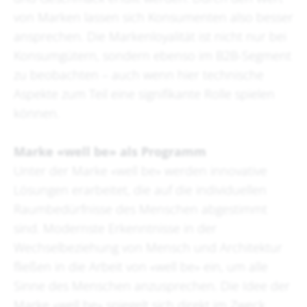
von Marken lassen sich Konsumenten also besser
ansprechen. Die Markenloyalität ist nicht nur bei
Konsumgütern, sondern ebenso im B2B-Segment
zu beobachten – auch wenn hier technische
Aspekte zum Teil eine signifikante Rolle spielen
können.
Marke «well be» als Programm
Unter der Marke «well be» werden innovative
Lösungen erarbeitet, die auf die individuellen
Raumbedürfnisse des Menschen abgestimmt
sind. Modernste Erkenntnisse in der
Wechselbeziehung von Mensch und Architektur
fließen in die Arbeit von «well be» ein, um alle
Sinne des Menschen anzusprechen. Die Idee der
Marke «well be» spiegelt sich direkt im Zweck