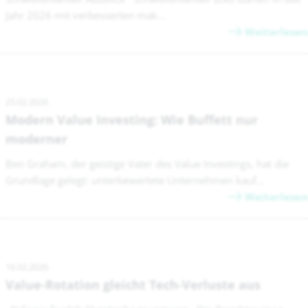
Jahr 2026 mit verbesserten mak...
Weiterlesen
25.02.2026
Modern Value Investing: Wie Buffett nur
moderner
Ben Graham, der geistige Vater des Value Investings, hat die
Grundlage gelegt: unterbewertete Unternehmen kauf...
Weiterlesen
16.02.2026
Value-Rotation gleicht Tech-Verluste aus