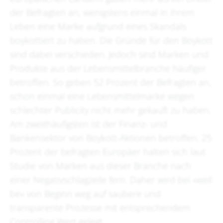
der Befragten an, wenigstens einmal in ihrem
Leben eine Marke aufgrund eines Skandals
boykottiert zu haben. Die Gründe für den Boykott
sind dabei verschieden. Jedoch sind Marken und
Produkte aus der Lebensmittelbranche häufiger
betroffen. So geben 52 Prozent der Befragten an,
schon einmal eine Lebensmittelmarke wegen
schlechter Publicity nicht mehr gekauft zu haben.
Am zweithäufigsten ist der Finanz- und
Bankensektor von Boykott-Aktionen betroffen. 25
Prozent der befragten Europäer halten sich laut
Studie von Marken aus dieser Branche nach
einer Negativschlagzeile fern. Daher wird bei «well
be» von Beginn weg auf saubere und
transparente Prozesse mit entsprechendem
Controlling Wert gelegt.