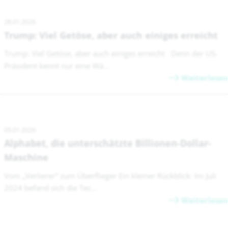
28.01.2026
Trump: Viel Getöse, aber auch einiges erreicht
Trump: Viel Getöse, aber auch einiges erreicht Denn der US-
Präsident kennt nur eine Wä...
Weiterlesen
05.01.2026
Alphabet, die unterschätzte Billionen-Dollar-
Maschine
Vom „Verlierer“ zum Überflieger Ein kleiner Rückblick: Im Juli
2024 befand sich die Tec...
Weiterlesen