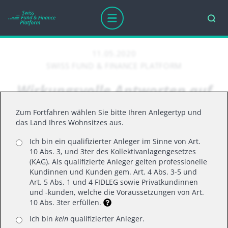
11.05.2020
SWISS FUND & FINANCE PLATFORM
Wirkungsvolle Antworten auf
Covid-19
Zum Fortfahren wählen Sie bitte Ihren Anlegertyp und
das Land Ihres Wohnsitzes aus.
Ich bin ein qualifizierter Anleger im Sinne von Art.
Lesen Sie den Artikel von
10 Abs. 3, und 3ter des Kollektivanlagengesetzes
Veronique Chapplow erschienen
(KAG). Als qualifizierte Anleger gelten professionelle
auf
investrends.ch:
Kundinnen und Kunden gem. Art. 4 Abs. 3-5 und
Art. 5 Abs. 1 und 4 FIDLEG sowie Privatkundinnen
und -kunden, welche die Voraussetzungen von Art.
10 Abs. 3ter erfüllen.
Ich bin
kein
qualifizierter Anleger.