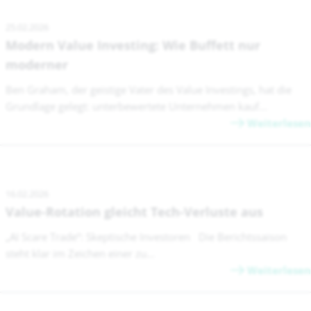
25.02.2026
Modern Value Investing: Wie Buffett nur
moderner
Ben Graham, der geistige Vater des Value Investings, hat die
Grundlage gelegt: unterbewertete Unternehmen kauf...
Weiterlesen
16.02.2026
Value-Rotation gleicht Tech-Verluste aus
„AI Scare Trade“: Skeptische Investoren Die Berichtssaison
steht klar im Zeichen einer zu...
Weiterlesen