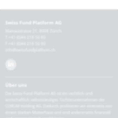
Swiss Fund Platform AG
Mainaustrasse 21, 8008 Zürich
T +41 (0)44 218 50 80
F +41 (0)44 218 50 90
info@swissfundplatform.ch
Über uns
Die Swiss Fund Platform AG ist ein rechtlich und
wirtschaftlich selbstständiges Tochterunternehmen der
CORUM Holding AG. Dadurch profitieren wir einerseits von
einem starken Mutterhaus und sind andererseits finanziell