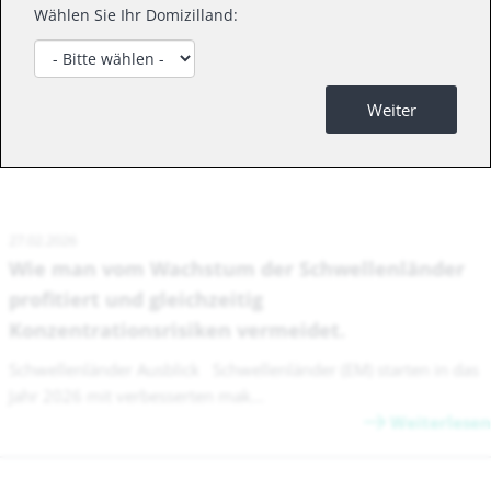
Wählen Sie Ihr Domizilland:
Weiter
News
27.02.2026
Wie man vom Wachstum der Schwellenländer
profitiert und gleichzeitig
Konzentrationsrisiken vermeidet.
Schwellenländer Ausblick Schwellenländer (EM) starten in das
Jahr 2026 mit verbesserten mak...
Weiterlesen