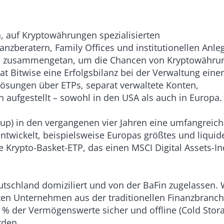
n, auf Kryptowährungen spezialisierten
zberatern, Family Offices und institutionellen Anle
uns zusammengetan, um die Chancen von Kryptowähru
at Bitwise eine Erfolgsbilanz bei der Verwaltung einer
 Lösungen über ETPs, separat verwaltete Konten,
 aufgestellt – sowohl in den USA als auch in Europa
oup) in den vergangenen vier Jahren eine umfangreich
ntwickelt, beispielsweise Europas größtes und liquid
te Krypto-Basket-ETP, das einen MSCI Digital Assets-I
utschland domiziliert und von der BaFin zugelassen. 
ten Unternehmen aus der traditionellen Finanzbranc
 % der Vermögenswerte sicher und offline (Cold Stor
rden.