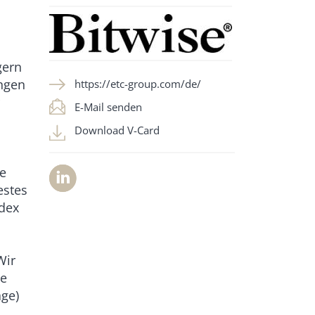
gern
ngen
https://etc-group.com/de/
E-Mail senden
Download V-Card
.
e
estes
ndex
Wir
he
age)