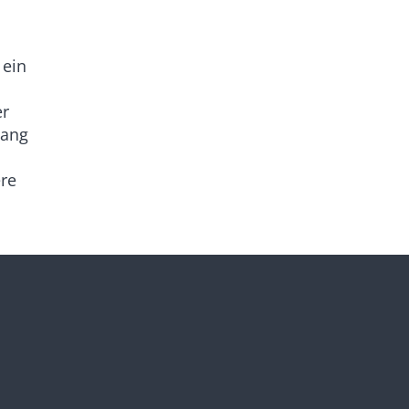
 ein
er
gang
ere